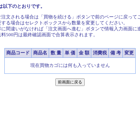
は以下のとおりです。
ご注文される場合は「買物を続ける」ボタンで前のページに戻って
更する場合はセレクトボックスから数量を変更してください。
容に間違いがなければ「注文画面へ進む」ボタンで情報入力画面に
送料500円は最終確認画面で合算表示されます。
商品コード
商品名
数 量
単 価
金 額
消費税
備 考
変更
現在買物カゴには何も入っていません