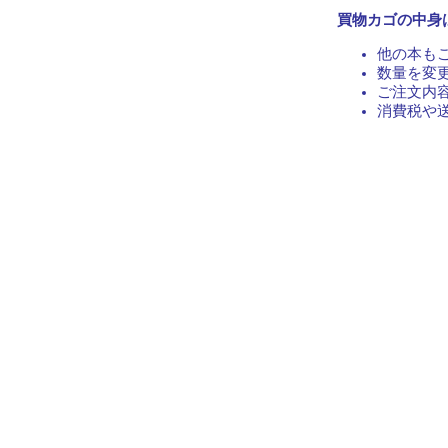
買物カゴの中身
他の本も
数量を変
ご注文内
消費税や