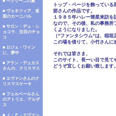
■ ベッリーニの夏
トップ・ページを飾っている
節さんの作品です。
■ ヴェネツィア、仮
面のカーニバル
１９８５年ハレー彗星来訪を
なので、その後、私の事務所
■ サロン・デュ・シ
くようになりました。
ョコラ、注目のチョ
（”ファンタシウム”は、稲
コ
この場を借りて、小竹さんに
■ ロジェ・ワイン
に、夢中
それでは皆さま、
このサイト、長ーい目で見て
■ アラン・デュカス
どうぞ宜しくお願い致します
さんの、クリスマス
■ エヴァンさんのク
リスマスケーキ
■ フェルベールさん
のアトリエ、アルザ
ス
■ Ｊ・Ｐ・エヴァン