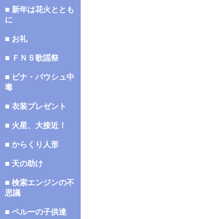
■ 新年は花火ととも
に
■ お礼
■ ＦＮＳ歌謡祭
■ ピナ・バウシュ中
毒
■ 衣装プレゼント
■ 火星、大接近！
■ からくり人形
■ 天の助け
■ 検索エンジンの不
思議
■ ペルーの子供達