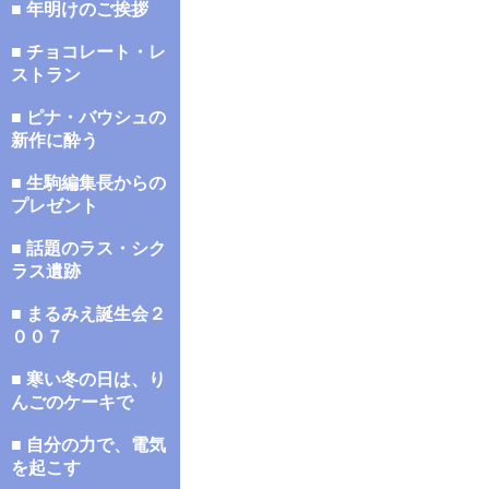
■ 年明けのご挨拶
■ チョコレート・レ
ストラン
■ ピナ・バウシュの
新作に酔う
■ 生駒編集長からの
プレゼント
■ 話題のラス・シク
ラス遺跡
■ まるみえ誕生会２
００７
■ 寒い冬の日は、り
んごのケーキで
■ 自分の力で、電気
を起こす