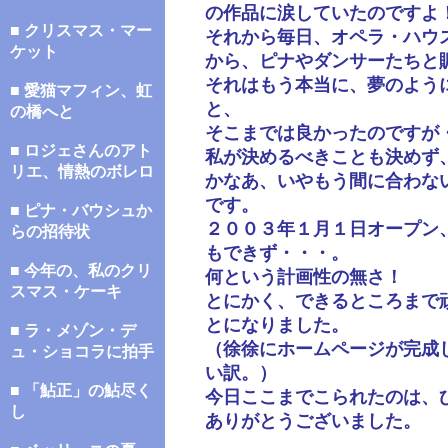
の作品に涙していたのですよ
■ クリスマス・マー
それから毎日、オペラ・ハウ
ケット
から、ピナやダンサーたちと
それはもう本当に、夢のよう
■ 愛猫マフィン、虹
と、
の橋へと
そこまでは良かったのですが
■ ロジェさんのアト
私が決めるべきことも決めず
リエ、情熱のボレロ
かなあ、いやもう間に合わな
です。
■ ピナ・バウシュか
２００３年１月１日オープン
らの招待状
もできず・・・。
■ 今年の、私のクリ
何という計画性の無さ！
スマス・ケーキ
とにかく、できるところまで
とになりました。
■ ラ・メゾン・デ
（徐徐にホームページが完成
ュ・ショコラに拍手
い訳。）
■ 「鮎正」の鮎尽く
今日ここまでこられたのは、
し
ありがとうございました。