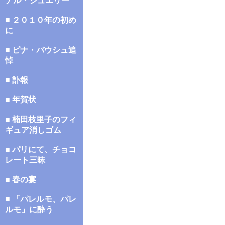
ナル・ジュエリー
■ ２０１０年の初め
に
■ ピナ・バウシュ追
悼
■ 訃報
■ 年賀状
■ 楠田枝里子のフィ
ギュア消しゴム
■ パリにて、チョコ
レート三昧
■ 春の宴
■ 「パレルモ、パレ
ルモ」に酔う