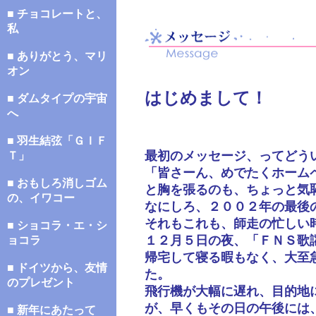
■ チョコレートと、
私
■ ありがとう、マリ
オン
はじめまして！
■ ダムタイプの宇宙
へ
■ 羽生結弦「ＧＩＦ
最初のメッセージ、ってどう
Ｔ」
「皆さーん、めでたくホーム
■ おもしろ消しゴム
と胸を張るのも、ちょっと気
の、イワコー
なにしろ、２００２年の最後
それもこれも、師走の忙しい
■ ショコラ・エ・シ
１２月５日の夜、「ＦＮＳ歌
ョコラ
帰宅して寝る暇もなく、大至
■ ドイツから、友情
た。
のプレゼント
飛行機が大幅に遅れ、目的地
が、早くもその日の午後には
■ 新年にあたって