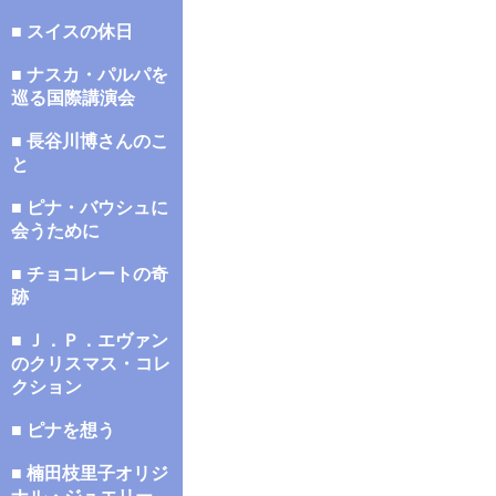
■ スイスの休日
■ ナスカ・パルパを
巡る国際講演会
■ 長谷川博さんのこ
と
■ ピナ・バウシュに
会うために
■ チョコレートの奇
跡
■ Ｊ．Ｐ．エヴァン
のクリスマス・コレ
クション
■ ピナを想う
■ 楠田枝里子オリジ