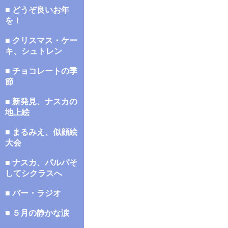
■ どうぞ良いお年
を！
■ クリスマス・ケー
キ、シュトレン
■ チョコレートの季
節
■ 新発見、ナスカの
地上絵
■ まるみえ、似顔絵
大会
■ ナスカ、パルパそ
してシクラスへ
■ バー・ラジオ
■ ５月の静かな涙