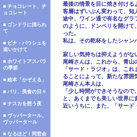
最後の情景を目に焼き付ける
■ チョコレート、チ
客層はずいぶん変わって、知
ョコレート
途中、ワイン通で有名なグラ
■ ゴンドラに揺られ
のように、ドンペリを開けて
て
った。
私は、その乾杯をしたシャン
■ ピナ・バウシュを
追いかけて
寂しい気持ちは抑えようがな
■ ホワイトアスパラ
尾崎さんは、これから、青山
の季節
「サード・ラジオ」は、これ
ることによって、新たな雰囲
■ 絵本「かぞえる」
尾崎さん本人は、
「少し時間ができそうなので
■ パリ、美食の日々
と、あくまでも美しい世界に
■ ナスカを想う夜
近いうちに、また、「サード
■ ヴッパータール、
ヴッパータール
■ なるほど！同窓会