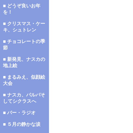
■ どうぞ良いお年
を！
■ クリスマス・ケー
キ、シュトレン
■ チョコレートの季
節
■ 新発見、ナスカの
地上絵
■ まるみえ、似顔絵
大会
■ ナスカ、パルパそ
してシクラスへ
■ バー・ラジオ
■ ５月の静かな涙