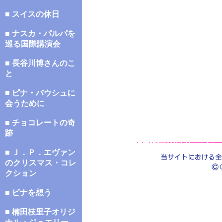
■ スイスの休日
■ ナスカ・パルパを
巡る国際講演会
■ 長谷川博さんのこ
と
■ ピナ・バウシュに
会うために
■ チョコレートの奇
跡
■ Ｊ．Ｐ．エヴァン
のクリスマス・コレ
クション
■ ピナを想う
■ 楠田枝里子オリジ