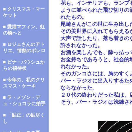
花も、インテリアも、ランプ
■ クリスマス・マー
ように並べられた飛び切りの
ケット
れたもの。
尾崎さんがこの世に生み出し
■ 愛猫マフィン、虹
その美世界に入れてもらえる
の橋へと
大声で話したり、落ち着きの
■ ロジェさんのアト
許されなかった。
リエ、情熱のボレロ
お酒を楽しんでも、酔っ払っ
お金持ちであろうと、社会的
■ ピナ・バウシュか
れなかった。
らの招待状
そのガンコさには、胸のすく
■ 今年の、私のクリ
バー・ラジオに出入りするた
スマス・ケーキ
ならなかった。
２０代の終わりだった私は、
■ ラ・メゾン・デ
そう、バー・ラジオは洗練さ
ュ・ショコラに拍手
■ 「鮎正」の鮎尽く
し