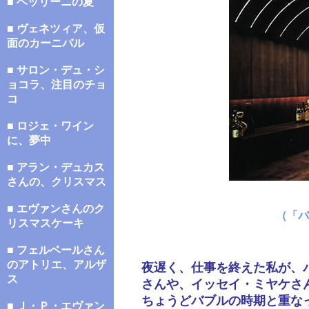
■ ベッリーニの夏
■ ヴェネツィア、仮
面のカーニバル
■ サロン・デュ・シ
ョコラ、注目のチョ
コ
■ ロジェ・ワイン
に、夢中
■ アラン・デュカス
さんの、クリスマス
■ エヴァンさんのク
（「バ
リスマスケーキ
■ フェルベールさん
のアトリエ、アルザ
夜遅く、仕事を終えた私が、
ス
さんや、イッセイ・ミヤケさ
ちょうどバブルの時期と重な
■ Ｊ・Ｐ・エヴァン