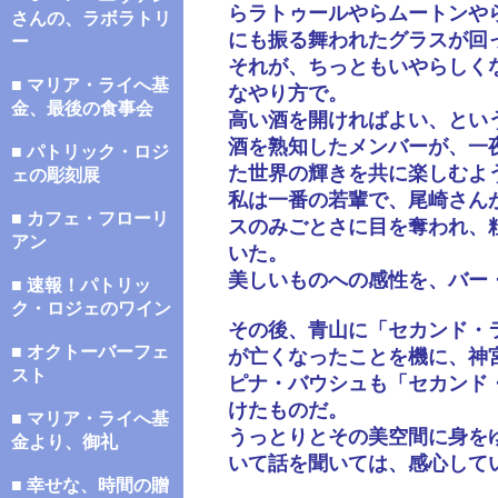
らラトゥールやらムートンや
さんの、ラボラトリ
にも振る舞われたグラスが回
ー
それが、ちっともいやらしく
■ マリア・ライへ基
なやり方で。
金、最後の食事会
高い酒を開ければよい、とい
酒を熟知したメンバーが、一
■ パトリック・ロジ
た世界の輝きを共に楽しむよ
ェの彫刻展
私は一番の若輩で、尾崎さん
■ カフェ・フローリ
スのみごとさに目を奪われ、
アン
いた。
美しいものへの感性を、バー
■ 速報！パトリッ
ク・ロジェのワイン
その後、青山に「セカンド・
■ オクトーバーフェ
が亡くなったことを機に、神
スト
ピナ・バウシュも「セカンド
けたものだ。
■ マリア・ライへ基
うっとりとその美空間に身を
金より、御礼
いて話を聞いては、感心して
■ 幸せな、時間の贈