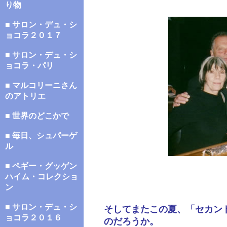
り物
■ サロン・デュ・シ
ョコラ２０１７
■ サロン・デュ・シ
ョコラ・パリ
■ マルコリーニさん
のアトリエ
■ 世界のどこかで
■ 毎日、シュパーゲ
ル
■ ペギー・グッゲン
ハイム・コレクショ
ン
■ サロン・デュ・シ
そしてまたこの夏、「セカン
ョコラ２０１６
のだろうか。