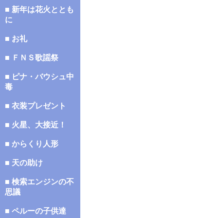
■ 新年は花火ととも
に
■ お礼
■ ＦＮＳ歌謡祭
■ ピナ・バウシュ中
毒
■ 衣装プレゼント
■ 火星、大接近！
■ からくり人形
■ 天の助け
■ 検索エンジンの不
思議
■ ペルーの子供達