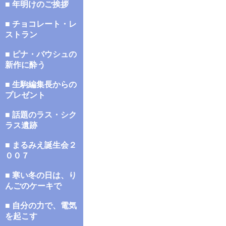
■ 年明けのご挨拶
■ チョコレート・レ
ストラン
■ ピナ・バウシュの
新作に酔う
■ 生駒編集長からの
プレゼント
■ 話題のラス・シク
ラス遺跡
■ まるみえ誕生会２
００７
■ 寒い冬の日は、り
んごのケーキで
■ 自分の力で、電気
を起こす