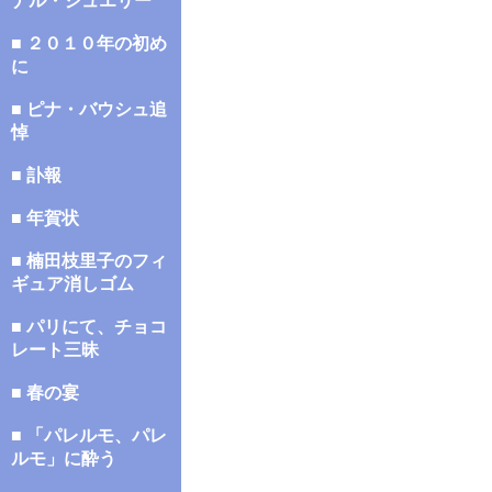
ナル・ジュエリー
■ ２０１０年の初め
に
■ ピナ・バウシュ追
悼
■ 訃報
■ 年賀状
■ 楠田枝里子のフィ
ギュア消しゴム
■ パリにて、チョコ
レート三昧
■ 春の宴
■ 「パレルモ、パレ
ルモ」に酔う