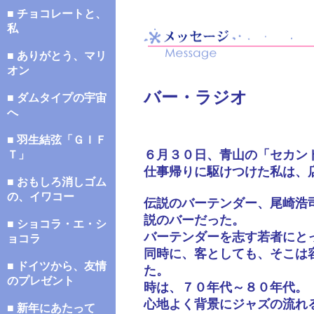
■ チョコレートと、
私
■ ありがとう、マリ
オン
バー・ラジオ
■ ダムタイプの宇宙
へ
■ 羽生結弦「ＧＩＦ
６月３０日、青山の「セカン
Ｔ」
仕事帰りに駆けつけた私は、
■ おもしろ消しゴム
の、イワコー
伝説のバーテンダー、尾崎浩
説のバーだった。
■ ショコラ・エ・シ
バーテンダーを志す若者にと
ョコラ
同時に、客としても、そこは
■ ドイツから、友情
た。
のプレゼント
時は、７０年代～８０年代。
心地よく背景にジャズの流れ
■ 新年にあたって