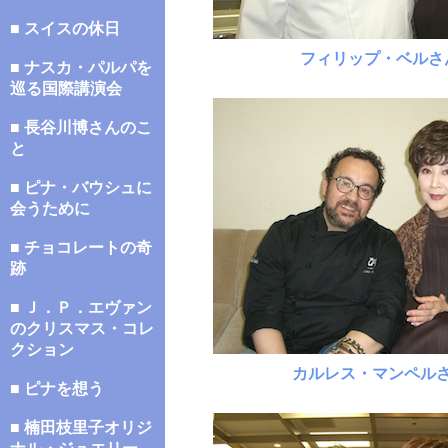
■ スイスの休日
フィリップ・ベルさ
■ ナスカ・パルパを
巡る国際講演会
■ 長谷川博さんのこ
と
■ ピナ・バウシュに
会うために
■ チョコレートの奇
跡
■ Ｊ．Ｐ．エヴァン
のクリスマス・コレ
クション
カルレス・マンペル
■ ピナを想う
■ 楠田枝里子オリジ