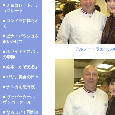
■ チョコレート、チ
ョコレート
■ ゴンドラに揺られ
て
■ ピナ・バウシュを
追いかけて
アルノー・ラエール
■ ホワイトアスパラ
の季節
■ 絵本「かぞえる」
■ パリ、美食の日々
■ ナスカを想う夜
■ ヴッパータール、
ヴッパータール
■ なるほど！同窓会