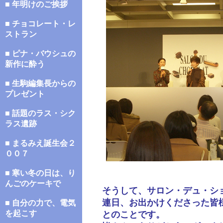
■ 年明けのご挨拶
■ チョコレート・レ
ストラン
■ ピナ・バウシュの
新作に酔う
■ 生駒編集長からの
プレゼント
■ 話題のラス・シク
ラス遺跡
■ まるみえ誕生会２
００７
■ 寒い冬の日は、り
んごのケーキで
そうして、サロン・デュ・シ
連日、お出かけくださった皆
■ 自分の力で、電気
を起こす
とのことです。