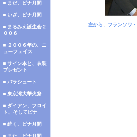
■ まだ、ピナ月間
■ いざ、ピナ月間
左から、フランソワ・
■ まるみえ誕生会２
００６
■ ２００６年の、ニ
ューフェイス
■ サイン本と、衣装
プレゼント
■ パラシュート
■ 東京湾大華火祭
■ ダイアン、フロイ
ト、そしてピナ
■ 続く、ピナ月間
■ また、ピナ月間