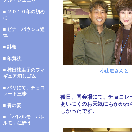
ナル・ジュエリー
■ ２０１０年の初め
に
■ ピナ・バウシュ追
悼
■ 訃報
■ 年賀状
■ 楠田枝里子のフィ
小山進さんと
ギュア消しゴム
■ パリにて、チョコ
レート三昧
後日、同会場にて、チョコレ
あいにくのお天気にもかかわ
■ 春の宴
しかったです。
■ 「パレルモ、パレ
ルモ」に酔う