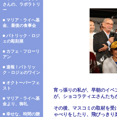
さんの、ラボラトリ
ー
■ マリア・ライへ基
金、最後の食事会
■ パトリック・ロジ
ェの彫刻展
■ カフェ・フローリ
アン
■ 速報！パトリッ
ク・ロジェのワイン
■ オクトーバーフェ
スト
宵っ張りの私が、早朝のイベ
が、ショコラティエさんたち
■ マリア・ライへ基
金より、御礼
その後、マスコミの取材を受
■ 幸せな、時間の贈
ゃべりをしたり、飛びっきり