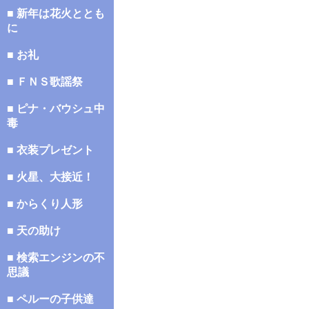
■ 新年は花火ととも
に
■ お礼
■ ＦＮＳ歌謡祭
■ ピナ・バウシュ中
毒
■ 衣装プレゼント
■ 火星、大接近！
■ からくり人形
■ 天の助け
■ 検索エンジンの不
思議
■ ペルーの子供達