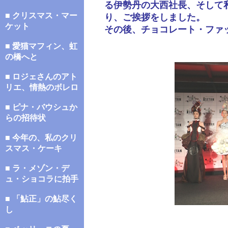
る伊勢丹の大西社長、そして
■ クリスマス・マー
り、ご挨拶をしました。
ケット
その後、チョコレート・ファ
■ 愛猫マフィン、虹
の橋へと
■ ロジェさんのアト
リエ、情熱のボレロ
■ ピナ・バウシュか
らの招待状
■ 今年の、私のクリ
スマス・ケーキ
■ ラ・メゾン・デ
ュ・ショコラに拍手
■ 「鮎正」の鮎尽く
し