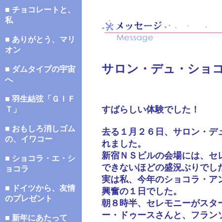
■ チョコレートと、
私
■ ありがとう、マリ
オン
サロン・デュ・ショ
■ ダムタイプの宇宙
へ
■ 羽生結弦「ＧＩＦ
すばらしい体験でした！
Ｔ」
■ おもしろ消しゴム
去る１月２６日、サロン・デ
の、イワコー
れました。
新宿ＮＳビルの会場には、セ
■ ショコラ・エ・シ
できないほどの盛況ぶりでし
ョコラ
実は私、今年のショコラ・ア
■ ドイツから、友情
興奮の１日でした。
のプレゼント
朝８時半、セレモニーがスタ
ー・ドゥースさんと、フラン
■ 新年にあたって