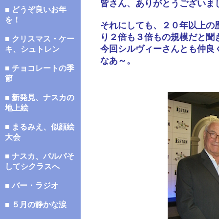
皆さん、ありがとうございま
■ どうぞ良いお年
を！
それにしても、２０年以上の
り２倍も３倍もの規模だと聞
■ クリスマス・ケー
今回シルヴィーさんとも仲良
キ、シュトレン
なあ～。
■ チョコレートの季
節
■ 新発見、ナスカの
地上絵
■ まるみえ、似顔絵
大会
■ ナスカ、パルパそ
してシクラスへ
■ バー・ラジオ
■ ５月の静かな涙