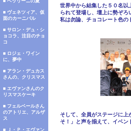
■ ベッリーニの夏
世界中から結集した５０名以
■ ヴェネツィア、仮
られて登場し、壇上に勢ぞろ
面のカーニバル
私は勿論、チョコレート色の
■ サロン・デュ・シ
ョコラ、注目のチョ
コ
■ ロジェ・ワイン
に、夢中
■ アラン・デュカス
さんの、クリスマス
■ エヴァンさんのク
リスマスケーキ
■ フェルベールさん
のアトリエ、アルザ
そして、全員がステージに上
ス
そ！」と声を揃えて、イベン
■ Ｊ・Ｐ・エヴァン