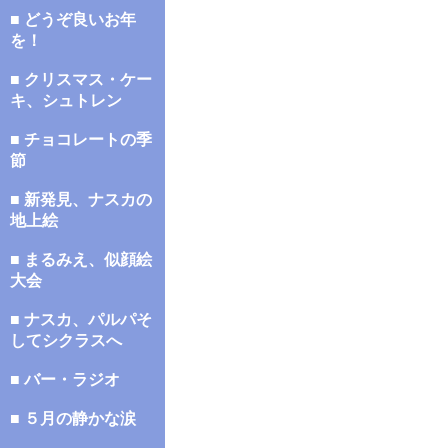
■ どうぞ良いお年
を！
■ クリスマス・ケー
キ、シュトレン
■ チョコレートの季
節
■ 新発見、ナスカの
地上絵
■ まるみえ、似顔絵
大会
■ ナスカ、パルパそ
してシクラスへ
■ バー・ラジオ
■ ５月の静かな涙