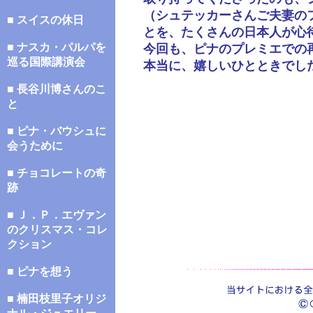
（シュテッカーさんご夫妻の
■ スイスの休日
とを、たくさんの日本人が心
■ ナスカ・パルパを
今回も、ピナのプレミエでの
巡る国際講演会
本当に、嬉しいひとときでし
■ 長谷川博さんのこ
と
■ ピナ・バウシュに
会うために
■ チョコレートの奇
跡
■ Ｊ．Ｐ．エヴァン
のクリスマス・コレ
クション
■ ピナを想う
■ 楠田枝里子オリジ