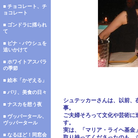
■ チョコレート、チ
ョコレート
■ ゴンドラに揺られ
て
■ ピナ・バウシュを
追いかけて
■ ホワイトアスパラ
の季節
■ 絵本「かぞえる」
■ パリ、美食の日々
シュテッカーさんは、以前、
■ ナスカを想う夜
事。
ご夫婦そろって文化や芸術に
■ ヴッパータール、
す。
ヴッパータール
実は、「マリア・ライヘ基金
■ なるほど！同窓会
取り持ってくださったのも、