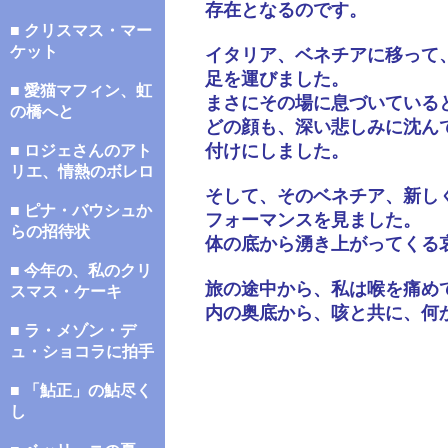
存在となるのです。
■ クリスマス・マー
ケット
イタリア、ベネチアに移って
足を運びました。
■ 愛猫マフィン、虹
まさにその場に息づいている
の橋へと
どの顔も、深い悲しみに沈ん
付けにしました。
■ ロジェさんのアト
リエ、情熱のボレロ
そして、そのベネチア、新し
■ ピナ・バウシュか
フォーマンスを見ました。
らの招待状
体の底から湧き上がってくる
■ 今年の、私のクリ
旅の途中から、私は喉を痛め
スマス・ケーキ
内の奥底から、咳と共に、何
■ ラ・メゾン・デ
ュ・ショコラに拍手
■ 「鮎正」の鮎尽く
し