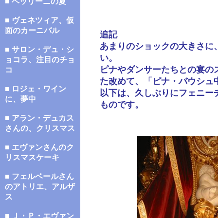
■ ベッリーニの夏
■ ヴェネツィア、仮
面のカーニバル
追記
あまりのショックの大きさに
■ サロン・デュ・シ
い。
ョコラ、注目のチョ
ピナやダンサーたちとの宴の
コ
た改めて、「ピナ・バウシュ
■ ロジェ・ワイン
以下は、久しぶりにフェニー
に、夢中
ものです。
■ アラン・デュカス
さんの、クリスマス
■ エヴァンさんのク
リスマスケーキ
■ フェルベールさん
のアトリエ、アルザ
ス
■ Ｊ・Ｐ・エヴァン