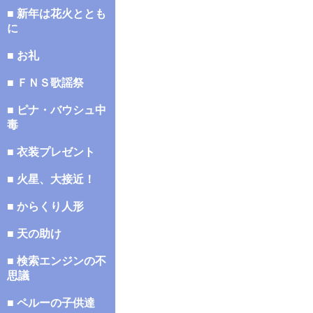
■ 新年は花火ととも
に
■ お礼
■ ＦＮＳ歌謡祭
■ ピナ・バウシュ中
毒
■ 衣装プレゼント
■ 火星、大接近！
■ からくり人形
■ 天の助け
■ 検索エンジンの不
思議
■ ペルーの子供達