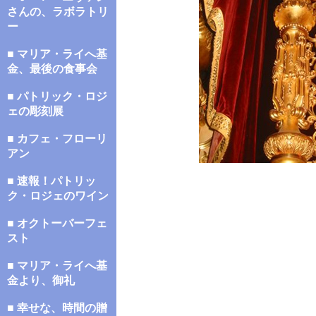
さんの、ラボラトリ
ー
■ マリア・ライへ基
金、最後の食事会
■ パトリック・ロジ
ェの彫刻展
■ カフェ・フローリ
アン
■ 速報！パトリッ
ク・ロジェのワイン
■ オクトーバーフェ
スト
■ マリア・ライへ基
金より、御礼
■ 幸せな、時間の贈