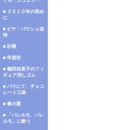
ナル・ジュエリー
■ ２０１０年の初め
に
■ ピナ・バウシュ追
悼
■ 訃報
■ 年賀状
■ 楠田枝里子のフィ
ギュア消しゴム
■ パリにて、チョコ
レート三昧
■ 春の宴
■ 「パレルモ、パレ
ルモ」に酔う