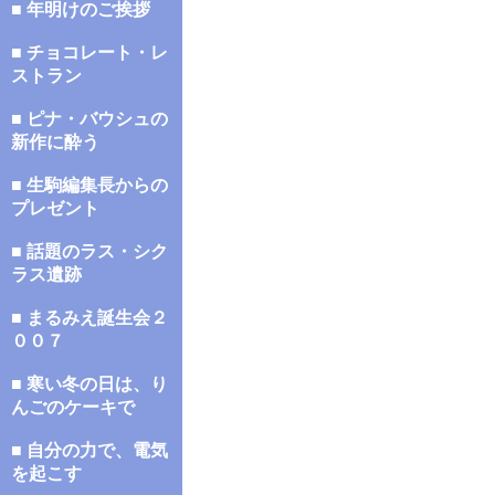
■ 年明けのご挨拶
■ チョコレート・レ
ストラン
■ ピナ・バウシュの
新作に酔う
■ 生駒編集長からの
プレゼント
■ 話題のラス・シク
ラス遺跡
■ まるみえ誕生会２
００７
■ 寒い冬の日は、り
んごのケーキで
■ 自分の力で、電気
を起こす