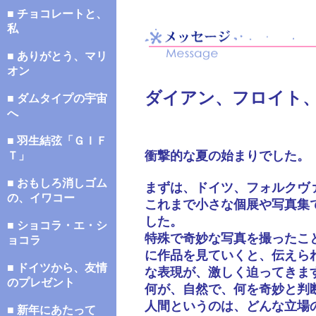
■ チョコレートと、
私
■ ありがとう、マリ
オン
ダイアン、フロイト
■ ダムタイプの宇宙
へ
■ 羽生結弦「ＧＩＦ
衝撃的な夏の始まりでした。
Ｔ」
■ おもしろ消しゴム
まずは、ドイツ、フォルクヴ
の、イワコー
これまで小さな個展や写真集
した。
■ ショコラ・エ・シ
特殊で奇妙な写真を撮ったこ
ョコラ
に作品を見ていくと、伝えら
■ ドイツから、友情
な表現が、激しく迫ってきま
のプレゼント
何が、自然で、何を奇妙と判
人間というのは、どんな立場
■ 新年にあたって