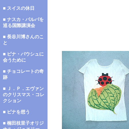
■ スイスの休日
■ ナスカ・パルパを
巡る国際講演会
■ 長谷川博さんのこ
と
■ ピナ・バウシュに
会うために
■ チョコレートの奇
跡
■ Ｊ．Ｐ．エヴァン
のクリスマス・コレ
クション
■ ピナを想う
■ 楠田枝里子オリジ