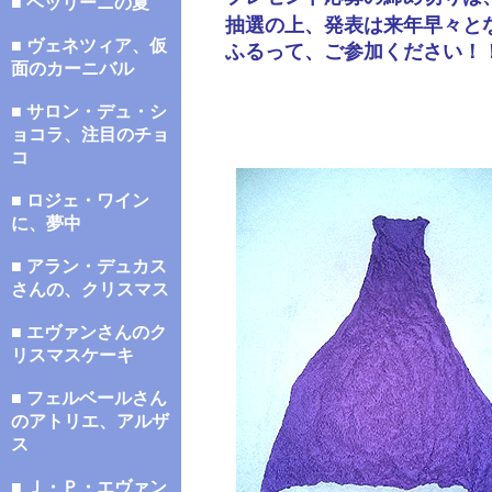
■ ベッリーニの夏
抽選の上、発表は来年早々と
■ ヴェネツィア、仮
ふるって、ご参加ください！
面のカーニバル
■ サロン・デュ・シ
ョコラ、注目のチョ
コ
■ ロジェ・ワイン
に、夢中
■ アラン・デュカス
さんの、クリスマス
■ エヴァンさんのク
リスマスケーキ
■ フェルベールさん
のアトリエ、アルザ
ス
■ Ｊ・Ｐ・エヴァン