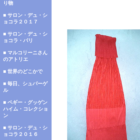
り物
■ サロン・デュ・シ
ョコラ２０１７
■ サロン・デュ・シ
ョコラ・パリ
■ マルコリーニさん
のアトリエ
■ 世界のどこかで
■ 毎日、シュパーゲ
ル
■ ペギー・グッゲン
ハイム・コレクショ
ン
■ サロン・デュ・シ
ョコラ２０１６