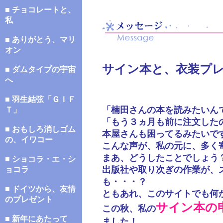
■ チョコレートと、
私
■ ありがとう、マリ
オン
サイン本と、衣装プ
■ ダムタイプの宇宙
へ
■ 羽生結弦「ＧＩＦ
「楠田さんの本を読みたいん
Ｔ」
「もう３ヵ月も前に注文した
■ おもしろ消しゴム
本屋さんも困ってるみたいで
の、イワコー
こんな声が、私の元に、多く
まあ、どうしたことでしょう
■ ショコラ・エ・シ
出版社や取り次ぎの作業が、
ョコラ
も・・・？
■ ドイツから、友情
ともあれ、このサイトでも何
のプレゼント
サイン本の
この秋、私の
■ 新年にあたって
ました！