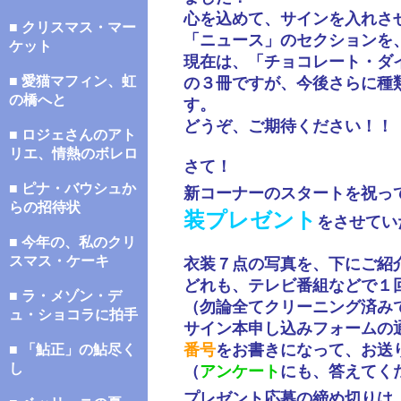
心を込めて、サインを入れさ
■ クリスマス・マー
「ニュース」のセクションを
ケット
現在は、「チョコレート・ダ
■ 愛猫マフィン、虹
の３冊ですが、今後さらに種
の橋へと
す。
どうぞ、ご期待ください！！
■ ロジェさんのアト
リエ、情熱のボレロ
さて！
■ ピナ・バウシュか
新コーナーのスタートを祝っ
らの招待状
装プレゼント
をさせてい
■ 今年の、私のクリ
スマス・ケーキ
衣装７点の写真を、下にご紹
どれも、テレビ番組などで１
■ ラ・メゾン・デ
（勿論全てクリーニング済み
ュ・ショコラに拍手
サイン本申し込みフォームの
番号
をお書きになって、お送
■ 「鮎正」の鮎尽く
し
（
アンケート
にも、答えてく
プレゼント応募の締め切りは