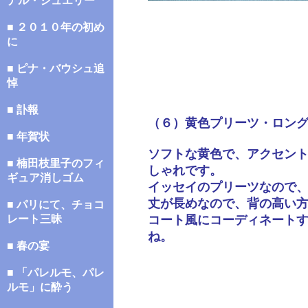
ナル・ジュエリー
■ ２０１０年の初め
に
■ ピナ・バウシュ追
悼
■ 訃報
（６）黄色プリーツ・ロン
■ 年賀状
ソフトな黄色で、アクセン
■ 楠田枝里子のフィ
しゃれです。
ギュア消しゴム
イッセイのプリーツなので
丈が長めなので、背の高い
■ パリにて、チョコ
レート三昧
コート風にコーディネート
ね。
■ 春の宴
■ 「パレルモ、パレ
ルモ」に酔う