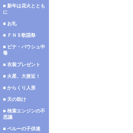
■ 新年は花火ととも
に
■ お礼
■ ＦＮＳ歌謡祭
■ ピナ・バウシュ中
毒
■ 衣装プレゼント
■ 火星、大接近！
■ からくり人形
■ 天の助け
■ 検索エンジンの不
思議
■ ペルーの子供達