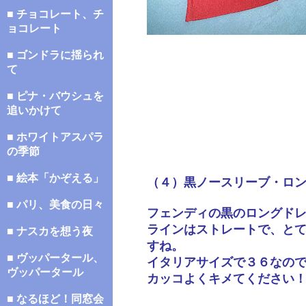
■ チョコレート、チ
ョコレート
■ ゴンドラに揺られ
て
■ ピナ・バウシュを
追いかけて
■ ホワイトアスパラ
の季節
■ 絵本「かぞえる」
（４）黒ノースリーブ・ロ
■ パリ、美食の日々
フェンディの黒のロングド
ラインはストレートで、と
■ ナスカを想う夜
すね。
■ ヴッパータール、
イタリアサイズで３６なの
ヴッパータール
カッコよくキメてください
■ なるほど！同窓会