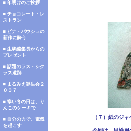
■ 年明けのご挨拶
■ チョコレート・レ
ストラン
■ ピナ・バウシュの
新作に酔う
■ 生駒編集長からの
プレゼント
■ 話題のラス・シク
ラス遺跡
■ まるみえ誕生会２
００７
■ 寒い冬の日は、り
んごのケーキで
（７）紙のジャ
■ 自分の力で、電気
を起こす
今回は、男性用