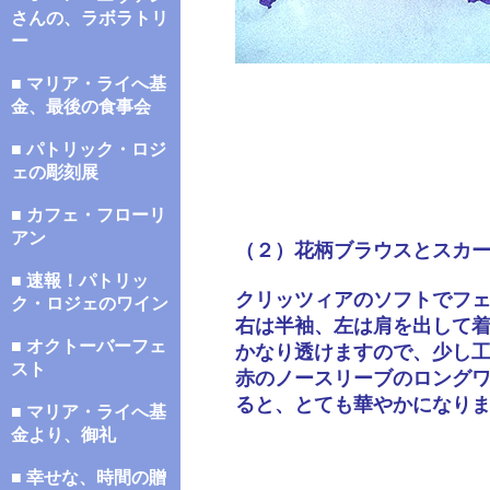
さんの、ラボラトリ
ー
■ マリア・ライへ基
金、最後の食事会
■ パトリック・ロジ
ェの彫刻展
■ カフェ・フローリ
アン
（２）花柄ブラウスとスカ
■ 速報！パトリッ
クリッツィアのソフトでフ
ク・ロジェのワイン
右は半袖、左は肩を出して
■ オクトーバーフェ
かなり透けますので、少し
スト
赤のノースリーブのロング
ると、とても華やかになり
■ マリア・ライへ基
金より、御礼
■ 幸せな、時間の贈