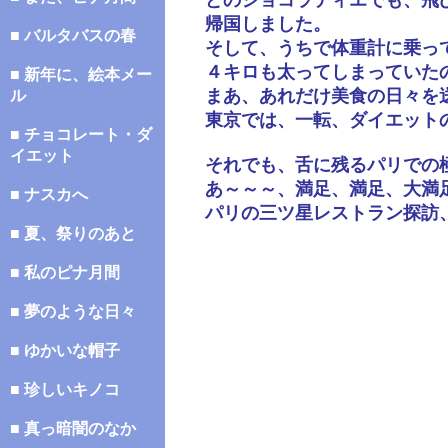
どのショコラティエでも、飛
帰国しました。
■ バルタバスの春
そして、うちで体重計に乗っ
４キロも太ってしまっていた
■ 新年に、絵本メー
まあ、あれだけ美食の日々を
ル
東京では、一転、ダイエット
■ チョコレート・ダ
イエット
それでも、舌に残るパリでの
あ～～～、満足、満足、大満
■ ナスカへ
パリの三ツ星レストラン探訪
■ 夏、祭りのあと
■ 私のピナ月間
■ 夢のような日々
■ ゆかいな帽子
■ 珍しいキノコ
■ 真っ暗闇のなか