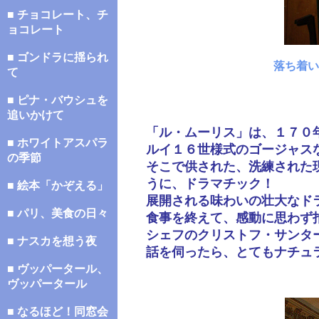
■ チョコレート、チ
ョコレート
■ ゴンドラに揺られ
落ち着い
て
■ ピナ・バウシュを
追いかけて
「ル・ムーリス」は、１７０
■ ホワイトアスパラ
ルイ１６世様式のゴージャス
の季節
そこで供された、洗練された
うに、ドラマチック！
■ 絵本「かぞえる」
展開される味わいの壮大なド
■ パリ、美食の日々
食事を終えて、感動に思わず
シェフのクリストフ・サンタ
■ ナスカを想う夜
話を伺ったら、とてもナチュ
■ ヴッパータール、
ヴッパータール
■ なるほど！同窓会