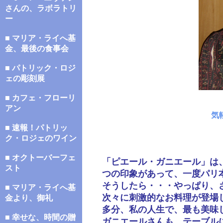
さんの、ラボラトリ
ー
■ マリア・ライへ基
金、最後の食事会
■ パトリック・ロジ
ェの彫刻展
■ カフェ・フローリ
アン
気
■ 速報！パトリッ
ク・ロジェのワイン
■ オクトーバーフェ
「ピエール・ガニエール」は
スト
つの印象があって、一度パリ
そうしたら・・・やっぱり、
■ マリア・ライへ基
次々に刺激的なお料理が登場
金より、御礼
多分、私の人生で、最も美味
■ 幸せな、時間の贈
ガニエールさんも、テーブル