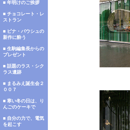
■ 年明けのご挨拶
■ チョコレート・レ
ストラン
■ ピナ・バウシュの
新作に酔う
■ 生駒編集長からの
プレゼント
■ 話題のラス・シク
ラス遺跡
■ まるみえ誕生会２
００７
■ 寒い冬の日は、り
んごのケーキで
■ 自分の力で、電気
を起こす