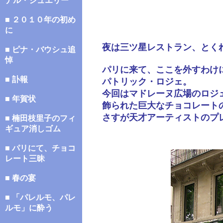
ナル・ジュエリー
■ ２０１０年の初め
に
夜は三ツ星レストラン、とく
■ ピナ・バウシュ追
悼
パリに来て、ここを外すわけ
■ 訃報
パトリック・ロジェ。
今回はマドレーヌ広場のロジ
■ 年賀状
飾られた巨大なチョコレート
さすが天才アーティストのプ
■ 楠田枝里子のフィ
ギュア消しゴム
■ パリにて、チョコ
レート三昧
■ 春の宴
■ 「パレルモ、パレ
ルモ」に酔う