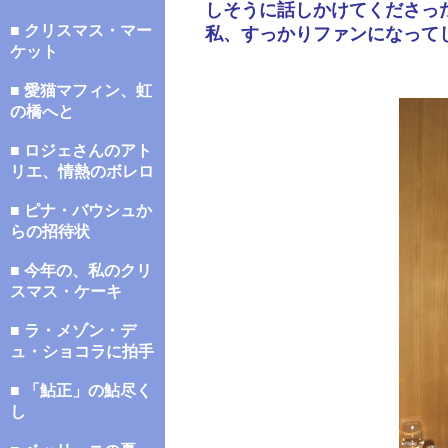
しそうに話しかけてくださっ
■ クリスマス・マー
私、すっかりファンになって
ケット
■ 愛猫マフィン、虹
の橋へと
■ ロジェさんのアト
リエ、情熱のボレロ
■ ピナ・バウシュか
らの招待状
■ 今年の、私のクリ
スマス・ケーキ
■ ラ・メゾン・デ
ュ・ショコラに拍手
■ 「鮎正」の鮎尽く
し