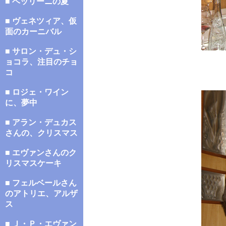
■ ベッリーニの夏
■ ヴェネツィア、仮
面のカーニバル
■ サロン・デュ・シ
ョコラ、注目のチョ
コ
■ ロジェ・ワイン
に、夢中
■ アラン・デュカス
さんの、クリスマス
■ エヴァンさんのク
リスマスケーキ
■ フェルベールさん
のアトリエ、アルザ
ス
■ Ｊ・Ｐ・エヴァン