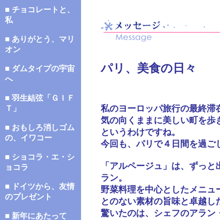
■ チョコレートと、
私
■ ありがとう、マリ
オン
パリ、美食の日々
■ ダムタイプの宇宙
へ
■ 羽生結弦「ＧＩＦ
私のヨーロッパ旅行の最終滞
Ｔ」
気の向くままに美しい町を歩
■ おもしろ消しゴム
というわけですね。
の、イワコー
今回も、パリで４日間を過ご
■ ショコラ・エ・シ
「アルページュ」は、ずっと
ョコラ
ラン。
■ ドイツから、友情
野菜料理を中心としたメニュ
のプレゼント
とのない素材の旨味と卓越し
驚いたのは、シェフのアラン
■ 新年にあたって