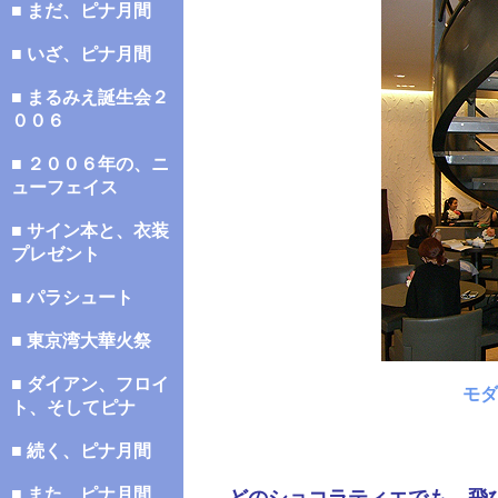
■ まだ、ピナ月間
■ いざ、ピナ月間
■ まるみえ誕生会２
００６
■ ２００６年の、ニ
ューフェイス
■ サイン本と、衣装
プレゼント
■ パラシュート
■ 東京湾大華火祭
■ ダイアン、フロイ
モダ
ト、そしてピナ
■ 続く、ピナ月間
■ また、ピナ月間