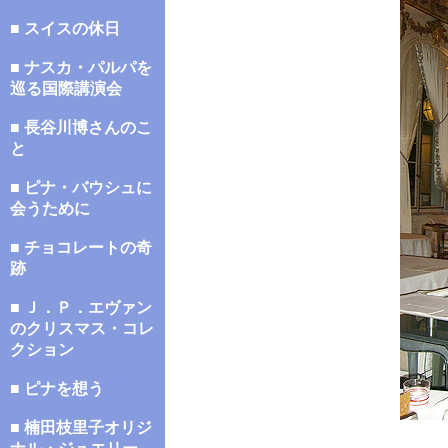
■ スイスの休日
■ ナスカ・パルパを
巡る国際講演会
■ 長谷川博さんのこ
と
■ ピナ・バウシュに
会うために
■ チョコレートの奇
跡
■ Ｊ．Ｐ．エヴァン
のクリスマス・コレ
クション
■ ピナを想う
■ 楠田枝里子オリジ