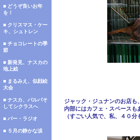
■ どうぞ良いお年
を！
■ クリスマス・ケー
キ、シュトレン
■ チョコレートの季
節
■ 新発見、ナスカの
地上絵
■ まるみえ、似顔絵
大会
■ ナスカ、パルパそ
ジャック・ジュナンのお店も
してシクラスへ
内部にはカフェ・スペースも
（すごい人気で、私、４０分
■ バー・ラジオ
■ ５月の静かな涙