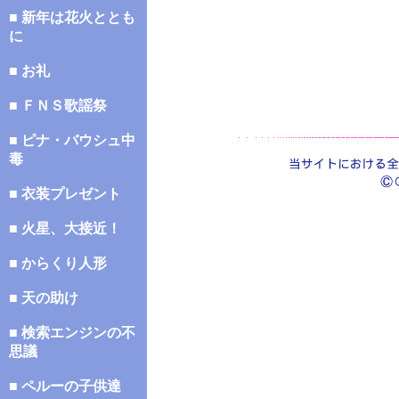
■ 新年は花火ととも
に
■ お礼
■ ＦＮＳ歌謡祭
■ ピナ・バウシュ中
毒
■ 衣装プレゼント
■ 火星、大接近！
■ からくり人形
■ 天の助け
■ 検索エンジンの不
思議
■ ペルーの子供達