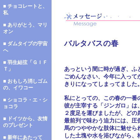
■ チョコレートと、
私
■ ありがとう、マリ
オン
バルタバスの春
■ ダムタイプの宇宙
へ
■ 羽生結弦「ＧＩＦ
あっという間に時が過ぎ、ふ
Ｔ」
ごめんなさい、今年に入って
■ おもしろ消しゴム
きりになってしまってました
の、イワコー
私にとっての、この春の一番
■ ショコラ・エ・シ
彼が主宰する「ジンガロ」は
ョコラ
２度足を運びましたが、どの
■ ドイツから、友情
最前列で味わう迫力には、圧
のプレゼント
馬のつややかな肢体に魅せら
した土塊や水を浴びながら、
■ 新年にあたって