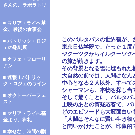
さんの、ラボラトリ
ー
■ マリア・ライへ基
金、最後の食事会
このバルタバスの世界観が、
■ パトリック・ロジ
東京日仏学院で、たった１度
ェの彫刻展
ヤクーツクからイルクーツク
■ カフェ・フローリ
の旅が続きます。
アン
その背景となる雪に埋もれた
大自然の前では、人間はなん
■ 速報！パトリッ
中心となる２人以外、すべて
ク・ロジェのワイン
シャーマンも、本物を探し当
■ オクトーバーフェ
そして驚くことに、バルタバ
スト
上映のあとの質疑応答で、バ
どのエピソードも大変面白い
■ マリア・ライへ基
「人間はそんなに賢い生き物
金より、御礼
と問いかけたことが、印象的
■ 幸せな、時間の贈