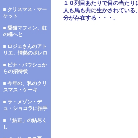
１０列目あたりで目の当たり
■ クリスマス・マー
人も馬も共に生かされている
ケット
分が存在する・・・。
■ 愛猫マフィン、虹
の橋へと
■ ロジェさんのアト
リエ、情熱のボレロ
■ ピナ・バウシュか
らの招待状
■ 今年の、私のクリ
スマス・ケーキ
■ ラ・メゾン・デ
ュ・ショコラに拍手
■ 「鮎正」の鮎尽く
し