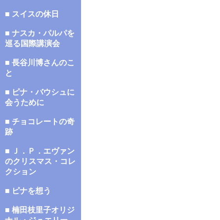
■ スイスの休日
■ ナスカ・パルパを
巡る国際講演会
■ 長谷川博さんのこ
と
■ ピナ・バウシュに
会うために
■ チョコレートの奇
跡
■ Ｊ．Ｐ．エヴァン
のクリスマス・コレ
クション
■ ピナを想う
■ 楠田枝里子オリジ