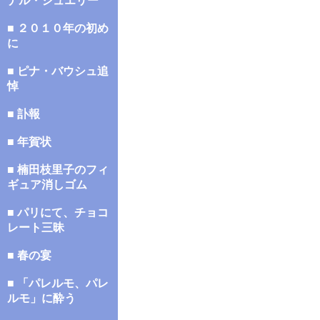
ナル・ジュエリー
■ ２０１０年の初め
に
■ ピナ・バウシュ追
悼
■ 訃報
■ 年賀状
■ 楠田枝里子のフィ
ギュア消しゴム
■ パリにて、チョコ
レート三昧
■ 春の宴
■ 「パレルモ、パレ
ルモ」に酔う