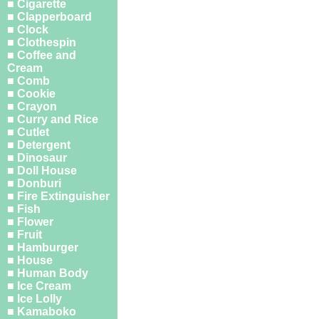
■ Cigarette
■ Clapperboard
■ Clock
■ Clothespin
■ Coffee and
Cream
■ Comb
■ Cookie
■ Crayon
■ Curry and Rice
■ Cutlet
■ Detergent
■ Dinosaur
■ Doll House
■ Donburi
■ Fire Extinguisher
■ Fish
■ Flower
■ Fruit
■ Hamburger
■ House
■ Human Body
■ Ice Cream
■ Ice Lolly
■ Kamaboko