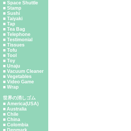
■ Space Shuttle
■ Stamp
■ Sushi
■ Taiyaki
■ Tap
■ Tea Bag
■ Telephone
■ Testimonial
■ Tissues
■ Tofu
■ Tool
■ Toy
■ Unaju
■ Vacuum Cleaner
■ Vegetables
■ Video Game
■ Wrap
世界の消しゴム
■ America(USA)
■ Australia
■ Chile
■ China
■ Colombia
■ Denmark