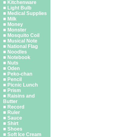
■ Kitchenware
■ Light Bulb
■ Medical Supplies
■ Milk
■ Money
■ Monster
■ Mosquito Coil
■ Musical Note
■ National Flag
■ Noodles
■ Notebook
■ Nuts
■ Oden
■ Peko-chan
■ Pencil
■ Picnic Lunch
■ Prism
■ Raisins and
Butter
■ Record
■ Ruler
■ Sauce
■ Shirt
■ Shoes
■ Soft Ice Cream