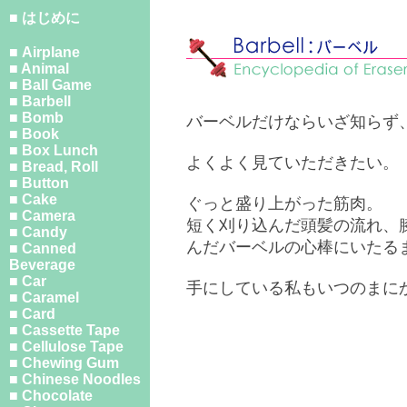
■ はじめに
■ Airplane
■ Animal
■ Ball Game
■ Barbell
■ Bomb
バーベルだけならいざ知らず
■ Book
■ Box Lunch
よくよく見ていただきたい。
■ Bread, Roll
■ Button
■ Cake
ぐっと盛り上がった筋肉。
■ Camera
短く刈り込んだ頭髪の流れ、
■ Candy
んだバーベルの心棒にいたる
■ Canned
Beverage
■ Car
手にしている私もいつのまに
■ Caramel
■ Card
■ Cassette Tape
■ Cellulose Tape
■ Chewing Gum
■ Chinese Noodles
■ Chocolate