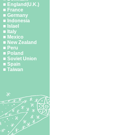
■ England(U.K.)
■ France
■ Germany
■ Indonesia
■ Islael
■ Italy
■ Mexico
■ New Zealand
■ Peru
■ Poland
■ Soviet Union
■ Spain
■ Taiwan