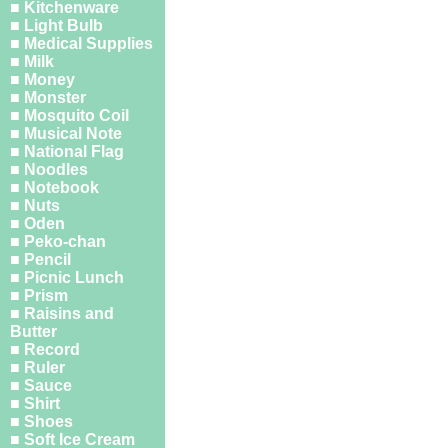
■ Kitchenware
■ Light Bulb
■ Medical Supplies
■ Milk
■ Money
■ Monster
■ Mosquito Coil
■ Musical Note
■ National Flag
■ Noodles
■ Notebook
■ Nuts
■ Oden
■ Peko-chan
■ Pencil
■ Picnic Lunch
■ Prism
■ Raisins and
Butter
■ Record
■ Ruler
■ Sauce
■ Shirt
■ Shoes
■ Soft Ice Cream