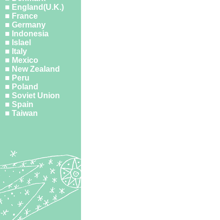
■ England(U.K.)
■ France
■ Germany
■ Indonesia
■ Islael
■ Italy
■ Mexico
■ New Zealand
■ Peru
■ Poland
■ Soviet Union
■ Spain
■ Taiwan