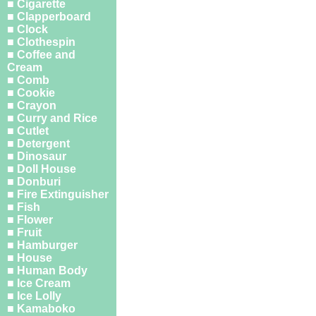
■ Cigarette
■ Clapperboard
■ Clock
■ Clothespin
■ Coffee and
Cream
■ Comb
■ Cookie
■ Crayon
■ Curry and Rice
■ Cutlet
■ Detergent
■ Dinosaur
■ Doll House
■ Donburi
■ Fire Extinguisher
■ Fish
■ Flower
■ Fruit
■ Hamburger
■ House
■ Human Body
■ Ice Cream
■ Ice Lolly
■ Kamaboko