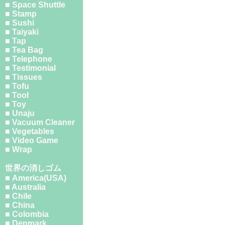
■ Space Shuttle
■ Stamp
■ Sushi
■ Taiyaki
■ Tap
■ Tea Bag
■ Telephone
■ Testimonial
■ Tissues
■ Tofu
■ Tool
■ Toy
■ Unaju
■ Vacuum Cleaner
■ Vegetables
■ Video Game
■ Wrap
世界の消しゴム
■ America(USA)
■ Australia
■ Chile
■ China
■ Colombia
■ Denmark