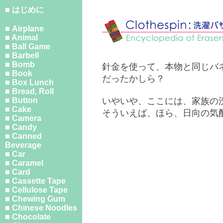
■ はじめに
■ Airplane
■ Animal
■ Ball Game
■ Barbell
■ Bomb
針金を使って、本物と同じバ
■ Book
だったかしら？
■ Box Lunch
■ Bread, Roll
■ Button
いやいや、ここには、家族の
■ Cake
そういえば、ほら、日向の気
■ Camera
■ Candy
■ Canned
Beverage
■ Car
■ Caramel
■ Card
■ Cassette Tape
■ Cellulose Tape
■ Chewing Gum
■ Chinese Noodles
■ Chocolate