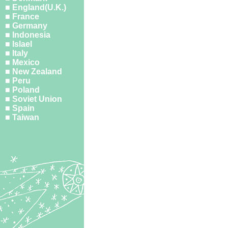
■ England(U.K.)
■ France
■ Germany
■ Indonesia
■ Islael
■ Italy
■ Mexico
■ New Zealand
■ Peru
■ Poland
■ Soviet Union
■ Spain
■ Taiwan