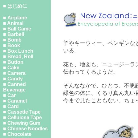
■ はじめに
■ Airplane
■ Animal
■ Ball Game
■ Barbell
■ Bomb
羊やキーウィー、ペンギンな
■ Book
いる。
■ Box Lunch
■ Bread, Roll
■ Button
花も、地図も、ニュージーラ
■ Cake
伝わってくるようだ。
■ Camera
■ Candy
■ Canned
そんななかで、ひとつ、不思
Beverage
緑色の体に、くるり真ん丸い
■ Car
今まで見たこともない、ちょ
■ Caramel
■ Card
■ Cassette Tape
■ Cellulose Tape
■ Chewing Gum
■ Chinese Noodles
■ Chocolate