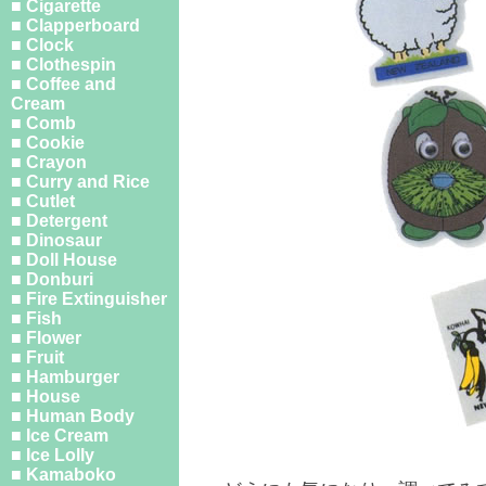
■ Cigarette
■ Clapperboard
■ Clock
■ Clothespin
■ Coffee and
Cream
■ Comb
■ Cookie
■ Crayon
■ Curry and Rice
■ Cutlet
■ Detergent
■ Dinosaur
■ Doll House
■ Donburi
■ Fire Extinguisher
■ Fish
■ Flower
■ Fruit
■ Hamburger
■ House
■ Human Body
■ Ice Cream
■ Ice Lolly
■ Kamaboko