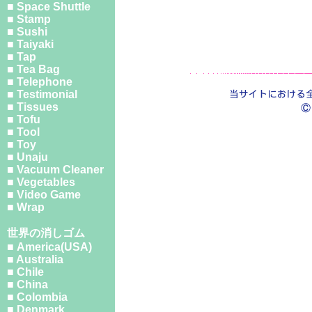
■ Space Shuttle
■ Stamp
■ Sushi
■ Taiyaki
■ Tap
■ Tea Bag
■ Telephone
■ Testimonial
■ Tissues
■ Tofu
■ Tool
■ Toy
■ Unaju
■ Vacuum Cleaner
■ Vegetables
■ Video Game
■ Wrap
世界の消しゴム
■ America(USA)
■ Australia
■ Chile
■ China
■ Colombia
■ Denmark