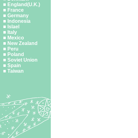
■ England(U.K.)
■ France
■ Germany
■ Indonesia
■ Islael
■ Italy
■ Mexico
■ New Zealand
■ Peru
■ Poland
■ Soviet Union
■ Spain
■ Taiwan