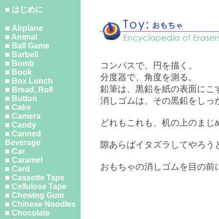
■ はじめに
■ Airplane
■ Animal
■ Ball Game
■ Barbell
■ Bomb
コンパスで、円を描く。
■ Book
分度器で、角度を測る。
■ Box Lunch
鉛筆は、黒鉛を紙の表面にこ
■ Bread, Roll
■ Button
消しゴムは、その黒鉛をしっ
■ Cake
■ Camera
どれもこれも、机の上のまじ
■ Candy
■ Canned
Beverage
隙あらばイタズラしてやろう
■ Car
■ Caramel
おもちゃの消しゴムを目の前
■ Card
■ Cassette Tape
■ Cellulose Tape
■ Chewing Gum
■ Chinese Noodles
■ Chocolate