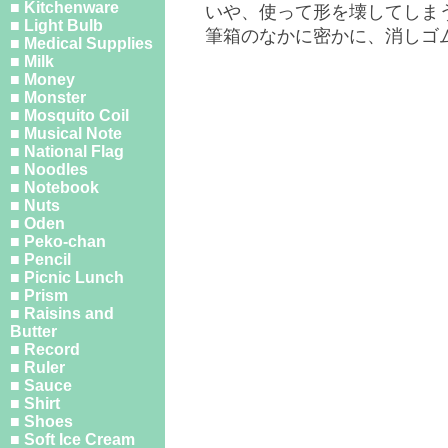
■ Kitchenware
いや、使って形を壊してしま
■ Light Bulb
筆箱のなかに密かに、消しゴ
■ Medical Supplies
■ Milk
■ Money
■ Monster
■ Mosquito Coil
■ Musical Note
■ National Flag
■ Noodles
■ Notebook
■ Nuts
■ Oden
■ Peko-chan
■ Pencil
■ Picnic Lunch
■ Prism
■ Raisins and
Butter
■ Record
■ Ruler
■ Sauce
■ Shirt
■ Shoes
■ Soft Ice Cream