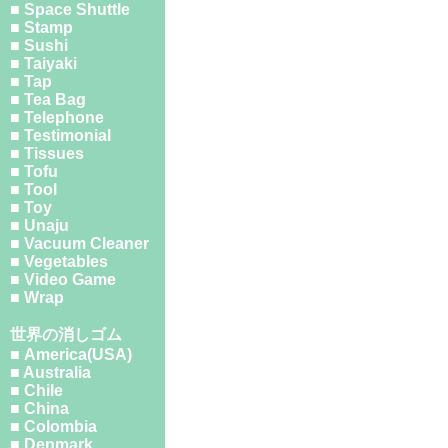
■ Space Shuttle
■ Stamp
■ Sushi
■ Taiyaki
■ Tap
■ Tea Bag
■ Telephone
■ Testimonial
■ Tissues
■ Tofu
■ Tool
■ Toy
■ Unaju
■ Vacuum Cleaner
■ Vegetables
■ Video Game
■ Wrap
世界の消しゴム
■ America(USA)
■ Australia
■ Chile
■ China
■ Colombia
■ Denmark