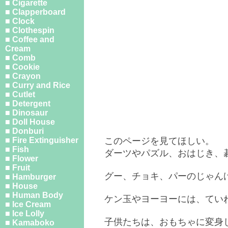
■ Cigarette
■ Clapperboard
■ Clock
■ Clothespin
■ Coffee and
Cream
■ Comb
■ Cookie
■ Crayon
■ Curry and Rice
■ Cutlet
■ Detergent
■ Dinosaur
■ Doll House
■ Donburi
■ Fire Extinguisher
このページを見てほしい。
■ Fish
ダーツやパズル、おはじき、
■ Flower
■ Fruit
グー、チョキ、パーのじゃん
■ Hamburger
■ House
■ Human Body
ケン玉やヨーヨーには、てい
■ Ice Cream
■ Ice Lolly
子供たちは、おもちゃに変身
■ Kamaboko