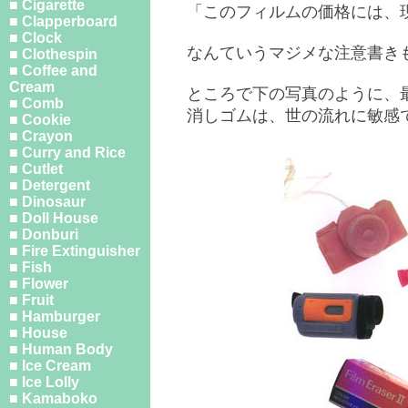
■ Cigarette
「このフィルムの価格には、
■ Clapperboard
■ Clock
なんていうマジメな注意書き
■ Clothespin
■ Coffee and
Cream
ところで下の写真のように、
■ Comb
消しゴムは、世の流れに敏感
■ Cookie
■ Crayon
■ Curry and Rice
■ Cutlet
■ Detergent
■ Dinosaur
■ Doll House
■ Donburi
■ Fire Extinguisher
■ Fish
■ Flower
■ Fruit
■ Hamburger
■ House
■ Human Body
■ Ice Cream
■ Ice Lolly
■ Kamaboko