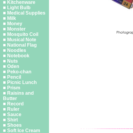
■ Kitchenware
■ Light Bulb
■ Medical Supplies
■ Milk
■ Money
■ Monster
■ Mosquito Coil
■ Musical Note
■ National Flag
■ Noodles
■ Notebook
■ Nuts
■ Oden
■ Peko-chan
■ Pencil
■ Picnic Lunch
■ Prism
■ Raisins and
Butter
■ Record
■ Ruler
■ Sauce
■ Shirt
■ Shoes
■ Soft Ice Cream