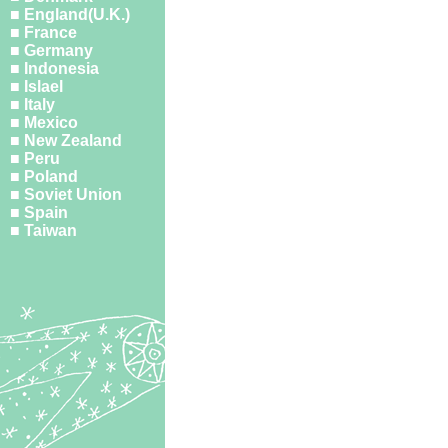
■ England(U.K.)
■ France
■ Germany
■ Indonesia
■ Islael
■ Italy
■ Mexico
■ New Zealand
■ Peru
■ Poland
■ Soviet Union
■ Spain
■ Taiwan