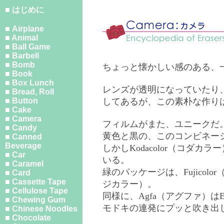
■ はじめに
■ Airplane
■ Animal
■ Ball Game
■ Barbell
■ Bomb
ちょっと懐かしい感のある、
■ Book
■ Box Lunch
レンズが透明になっていたり
■ Bread, Roll
■ Button
してあるが、この素朴な作り
■ Cake
■ Camera
フィルムがまた、ユニークだ
■ Candy
黄色と黒の、このコンビネー
■ Canned
Beverage
しかしKodacolor（コダカ
■ Car
いる。
■ Caramel
緑のパッケージは、Fujicolo
■ Card
■ Cassette Tape
ジカラー）。
■ Cellulose Tape
同様に、Agfa（アグファ）
■ Chewing Gum
モドキの連発にプッと吹き出
■ Chinese Noodles
■ Chocolate