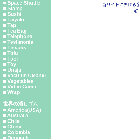
■ Space Shuttle
■ Stamp
■ Sushi
■ Taiyaki
■ Tap
■ Tea Bag
■ Telephone
■ Testimonial
■ Tissues
■ Tofu
■ Tool
■ Toy
■ Unaju
■ Vacuum Cleaner
■ Vegetables
■ Video Game
■ Wrap
世界の消しゴム
■ America(USA)
■ Australia
■ Chile
■ China
■ Colombia
■ Denmark