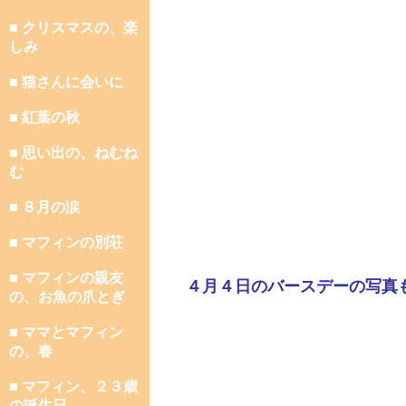
■ クリスマスの、楽
しみ
■ 猫さんに会いに
■ 紅葉の秋
■ 思い出の、ねむね
む
■ ８月の涙
■ マフィンの別荘
■ マフィンの親友
４月４日のバースデーの写真
の、お魚の爪とぎ
■ ママとマフィン
の、春
■ マフィン、２３歳
の誕生日