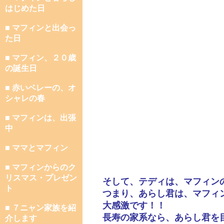
はじめた日
■ マフィンと出会っ
た日
■ マフィン、２０歳
の誕生日
■ 赤いベレーの、オ
シャレの春
■ マフィンは、出張
中
■ ママとマフィン
■ マフィンからのク
リスマス・プレゼン
そして、テディは、マフィン
ト
つまり、あらし君は、マフィ
大感激です！！
■ ７ニャン家族を紹
長寿の家系なら、あらし君を
介します