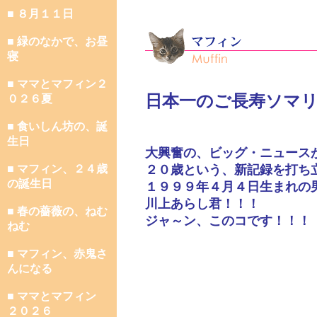
■ ８月１１日
■ 緑のなかで、お昼
寝
■ ママとマフィン２
日本一のご長寿ソマ
０２６夏
■ 食いしん坊の、誕
生日
大興奮の、ビッグ・ニュース
■ マフィン、２４歳
２０歳という、新記録を打ち
の誕生日
１９９９年４月４日生まれの
川上あらし君！！！
■ 春の薔薇の、ねむ
ジャ～ン、このコです！！！
ねむ
■ マフィン、赤鬼さ
んになる
■ ママとマフィン
２０２６