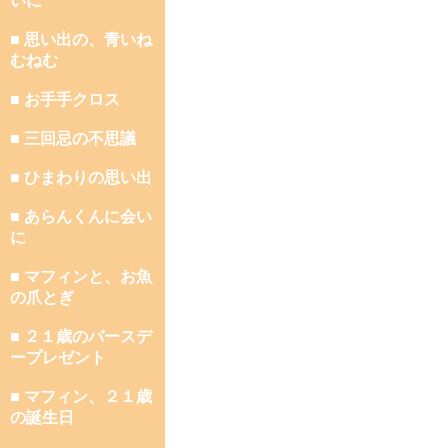
いに
■ 思い出の、青いね
むねむ
■ お手手クロス
■ 三回忌の不思議
■ ひまわりの思い出
■ あらんくんに会い
に
■ マフィンと、お魚
の爪とぎ
■ ２１歳のバースデ
ープレゼント
■ マフィン、２１歳
の誕生日