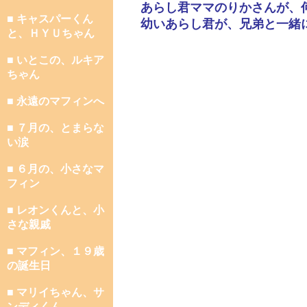
あらし君ママのりかさんが、
■ キャスパーくん
幼いあらし君が、兄弟と一緒
と、ＨＹＵちゃん
■ いとこの、ルキア
ちゃん
■ 永遠のマフィンへ
■ ７月の、とまらな
い涙
■ ６月の、小さなマ
フィン
■ レオンくんと、小
さな親戚
■ マフィン、１９歳
の誕生日
■ マリイちゃん、サ
ンディくん