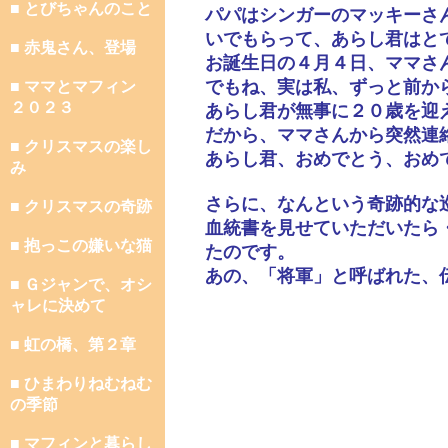
■ とびちゃんのこと
パパはシンガーのマッキーさ
いでもらって、あらし君はと
■ 赤鬼さん、登場
お誕生日の４月４日、ママさ
でもね、実は私、ずっと前か
■ ママとマフィン
２０２３
あらし君が無事に２０歳を迎
だから、ママさんから突然連
■ クリスマスの楽し
あらし君、おめでとう、おめ
み
さらに、なんという奇跡的な
■ クリスマスの奇跡
血統書を見せていただいたら
■ 抱っこの嫌いな猫
たのです。
あの、「将軍」と呼ばれた、
■ Ｇジャンで、オシ
ャレに決めて
■ 虹の橋、第２章
■ ひまわりねむねむ
の季節
■ マフィンと暮らし