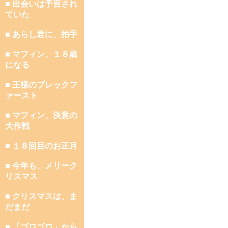
■ 出会いは予言され
ていた
■ あらし君に、拍手
■ マフィン、１８歳
になる
■ 王様のブレックフ
ァースト
■ マフィン、決意の
大作戦
■ １８回目のお正月
■ 今年も、メリーク
リスマス
■ クリスマスは、ま
だまだ
■ 「ゴロゴロ」から