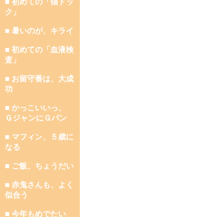
■ 初めての「猫ドッ
ク」
■ 暑いのが、キライ
■ 初めての「血液検
査」
■ お留守番は、大成
功
■ かっこいいっ、
ＧジャンにＧパン
■ マフィン、５歳に
なる
■ ご飯、ちょうだい
■ 赤鬼さんも、よく
似合う
■ 今年もめでたい