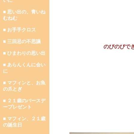
いに
■ 思い出の、青いね
むねむ
■ お手手クロス
■ 三回忌の不思議
のびのびで
■ ひまわりの思い出
■ あらんくんに会い
に
■ マフィンと、お魚
の爪とぎ
■ ２１歳のバースデ
ープレゼント
■ マフィン、２１歳
の誕生日