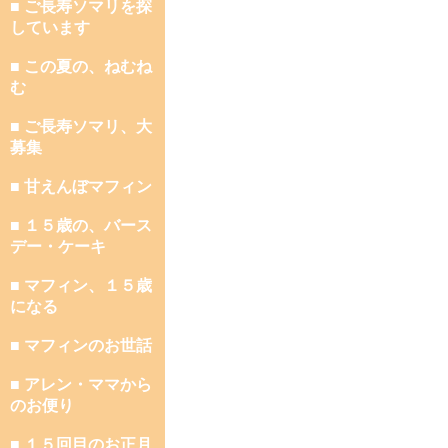
■ ご長寿ソマリを探
しています
■ この夏の、ねむね
む
■ ご長寿ソマリ、大
募集
■ 甘えんぼマフィン
■ １５歳の、バース
デー・ケーキ
■ マフィン、１５歳
になる
■ マフィンのお世話
■ アレン・ママから
のお便り
■ １５回目のお正月