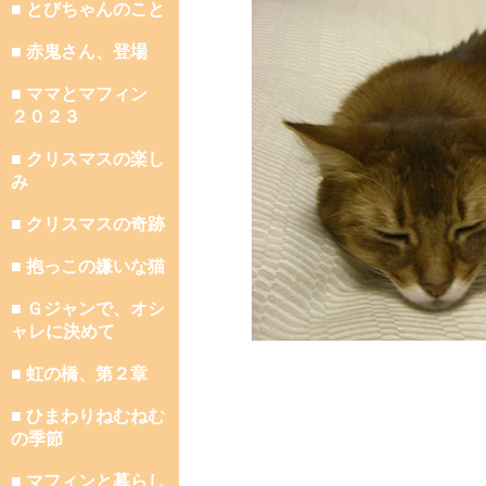
■ とびちゃんのこと
■ 赤鬼さん、登場
■ ママとマフィン
２０２３
■ クリスマスの楽し
み
■ クリスマスの奇跡
■ 抱っこの嫌いな猫
■ Ｇジャンで、オシ
ャレに決めて
■ 虹の橋、第２章
■ ひまわりねむねむ
の季節
■ マフィンと暮らし