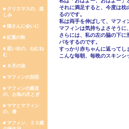
私は「おはよー、おはよー」
それに満足すると、今度は枕
■ クリスマスの、楽
るのです。
しみ
私は両手を伸ばして、マフィ
■ 猫さんに会いに
マフィンは気持ちよさそうに
さらには、私の左の脇の下に
■ 紅葉の秋
パをするのです。
■ 思い出の、ねむね
すっかり赤ちゃんに返ってし
む
こんな毎朝、毎晩のスキンシ
■ ８月の涙
■ マフィンの別荘
■ マフィンの親友
の、お魚の爪とぎ
■ ママとマフィン
の、春
■ マフィン、２３歳
の誕生日