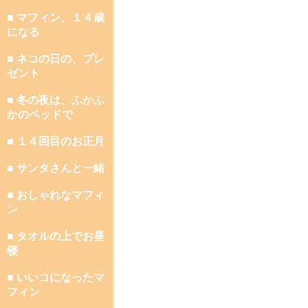
■ マフィン、１４歳
になる
■ ネコの日の、プレ
ゼント
■ 冬の夜は、ふかふ
かのベッドで
■ １４回目のお正月
■ サンタさんと一緒
■ おしゃれなマフィ
ン
■ タオルの上でお昼
寝
■ いいコになったマ
フィン