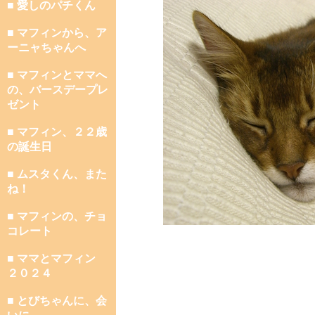
■ 愛しのパチくん
■ マフィンから、ア
ーニャちゃんへ
■ マフィンとママへ
の、バースデープレ
ゼント
■ マフィン、２２歳
の誕生日
■ ムスタくん、また
ね！
■ マフィンの、チョ
コレート
■ ママとマフィン
２０２４
■ とびちゃんに、会