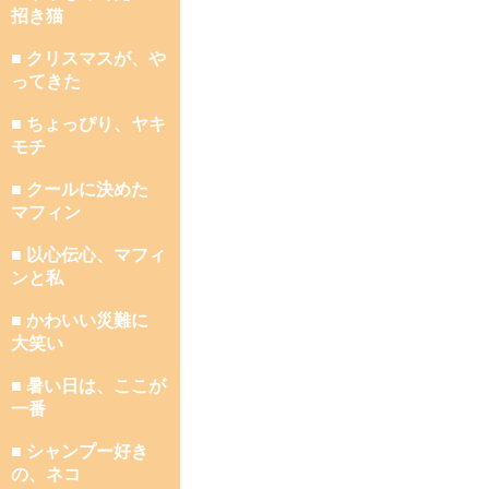
招き猫
■ クリスマスが、や
ってきた
■ ちょっぴり、ヤキ
モチ
■ クールに決めた
マフィン
■ 以心伝心、マフィ
ンと私
■ かわいい災難に
大笑い
■ 暑い日は、ここが
一番
■ シャンプー好き
の、ネコ