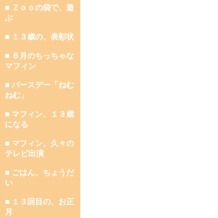
■ Ｚｏｏの袋で、遊
ぶ
■ １３歳の、表彰状
■ ６月のちっちゃな
マフィン
■ バースデー「ねむ
ねむ」
■ マフィン、１３歳
になる
■ マフィン、久々の
テレビ出演
■ ごはん、ちょうだ
い
■ １３回目の、お正
月