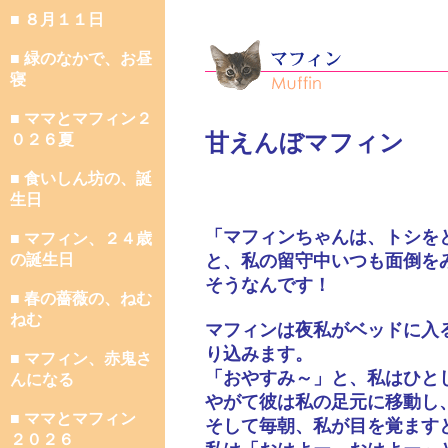
■ ８月１１日
■ 緑のなかで、お昼
寝
■ ママとマフィン２
甘えんぼマフィン
０２６夏
■ 食いしん坊の、誕
生日
「マフィンちゃんは、トシを
■ マフィン、２４歳
の誕生日
と、私の留守中いつも面倒を
そうなんです！
■ 春の薔薇の、ねむ
ねむ
マフィンは夜私がベッドに入
り込みます。
■ マフィン、赤鬼さ
「おやすみ～」と、私はひと
んになる
やがて彼は私の足元に移動し
■ ママとマフィン
そして毎朝、私が目を覚ます
２０２６