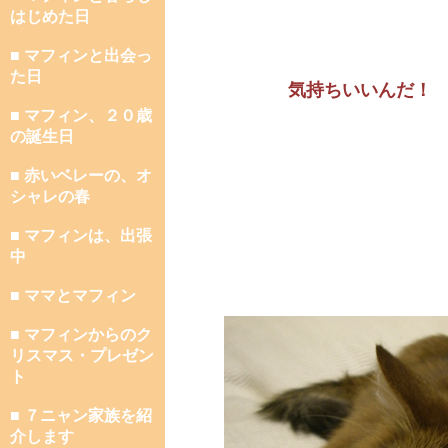
はじめた日
■ マフィンと出会っ
た日
気持ちいいんだ！
■ マフィン、２０歳
の誕生日
■ 赤いベレーの、オ
シャレの春
■ マフィンは、出張
中
■ ママとマフィン
■ マフィンからのク
リスマス・プレゼン
ト
■ ７ニャン家族を紹
介します