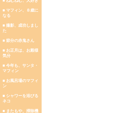
■ ねむねむ、大好き
■ マフィン、８歳に
なる
■ 撮影、成功しまし
た
■ 節分の赤鬼さん
■ お正月は、お殿様
気分
■ 今年も、サンタ・
マフィン
■ お風呂場のマフィ
ン
■ シャワーを浴びる
ネコ
■ またもや、掃除機