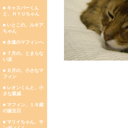
■ キャスパーくん
と、ＨＹＵちゃん
■ いとこの、ルキア
ちゃん
■ 永遠のマフィンへ
■ ７月の、とまらな
い涙
■ ６月の、小さなマ
フィン
■ レオンくんと、小
さな親戚
■ マフィン、１９歳
の誕生日
■ マリイちゃん、サ
ンディくん