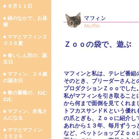
■ ８月１１日
■ 緑のなかで、お昼
寝
■ ママとマフィン２
Ｚｏｏの袋で、遊ぶ
０２６夏
■ 食いしん坊の、誕
生日
マフィンと私は、テレビ番組
■ マフィン、２４歳
の誕生日
そのとき、ブリーダーさんと
プロダクションＺｏｏでした
■ 春の薔薇の、ねむ
私がマフィンを引き取ること
ねむ
から何まで面倒を見てくれま
トフカスサンドＫという優れ
■ マフィン、赤鬼さ
んになる
の爪とぎも、Ｚｏｏに紹介し
あれから１３年、毎月ずうっ
■ ママとマフィン
など、ペットショップＺｏｏ
２０２６