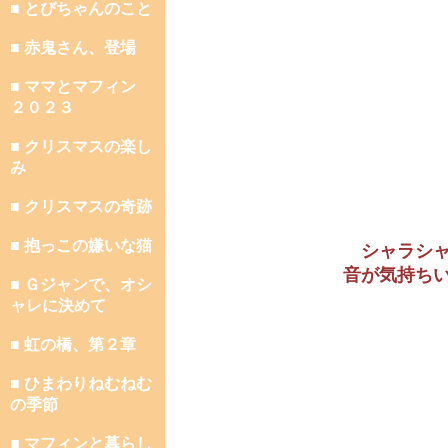
■ とびちゃんのこと
■ 赤鬼さん、登場
■ ママとマフィン
２０２３
■ クリスマスの楽し
み
■ クリスマスの奇跡
■ 抱っこの嫌いな猫
シャラシ
音が気持ち
■ Ｇジャンで、オシ
ャレに決めて
■ 虹の橋、第２章
■ ひまわりねむねむ
の季節
■ マフィンと暮らし