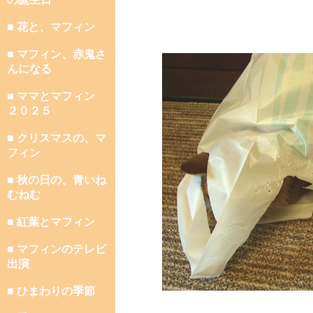
■ 花と、マフィン
■ マフィン、赤鬼さ
んになる
■ ママとマフィン
２０２５
■ クリスマスの、マ
フィン
■ 秋の日の、青いね
むねむ
■ 紅葉とマフィン
■ マフィンのテレビ
出演
■ ひまわりの季節