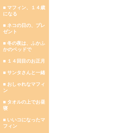
■ マフィン、１４歳
になる
■ ネコの日の、プレ
ゼント
■ 冬の夜は、ふかふ
かのベッドで
■ １４回目のお正月
■ サンタさんと一緒
■ おしゃれなマフィ
ン
■ タオルの上でお昼
寝
■ いいコになったマ
フィン