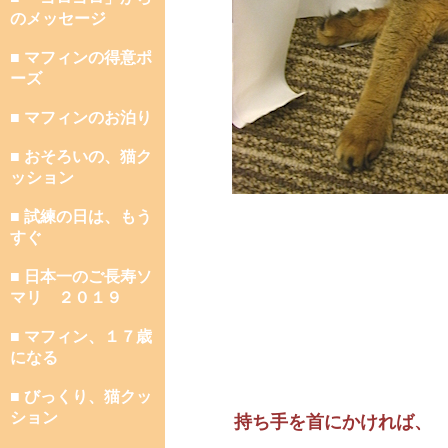
のメッセージ
■ マフィンの得意ポ
ーズ
■ マフィンのお泊り
■ おそろいの、猫ク
ッション
■ 試練の日は、もう
すぐ
■ 日本一のご長寿ソ
マリ ２０１９
■ マフィン、１７歳
になる
■ びっくり、猫クッ
ション
持ち手を首にかければ、