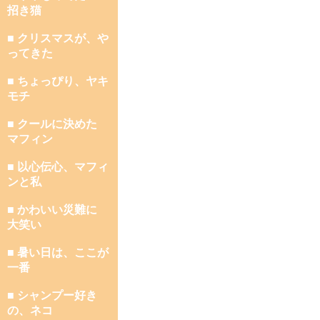
招き猫
■ クリスマスが、や
ってきた
■ ちょっぴり、ヤキ
モチ
■ クールに決めた
マフィン
■ 以心伝心、マフィ
ンと私
■ かわいい災難に
大笑い
■ 暑い日は、ここが
一番
■ シャンプー好き
の、ネコ