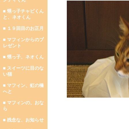
■ 甥っ子チャビくん
と、ネオくん
■ １９回目のお正月
■ マフィンからのプ
レゼント
■ 甥っ子、ネオくん
■ スイーツに目のな
い猫
■ マフィン、虹の橋
へと
■ マフィンの、おな
ら
■ 残念な、お知らせ