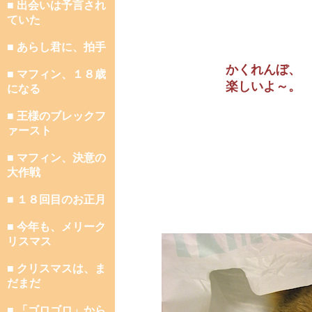
■ 出会いは予言され
ていた
■ あらし君に、拍手
かくれんぼ、
■ マフィン、１８歳
楽しいよ～。
になる
■ 王様のブレックフ
ァースト
■ マフィン、決意の
大作戦
■ １８回目のお正月
■ 今年も、メリーク
リスマス
■ クリスマスは、ま
だまだ
■ 「ゴロゴロ」から