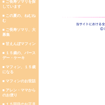
■ ご長寿ソマリを探
しています
■ この夏の、ねむね
む
■ ご長寿ソマリ、大
募集
■ 甘えんぼマフィン
■ １５歳の、バース
デー・ケーキ
■ マフィン、１５歳
になる
■ マフィンのお世話
■ アレン・ママから
のお便り
■ １５回目のお正月