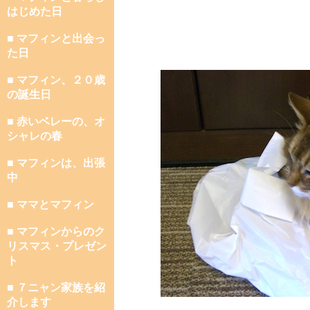
はじめた日
■ マフィンと出会っ
た日
■ マフィン、２０歳
の誕生日
■ 赤いベレーの、オ
シャレの春
■ マフィンは、出張
中
■ ママとマフィン
■ マフィンからのク
リスマス・プレゼン
ト
■ ７ニャン家族を紹
介します