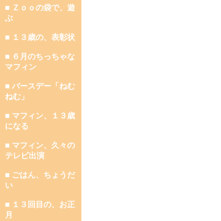
■ Ｚｏｏの袋で、遊
ぶ
■ １３歳の、表彰状
■ ６月のちっちゃな
マフィン
■ バースデー「ねむ
ねむ」
■ マフィン、１３歳
になる
■ マフィン、久々の
テレビ出演
■ ごはん、ちょうだ
い
■ １３回目の、お正
月