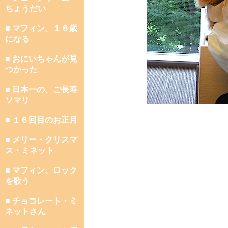
ちょうだい
■ マフィン、１６歳
になる
■ おにいちゃんが見
つかった
■ 日本一の、ご長寿
ソマリ
■ １６回目のお正月
■ メリー・クリスマ
ス・ミネット
■ マフィン、ロック
を歌う
■ チョコレート・ミ
ネットさん