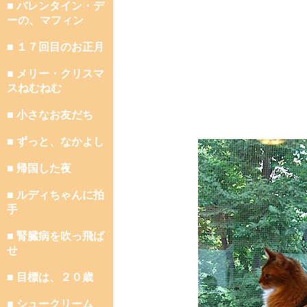
■ バレンタイン・デ
ーの、マフィン
■ １７回目のお正月
■ メリー・クリスマ
スねむねむ
■ 小さなお友だち
■ ずっと、なかよし
■ 帰国した夜
■ ルディちゃんに拍
手
■ 腎臓病を吹っ飛ば
せ
■ 目標は、２０歳
■ シュークリーム