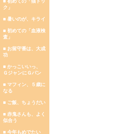
■ 初めての「猫ドッ
ク」
■ 暑いのが、キライ
■ 初めての「血液検
査」
■ お留守番は、大成
功
■ かっこいいっ、
ＧジャンにＧパン
■ マフィン、５歳に
なる
■ ご飯、ちょうだい
■ 赤鬼さんも、よく
似合う
■ 今年もめでたい