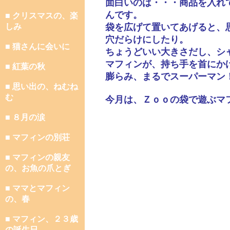
面白いのは・・・商品を入れ
んです。
■ クリスマスの、楽
しみ
袋を広げて置いてあげると、
穴だらけにしたり。
■ 猫さんに会いに
ちょうどいい大きさだし、シ
マフィンが、持ち手を首にか
■ 紅葉の秋
膨らみ、まるでスーパーマン
■ 思い出の、ねむね
む
今月は、Ｚｏｏの袋で遊ぶマ
■ ８月の涙
■ マフィンの別荘
■ マフィンの親友
の、お魚の爪とぎ
■ ママとマフィン
の、春
■ マフィン、２３歳
の誕生日