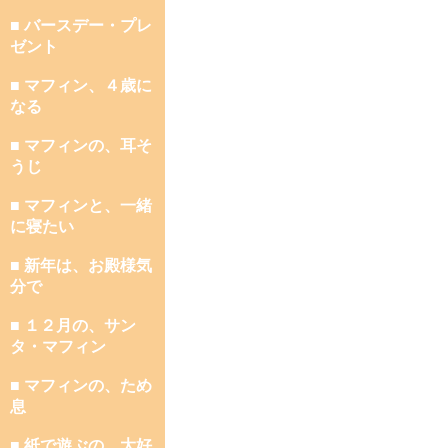
■ バースデー・プレ
ゼント
■ マフィン、４歳に
なる
■ マフィンの、耳そ
うじ
■ マフィンと、一緒
に寝たい
■ 新年は、お殿様気
分で
■ １２月の、サン
タ・マフィン
■ マフィンの、ため
息
■ 紙で遊ぶの、大好