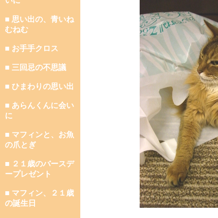
いに
■ 思い出の、青いね
むねむ
■ お手手クロス
■ 三回忌の不思議
■ ひまわりの思い出
■ あらんくんに会い
に
■ マフィンと、お魚
の爪とぎ
■ ２１歳のバースデ
ープレゼント
■ マフィン、２１歳
の誕生日