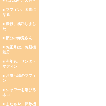
■ ねむねむ、大好き
■ マフィン、８歳に
なる
■ 撮影、成功しまし
た
■ 節分の赤鬼さん
■ お正月は、お殿様
気分
■ 今年も、サンタ・
マフィン
■ お風呂場のマフィ
ン
■ シャワーを浴びる
ネコ
■ またもや、掃除機