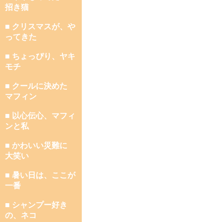
招き猫
■ クリスマスが、や
ってきた
■ ちょっぴり、ヤキ
モチ
■ クールに決めた
マフィン
■ 以心伝心、マフィ
ンと私
■ かわいい災難に
大笑い
■ 暑い日は、ここが
一番
■ シャンプー好き
の、ネコ