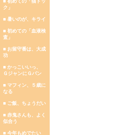
■ 初めての「猫ドッ
ク」
■ 暑いのが、キライ
■ 初めての「血液検
査」
■ お留守番は、大成
功
■ かっこいいっ、
ＧジャンにＧパン
■ マフィン、５歳に
なる
■ ご飯、ちょうだい
■ 赤鬼さんも、よく
似合う
■ 今年もめでたい