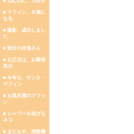
■ ねむねむ、大好き
■ マフィン、８歳に
なる
■ 撮影、成功しまし
た
■ 節分の赤鬼さん
■ お正月は、お殿様
気分
■ 今年も、サンタ・
マフィン
■ お風呂場のマフィ
ン
■ シャワーを浴びる
ネコ
■ またもや、掃除機