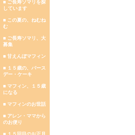
■ ご長寿ソマリを探
しています
■ この夏の、ねむね
む
■ ご長寿ソマリ、大
募集
■ 甘えんぼマフィン
■ １５歳の、バース
デー・ケーキ
■ マフィン、１５歳
になる
■ マフィンのお世話
■ アレン・ママから
のお便り
■ １５回目のお正月