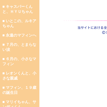
■ キャスパーくん
と、ＨＹＵちゃん
■ いとこの、ルキア
ちゃん
■ 永遠のマフィンへ
■ ７月の、とまらな
い涙
■ ６月の、小さなマ
フィン
■ レオンくんと、小
さな親戚
■ マフィン、１９歳
の誕生日
■ マリイちゃん、サ
ンディくん