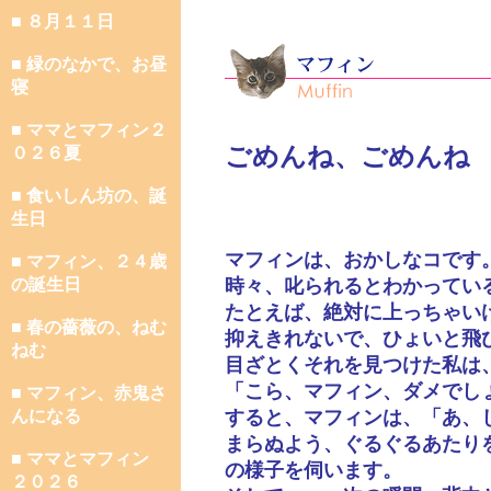
■ ８月１１日
■ 緑のなかで、お昼
寝
■ ママとマフィン２
ごめんね、ごめんね
０２６夏
■ 食いしん坊の、誕
生日
マフィンは、おかしなコです
■ マフィン、２４歳
の誕生日
時々、叱られるとわかってい
たとえば、絶対に上っちゃい
■ 春の薔薇の、ねむ
抑えきれないで、ひょいと飛
ねむ
目ざとくそれを見つけた私は
「こら、マフィン、ダメでし
■ マフィン、赤鬼さ
んになる
すると、マフィンは、「あ、
まらぬよう、ぐるぐるあたり
■ ママとマフィン
の様子を伺います。
２０２６