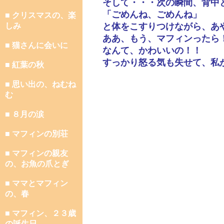
そして・・・次の瞬間、背中
「ごめんね、ごめんね」
■ クリスマスの、楽
しみ
と体をこすりつけながら、あ
ああ、もう、マフィンったら
■ 猫さんに会いに
なんて、かわいいの！！
すっかり怒る気も失せて、私
■ 紅葉の秋
■ 思い出の、ねむね
む
■ ８月の涙
■ マフィンの別荘
■ マフィンの親友
の、お魚の爪とぎ
■ ママとマフィン
の、春
■ マフィン、２３歳
の誕生日