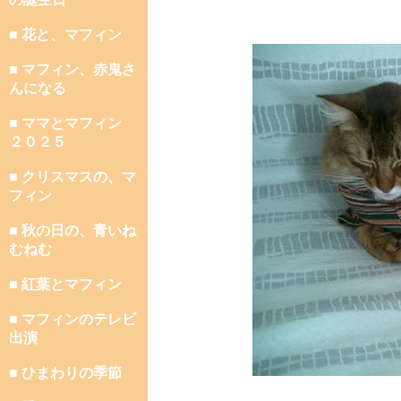
■ 花と、マフィン
■ マフィン、赤鬼さ
んになる
■ ママとマフィン
２０２５
■ クリスマスの、マ
フィン
■ 秋の日の、青いね
むねむ
■ 紅葉とマフィン
■ マフィンのテレビ
出演
■ ひまわりの季節