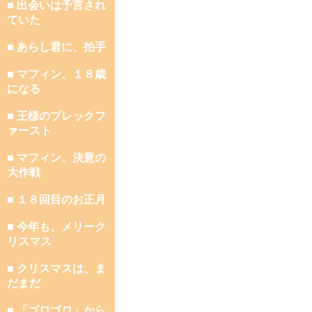
■ 出会いは予言され
ていた
■ あらし君に、拍手
■ マフィン、１８歳
になる
■ 王様のブレックフ
ァースト
■ マフィン、決意の
大作戦
■ １８回目のお正月
■ 今年も、メリーク
リスマス
■ クリスマスは、ま
だまだ
■ 「ゴロゴロ」から