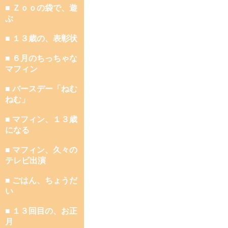
■ Ｚｏｏの袋で、遊
ぶ
■ １３歳の、表彰状
■ ６月のちっちゃな
マフィン
■ バースデー「ねむ
ねむ」
■ マフィン、１３歳
になる
■ マフィン、久々の
テレビ出演
■ ごはん、ちょうだ
い
■ １３回目の、お正
月