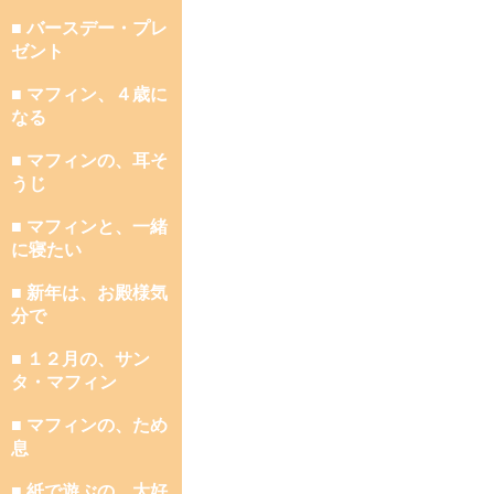
■ バースデー・プレ
ゼント
■ マフィン、４歳に
なる
■ マフィンの、耳そ
うじ
■ マフィンと、一緒
に寝たい
■ 新年は、お殿様気
分で
■ １２月の、サン
タ・マフィン
■ マフィンの、ため
息
■ 紙で遊ぶの、大好