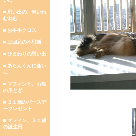
いに
■ 思い出の、青いね
むねむ
■ お手手クロス
■ 三回忌の不思議
■ ひまわりの思い出
■ あらんくんに会い
に
■ マフィンと、お魚
の爪とぎ
■ ２１歳のバースデ
ープレゼント
■ マフィン、２１歳
の誕生日