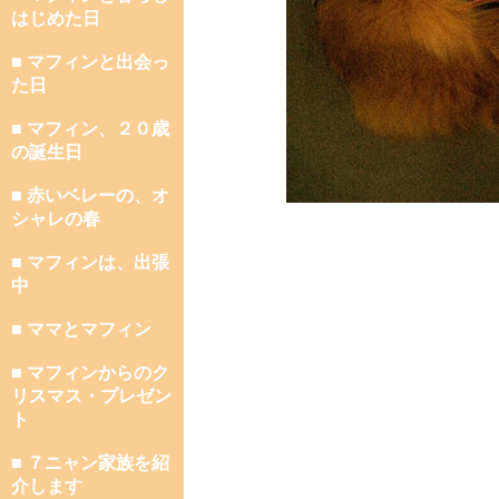
はじめた日
■ マフィンと出会っ
た日
■ マフィン、２０歳
の誕生日
■ 赤いベレーの、オ
シャレの春
■ マフィンは、出張
中
■ ママとマフィン
■ マフィンからのク
リスマス・プレゼン
ト
■ ７ニャン家族を紹
介します