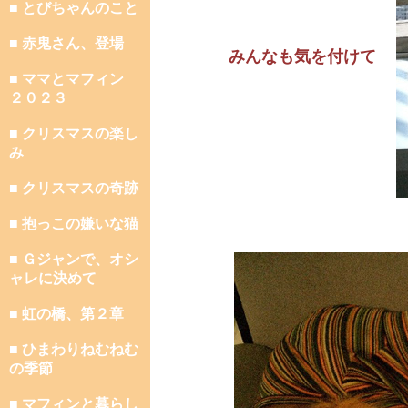
■ とびちゃんのこと
■ 赤鬼さん、登場
みんなも気を付けて
■ ママとマフィン
２０２３
■ クリスマスの楽し
み
■ クリスマスの奇跡
■ 抱っこの嫌いな猫
■ Ｇジャンで、オシ
ャレに決めて
■ 虹の橋、第２章
■ ひまわりねむねむ
の季節
■ マフィンと暮らし