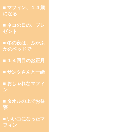
■ マフィン、１４歳
になる
■ ネコの日の、プレ
ゼント
■ 冬の夜は、ふかふ
かのベッドで
■ １４回目のお正月
■ サンタさんと一緒
■ おしゃれなマフィ
ン
■ タオルの上でお昼
寝
■ いいコになったマ
フィン