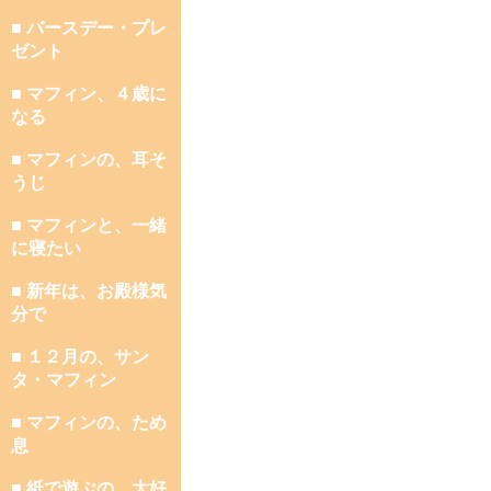
■ バースデー・プレ
ゼント
■ マフィン、４歳に
なる
■ マフィンの、耳そ
うじ
■ マフィンと、一緒
に寝たい
■ 新年は、お殿様気
分で
■ １２月の、サン
タ・マフィン
■ マフィンの、ため
息
■ 紙で遊ぶの、大好