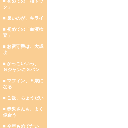
■ 初めての「猫ドッ
ク」
■ 暑いのが、キライ
■ 初めての「血液検
査」
■ お留守番は、大成
功
■ かっこいいっ、
ＧジャンにＧパン
■ マフィン、５歳に
なる
■ ご飯、ちょうだい
■ 赤鬼さんも、よく
似合う
■ 今年もめでたい