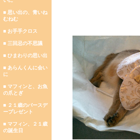
いに
■ 思い出の、青いね
むねむ
■ お手手クロス
■ 三回忌の不思議
■ ひまわりの思い出
■ あらんくんに会い
に
■ マフィンと、お魚
の爪とぎ
■ ２１歳のバースデ
ープレゼント
■ マフィン、２１歳
の誕生日