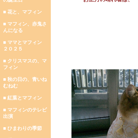
■ 花と、マフィン
■ マフィン、赤鬼さ
んになる
■ ママとマフィン
２０２５
■ クリスマスの、マ
フィン
■ 秋の日の、青いね
むねむ
■ 紅葉とマフィン
■ マフィンのテレビ
出演
■ ひまわりの季節