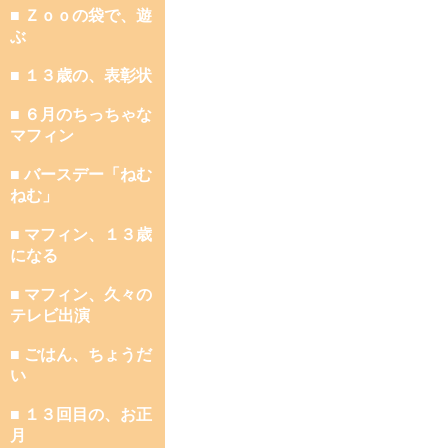
■ Ｚｏｏの袋で、遊
ぶ
■ １３歳の、表彰状
■ ６月のちっちゃな
マフィン
■ バースデー「ねむ
ねむ」
■ マフィン、１３歳
になる
■ マフィン、久々の
テレビ出演
■ ごはん、ちょうだ
い
■ １３回目の、お正
月