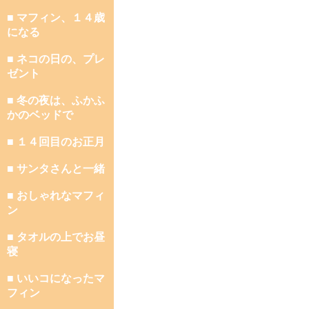
■ マフィン、１４歳
になる
■ ネコの日の、プレ
ゼント
■ 冬の夜は、ふかふ
かのベッドで
■ １４回目のお正月
■ サンタさんと一緒
■ おしゃれなマフィ
ン
■ タオルの上でお昼
寝
■ いいコになったマ
フィン