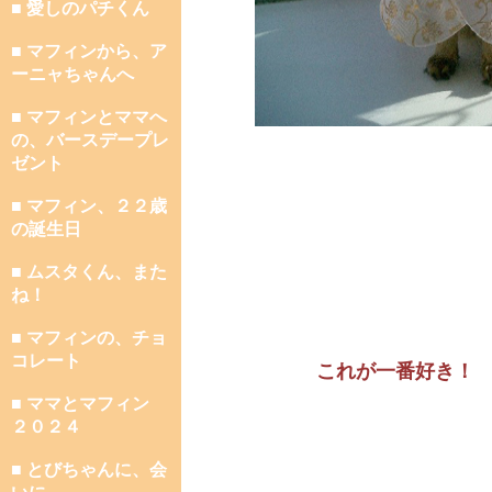
■ 愛しのパチくん
■ マフィンから、ア
ーニャちゃんへ
■ マフィンとママへ
の、バースデープレ
ゼント
■ マフィン、２２歳
の誕生日
■ ムスタくん、また
ね！
■ マフィンの、チョ
コレート
これが一番好き！
■ ママとマフィン
２０２４
■ とびちゃんに、会