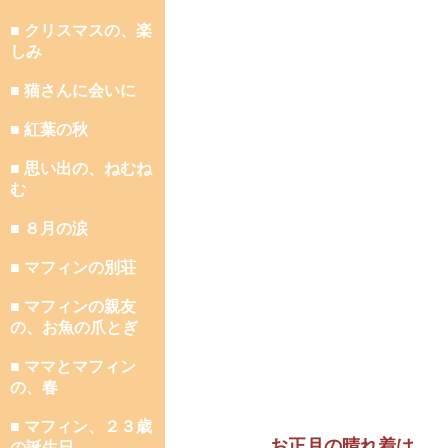
■ クリスマスの、楽
しみ
■ 猫さんに会いに
■ 紅葉の秋
■ 思い出の、ねむね
む
■ ８月の涙
■ マフィンの別荘
■ マフィンの親友
の、お魚の爪とぎ
■ ママとマフィン
の、春
■ マフィン、２３歳
お正月の晴れ着は、
の誕生日