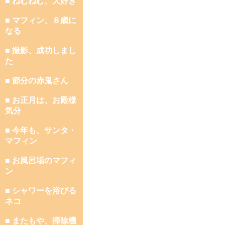
■ ねむねむ、大好き
■ マフィン、８歳に
なる
■ 撮影、成功しまし
た
■ 節分の赤鬼さん
■ お正月は、お殿様
気分
■ 今年も、サンタ・
マフィン
■ お風呂場のマフィ
ン
■ シャワーを浴びる
ネコ
■ またもや、掃除機