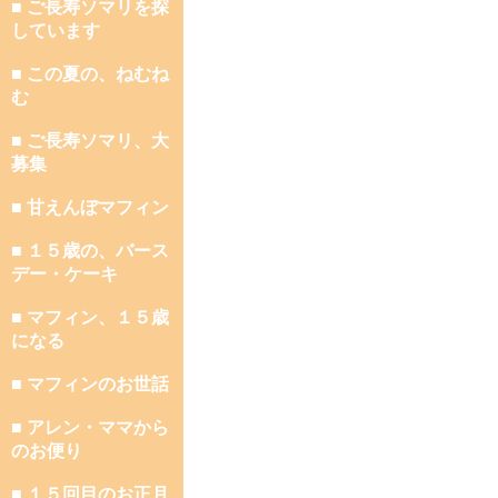
■ ご長寿ソマリを探
しています
■ この夏の、ねむね
む
■ ご長寿ソマリ、大
募集
■ 甘えんぼマフィン
■ １５歳の、バース
デー・ケーキ
■ マフィン、１５歳
になる
■ マフィンのお世話
■ アレン・ママから
のお便り
■ １５回目のお正月