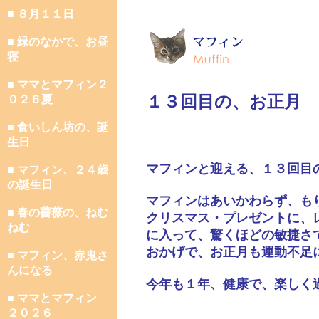
■ ８月１１日
■ 緑のなかで、お昼
寝
■ ママとマフィン２
１３回目の、お正月
０２６夏
■ 食いしん坊の、誕
生日
マフィンと迎える、１３回目
■ マフィン、２４歳
の誕生日
マフィンはあいかわらず、も
■ 春の薔薇の、ねむ
クリスマス・プレゼントに、
ねむ
に入って、驚くほどの敏捷さ
おかげで、お正月も運動不足
■ マフィン、赤鬼さ
んになる
今年も１年、健康で、楽しく
■ ママとマフィン
２０２６