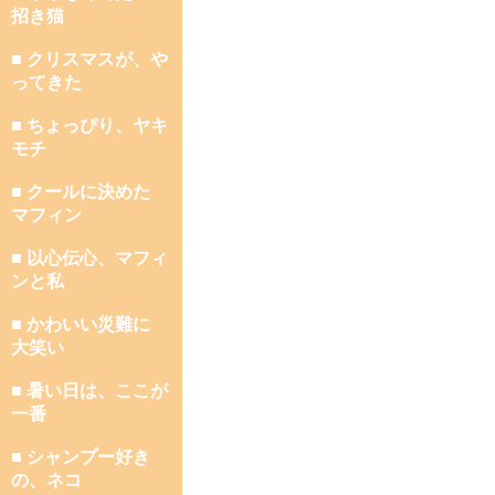
招き猫
■ クリスマスが、や
ってきた
■ ちょっぴり、ヤキ
モチ
■ クールに決めた
マフィン
■ 以心伝心、マフィ
ンと私
■ かわいい災難に
大笑い
■ 暑い日は、ここが
一番
■ シャンプー好き
の、ネコ