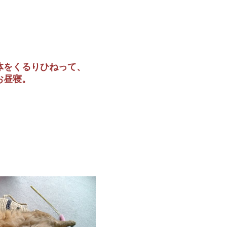
体をくるりひねって、
お昼寝。