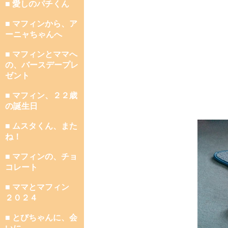
■ 愛しのパチくん
■ マフィンから、ア
ーニャちゃんへ
■ マフィンとママへ
の、バースデープレ
ゼント
■ マフィン、２２歳
の誕生日
■ ムスタくん、また
ね！
■ マフィンの、チョ
コレート
■ ママとマフィン
２０２４
■ とびちゃんに、会