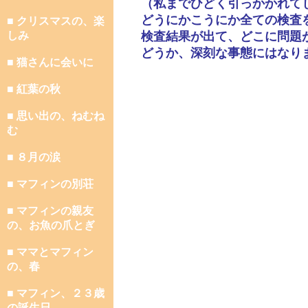
（私までひどく引っかかれて
どうにかこうにか全ての検査
■ クリスマスの、楽
しみ
検査結果が出て、どこに問題
どうか、深刻な事態にはなり
■ 猫さんに会いに
■ 紅葉の秋
■ 思い出の、ねむね
む
■ ８月の涙
■ マフィンの別荘
■ マフィンの親友
の、お魚の爪とぎ
■ ママとマフィン
の、春
■ マフィン、２３歳
の誕生日