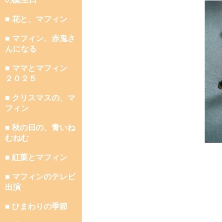
■ 花と、マフィン
■ マフィン、赤鬼さ
んになる
■ ママとマフィン
２０２５
■ クリスマスの、マ
フィン
■ 秋の日の、青いね
むねむ
■ 紅葉とマフィン
■ マフィンのテレビ
出演
■ ひまわりの季節