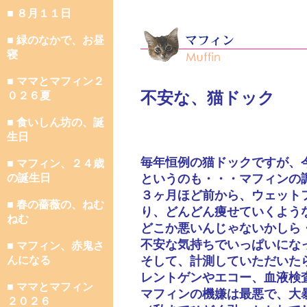
■ ８月１１日
■ 緑のなかで、お昼
寝
■ ママとマフィン２
不安な、猫ドック
０２６夏
■ 食いしん坊の、誕
生日
毎年恒例の猫ドックですが、
■ マフィン、２４歳
の誕生日
というのも・・・マフィンの
３ヶ月ほど前から、ウェット
■ 春の薔薇の、ねむ
り、どんどん痩せていくよう
ねむ
どこか悪いんじゃないかしら
不安な気持ちでいっぱいにな
■ マフィン、赤鬼さ
んになる
そして、計測していただいた
レントゲンやエコー、血液検
■ ママとマフィン
マフィンの機嫌は最悪で、大
２０２６