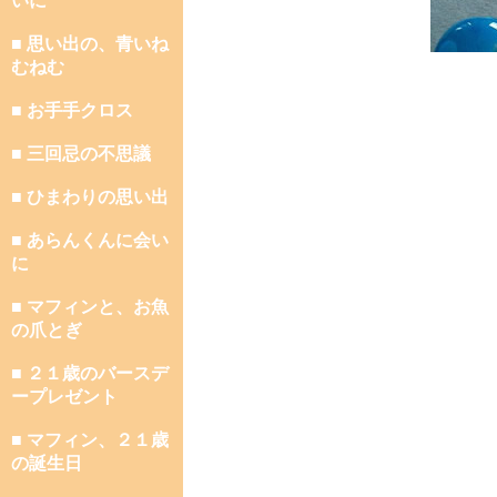
いに
■ 思い出の、青いね
むねむ
■ お手手クロス
■ 三回忌の不思議
■ ひまわりの思い出
■ あらんくんに会い
に
■ マフィンと、お魚
の爪とぎ
■ ２１歳のバースデ
ープレゼント
■ マフィン、２１歳
の誕生日