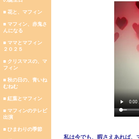
■ 花と、マフィン
■ マフィン、赤鬼さ
んになる
■ ママとマフィン
２０２５
■ クリスマスの、マ
フィン
■ 秋の日の、青いね
むねむ
■ 紅葉とマフィン
■ マフィンのテレビ
出演
■ ひまわりの季節
私は今でも、暇さえあれば、