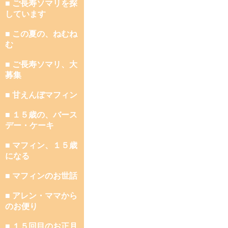
■ ご長寿ソマリを探
しています
■ この夏の、ねむね
む
■ ご長寿ソマリ、大
募集
■ 甘えんぼマフィン
■ １５歳の、バース
デー・ケーキ
■ マフィン、１５歳
になる
■ マフィンのお世話
■ アレン・ママから
のお便り
■ １５回目のお正月