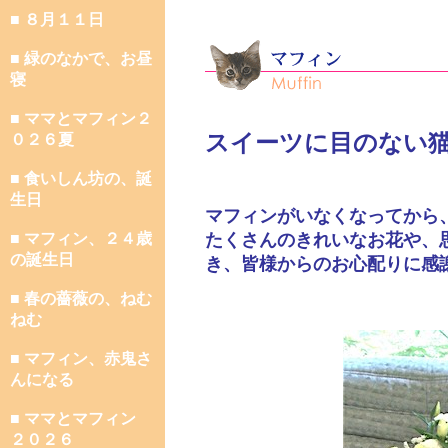
■ ８月１１日
■ 緑のなかで、お昼
寝
■ ママとマフィン２
スイーツに目のない
０２６夏
■ 食いしん坊の、誕
生日
マフィンがいなくなってから
■ マフィン、２４歳
たくさんのきれいなお花や、
の誕生日
き、皆様からのお心配りに感
■ 春の薔薇の、ねむ
ねむ
■ マフィン、赤鬼さ
んになる
■ ママとマフィン
２０２６