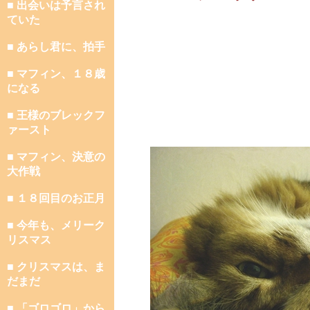
■ 出会いは予言され
ていた
■ あらし君に、拍手
■ マフィン、１８歳
になる
■ 王様のブレックフ
ァースト
■ マフィン、決意の
大作戦
■ １８回目のお正月
■ 今年も、メリーク
リスマス
■ クリスマスは、ま
だまだ
■ 「ゴロゴロ」から