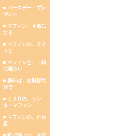
■ バースデー・プレ
ゼント
■ マフィン、４歳に
なる
■ マフィンの、耳そ
うじ
■ マフィンと、一緒
に寝たい
■ 新年は、お殿様気
分で
■ １２月の、サン
タ・マフィン
■ マフィンの、ため
息
■ 紙で遊ぶの、大好