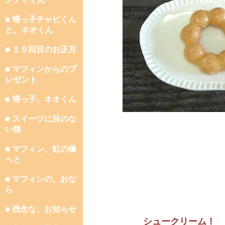
■ 甥っ子チャビくん
と、ネオくん
■ １９回目のお正月
■ マフィンからのプ
レゼント
■ 甥っ子、ネオくん
■ スイーツに目のな
い猫
■ マフィン、虹の橋
へと
■ マフィンの、おな
ら
■ 残念な、お知らせ
シュークリーム！