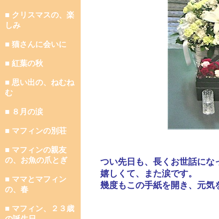
■ クリスマスの、楽
しみ
■ 猫さんに会いに
■ 紅葉の秋
■ 思い出の、ねむね
む
■ ８月の涙
■ マフィンの別荘
■ マフィンの親友
の、お魚の爪とぎ
つい先日も、長くお世話にな
嬉しくて、また涙です。
■ ママとマフィン
幾度もこの手紙を開き、元気
の、春
■ マフィン、２３歳
の誕生日