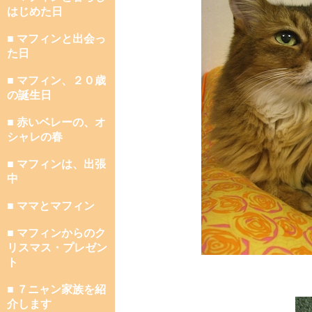
はじめた日
■ マフィンと出会っ
た日
■ マフィン、２０歳
の誕生日
■ 赤いベレーの、オ
シャレの春
■ マフィンは、出張
中
■ ママとマフィン
■ マフィンからのク
リスマス・プレゼン
ト
■ ７ニャン家族を紹
介します