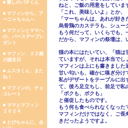
■ 愛しのパチくん
ねと、ご飯の用意をしていま
「これ、美味しいよ」とか、
■ マフィンから、ア
「マーちゃんは、あれが好き
ーニャちゃんへ
烏骨鶏のカステラも、シュー
■ マフィンとママへ
もう何だって、いくらでも、
の、バースデープレ
だから、マフィンの祭壇は、
ゼント
猫の本にはたいてい、「猫は
■ マフィン、２２歳
ていますが、それは本当でし
の誕生日
マフィンは上にも書きました
■ ムスタくん、また
甘い匂いも、確かに嗅ぎ分け
ね！
私がデザートをテーブルに出
て、後ろ足立ちし、前足で私
■ マフィンの、チョ
「ボクも、ボクも」
コレート
と催促したものです。
■ ママとマフィン
もう何も食べられなくなった
２０２４
マフィンだけではなく、ご長
きだったようですよ。
■ とびちゃんに、会