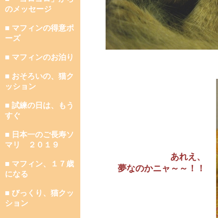
のメッセージ
■ マフィンの得意ポ
ーズ
■ マフィンのお泊り
■ おそろいの、猫ク
ッション
■ 試練の日は、もう
すぐ
■ 日本一のご長寿ソ
マリ ２０１９
あれえ、
■ マフィン、１７歳
夢なのかニャ～～！！
になる
■ びっくり、猫クッ
ション