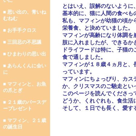
いに
とはいえ、誤解のないように
■ 思い出の、青いね
基本的に、猫に人間の食べも
むねむ
私も、マフィンが幼猫の頃か
栄養食、と決めていました。
■ お手手クロス
マフィンが高齢になり体調を
■ 三回忌の不思議
肢に入れましたが、できるか
ドライフードは特に、子猫のこ
■ ひまわりの思い出
食で通しました。
マフィンが１８歳４ヵ月と、
■ あらんくんに会い
っています。
に
マフィンにちょっぴり、カス
■ マフィンと、お魚
か、クリスマスのご馳走とい
の爪とぎ
このページを読んでくださっ
どうか、くれぐれも、食生活
■ ２１歳のバースデ
そして、１日でも長く、愛す
ープレゼント
■ マフィン、２１歳
の誕生日