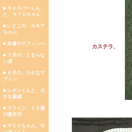
■ キャスパーくん
と、ＨＹＵちゃん
■ いとこの、ルキア
ちゃん
■ 永遠のマフィンへ
カステラ、
■ ７月の、とまらな
い涙
■ ６月の、小さなマ
フィン
■ レオンくんと、小
さな親戚
■ マフィン、１９歳
の誕生日
■ マリイちゃん、サ
ンディくん