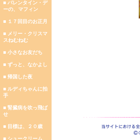
■ バレンタイン・デ
ーの、マフィン
■ １７回目のお正月
■ メリー・クリスマ
スねむねむ
■ 小さなお友だち
■ ずっと、なかよし
■ 帰国した夜
■ ルディちゃんに拍
手
■ 腎臓病を吹っ飛ば
せ
■ 目標は、２０歳
■ シュークリーム