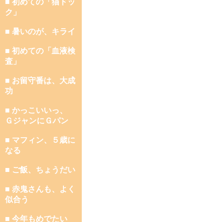
■ 初めての「猫ドッ
ク」
■ 暑いのが、キライ
■ 初めての「血液検
査」
■ お留守番は、大成
功
■ かっこいいっ、
ＧジャンにＧパン
■ マフィン、５歳に
なる
■ ご飯、ちょうだい
■ 赤鬼さんも、よく
似合う
■ 今年もめでたい