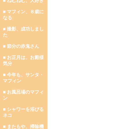
■ ねむねむ、大好き
■ マフィン、８歳に
なる
■ 撮影、成功しまし
た
■ 節分の赤鬼さん
■ お正月は、お殿様
気分
■ 今年も、サンタ・
マフィン
■ お風呂場のマフィ
ン
■ シャワーを浴びる
ネコ
■ またもや、掃除機