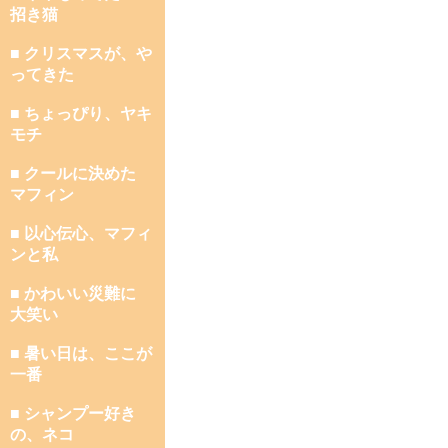
招き猫
■ クリスマスが、や
ってきた
■ ちょっぴり、ヤキ
モチ
■ クールに決めた
マフィン
■ 以心伝心、マフィ
ンと私
■ かわいい災難に
大笑い
■ 暑い日は、ここが
一番
■ シャンプー好き
の、ネコ