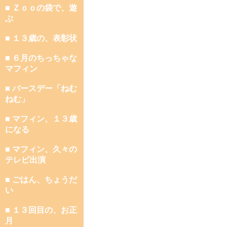
■ Ｚｏｏの袋で、遊
ぶ
■ １３歳の、表彰状
■ ６月のちっちゃな
マフィン
■ バースデー「ねむ
ねむ」
■ マフィン、１３歳
になる
■ マフィン、久々の
テレビ出演
■ ごはん、ちょうだ
い
■ １３回目の、お正
月