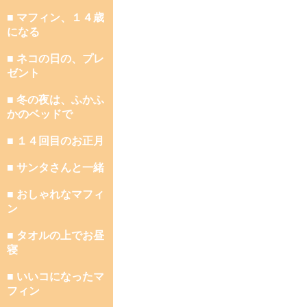
■ マフィン、１４歳
になる
■ ネコの日の、プレ
ゼント
■ 冬の夜は、ふかふ
かのベッドで
■ １４回目のお正月
■ サンタさんと一緒
■ おしゃれなマフィ
ン
■ タオルの上でお昼
寝
■ いいコになったマ
フィン