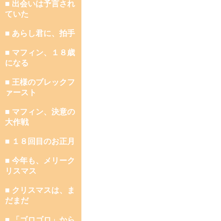
■ 出会いは予言され
ていた
■ あらし君に、拍手
■ マフィン、１８歳
になる
■ 王様のブレックフ
ァースト
■ マフィン、決意の
大作戦
■ １８回目のお正月
■ 今年も、メリーク
リスマス
■ クリスマスは、ま
だまだ
■ 「ゴロゴロ」から