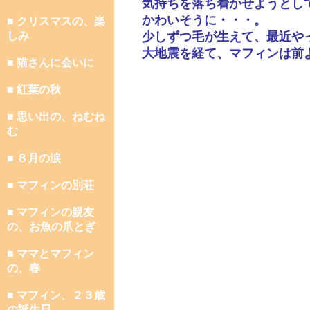
気持ちを落ち着かせようとし
かわいそうに・・・。
■ クリスマスの、楽
しみ
少しずつ毛が生えて、最近や
大地震を経て、マフィンは前
■ 猫さんに会いに
■ 紅葉の秋
■ 思い出の、ねむね
む
■ ８月の涙
■ マフィンの別荘
■ マフィンの親友
の、お魚の爪とぎ
■ ママとマフィン
の、春
■ マフィン、２３歳
の誕生日