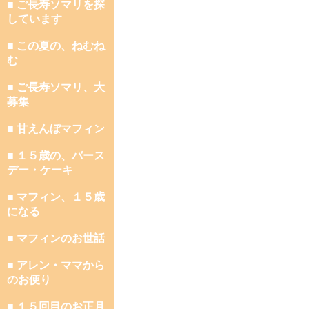
■ ご長寿ソマリを探
しています
■ この夏の、ねむね
む
■ ご長寿ソマリ、大
募集
■ 甘えんぼマフィン
■ １５歳の、バース
デー・ケーキ
■ マフィン、１５歳
になる
■ マフィンのお世話
■ アレン・ママから
のお便り
■ １５回目のお正月