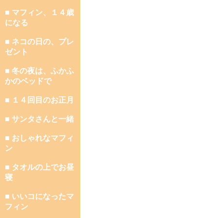
■ マフィン、１４歳
になる
■ ネコの日の、プレ
ゼント
■ 冬の夜は、ふかふ
かのベッドで
■ １４回目のお正月
■ サンタさんと一緒
■ おしゃれなマフィ
ン
■ タオルの上でお昼
寝
■ いいコになったマ
フィン