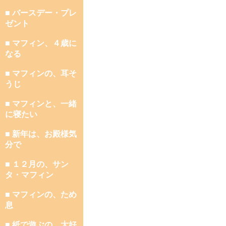
■ バースデー・プレ
ゼント
■ マフィン、４歳に
なる
■ マフィンの、耳そ
うじ
■ マフィンと、一緒
に寝たい
■ 新年は、お殿様気
分で
■ １２月の、サン
タ・マフィン
■ マフィンの、ため
息
■ 紙で遊ぶの、大好