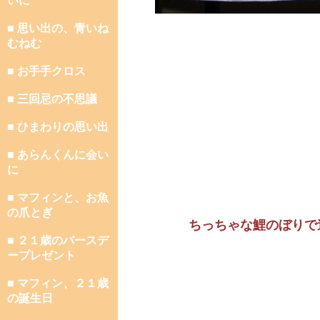
いに
■ 思い出の、青いね
むねむ
■ お手手クロス
■ 三回忌の不思議
■ ひまわりの思い出
■ あらんくんに会い
に
■ マフィンと、お魚
の爪とぎ
ちっちゃな鯉のぼりで
■ ２１歳のバースデ
ープレゼント
■ マフィン、２１歳
の誕生日