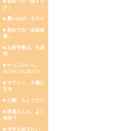
■ 初めての「猫ドッ
ク」
■ 暑いのが、キライ
■ 初めての「血液検
査」
■ お留守番は、大成
功
■ かっこいいっ、
ＧジャンにＧパン
■ マフィン、５歳に
なる
■ ご飯、ちょうだい
■ 赤鬼さんも、よく
似合う
■ 今年もめでたい