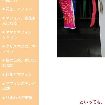
■ 花と、マフィン
■ マフィン、赤鬼さ
んになる
■ ママとマフィン
２０２５
■ クリスマスの、マ
フィン
■ 秋の日の、青いね
むねむ
■ 紅葉とマフィン
■ マフィンのテレビ
出演
■ ひまわりの季節
といっても、