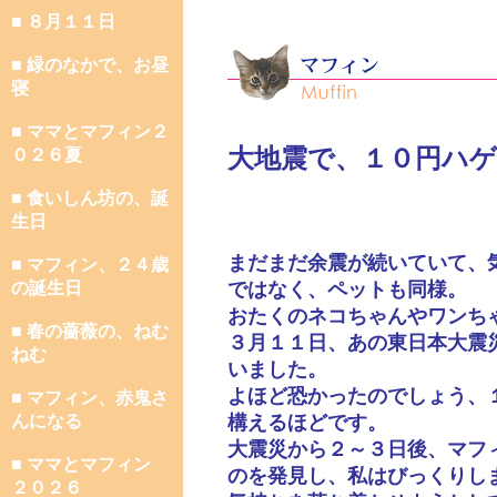
■ ８月１１日
■ 緑のなかで、お昼
寝
■ ママとマフィン２
大地震で、１０円ハゲ
０２６夏
■ 食いしん坊の、誕
生日
まだまだ余震が続いていて、
■ マフィン、２４歳
の誕生日
ではなく、ペットも同様。
おたくのネコちゃんやワンち
■ 春の薔薇の、ねむ
３月１１日、あの東日本大震
ねむ
いました。
よほど恐かったのでしょう、
■ マフィン、赤鬼さ
んになる
構えるほどです。
大震災から２～３日後、マフ
■ ママとマフィン
のを発見し、私はびっくりし
２０２６