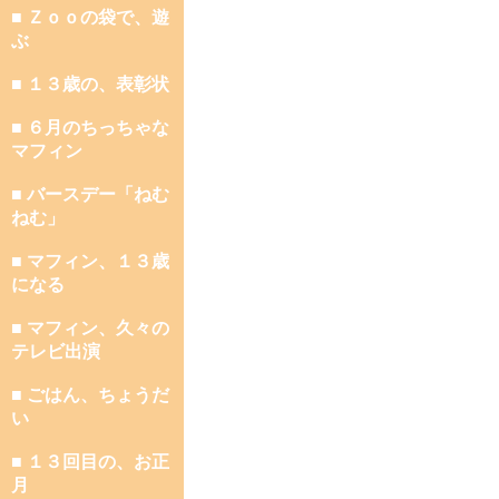
■ Ｚｏｏの袋で、遊
ぶ
■ １３歳の、表彰状
■ ６月のちっちゃな
マフィン
■ バースデー「ねむ
ねむ」
■ マフィン、１３歳
になる
■ マフィン、久々の
テレビ出演
■ ごはん、ちょうだ
い
■ １３回目の、お正
月