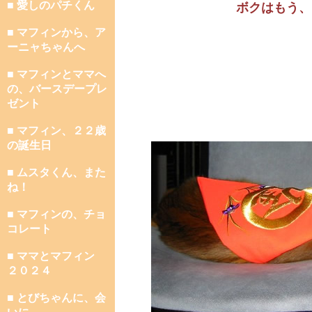
■ 愛しのパチくん
ボクはもう、
■ マフィンから、ア
ーニャちゃんへ
■ マフィンとママへ
の、バースデープレ
ゼント
■ マフィン、２２歳
の誕生日
■ ムスタくん、また
ね！
■ マフィンの、チョ
コレート
■ ママとマフィン
２０２４
■ とびちゃんに、会