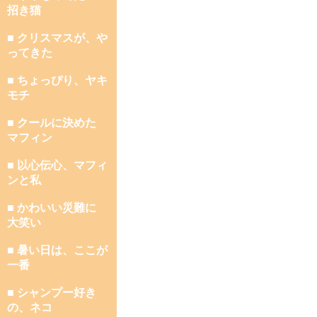
招き猫
■ クリスマスが、や
ってきた
■ ちょっぴり、ヤキ
モチ
■ クールに決めた
マフィン
■ 以心伝心、マフィ
ンと私
■ かわいい災難に
大笑い
■ 暑い日は、ここが
一番
■ シャンプー好き
の、ネコ