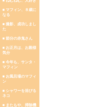
■ ねむねむ、大好き
■ マフィン、８歳に
なる
■ 撮影、成功しまし
た
■ 節分の赤鬼さん
■ お正月は、お殿様
気分
■ 今年も、サンタ・
マフィン
■ お風呂場のマフィ
ン
■ シャワーを浴びる
ネコ
■ またもや、掃除機