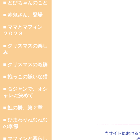
■ とびちゃんのこと
■ 赤鬼さん、登場
■ ママとマフィン
２０２３
■ クリスマスの楽し
み
■ クリスマスの奇跡
■ 抱っこの嫌いな猫
■ Ｇジャンで、オシ
ャレに決めて
■ 虹の橋、第２章
■ ひまわりねむねむ
の季節
■ マフィンと暮らし