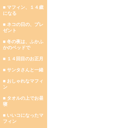
■ マフィン、１４歳
になる
■ ネコの日の、プレ
ゼント
■ 冬の夜は、ふかふ
かのベッドで
■ １４回目のお正月
■ サンタさんと一緒
■ おしゃれなマフィ
ン
■ タオルの上でお昼
寝
■ いいコになったマ
フィン