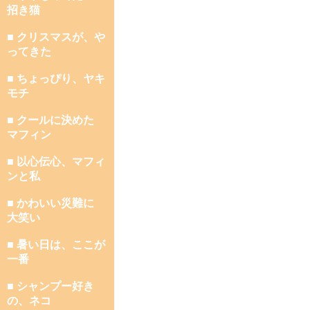
招き猫
■ クリスマスが、や
ってきた
■ ちょっぴり、ヤキ
モチ
■ クールに決めた
マフィン
■ 以心伝心、マフィ
ンと私
■ かわいい災難に
大笑い
■ 暑い日は、ここが
一番
■ シャンプー好き
の、ネコ