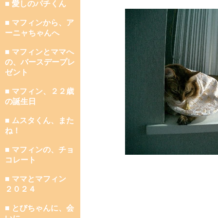
■ 愛しのパチくん
■ マフィンから、ア
ーニャちゃんへ
■ マフィンとママへ
の、バースデープレ
ゼント
■ マフィン、２２歳
の誕生日
■ ムスタくん、また
ね！
■ マフィンの、チョ
コレート
■ ママとマフィン
２０２４
■ とびちゃんに、会