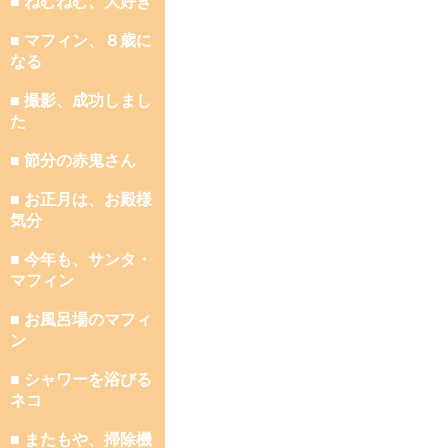
■ ねむねむ、大好き
■ マフィン、８歳に
なる
■ 撮影、成功しまし
た
■ 節分の赤鬼さん
■ お正月は、お殿様
気分
■ 今年も、サンタ・
マフィン
■ お風呂場のマフィ
ン
■ シャワーを浴びる
ネコ
■ またもや、掃除機