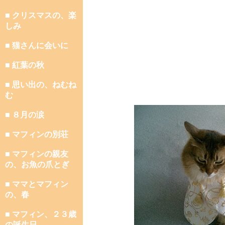
■ クリスマスの、楽
しみ
■ 猫さんに会いに
■ 紅葉の秋
■ 思い出の、ねむね
む
■ ８月の涙
■ マフィンの別荘
■ マフィンの親友
の、お魚の爪とぎ
■ ママとマフィン
の、春
■ マフィン、２３歳
の誕生日