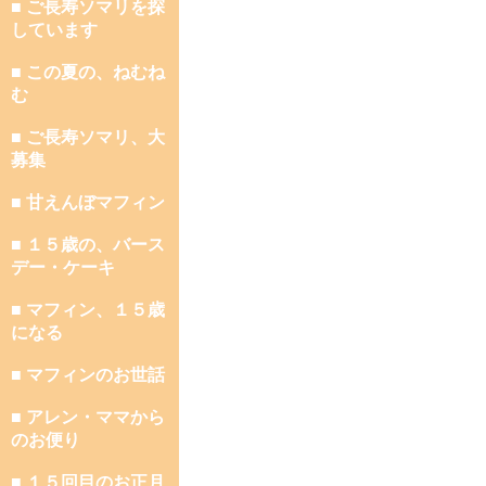
■ ご長寿ソマリを探
しています
■ この夏の、ねむね
む
■ ご長寿ソマリ、大
募集
■ 甘えんぼマフィン
■ １５歳の、バース
デー・ケーキ
■ マフィン、１５歳
になる
■ マフィンのお世話
■ アレン・ママから
のお便り
■ １５回目のお正月