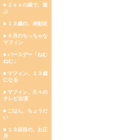
■ Ｚｏｏの袋で、遊
ぶ
■ １３歳の、表彰状
■ ６月のちっちゃな
マフィン
■ バースデー「ねむ
ねむ」
■ マフィン、１３歳
になる
■ マフィン、久々の
テレビ出演
■ ごはん、ちょうだ
い
■ １３回目の、お正
月