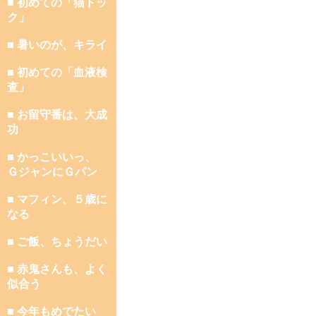
■ 初めての「猫ドッ
ク」
■ 暑いのが、キライ
■ 初めての「血液検
査」
■ お留守番は、大成
功
■ かっこいいっ、
ＧジャンにＧパン
■ マフィン、５歳に
なる
■ ご飯、ちょうだい
■ 赤鬼さんも、よく
似合う
■ 今年もめでたい