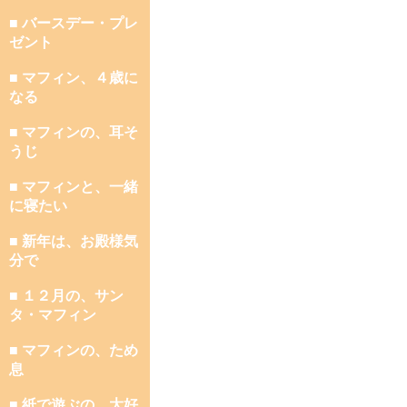
■ バースデー・プレ
ゼント
■ マフィン、４歳に
なる
■ マフィンの、耳そ
うじ
■ マフィンと、一緒
に寝たい
■ 新年は、お殿様気
分で
■ １２月の、サン
タ・マフィン
■ マフィンの、ため
息
■ 紙で遊ぶの、大好