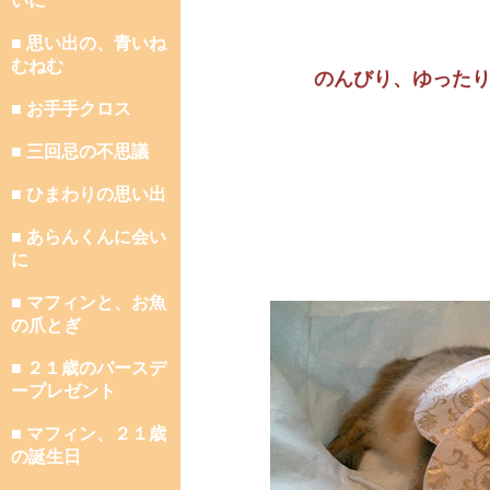
いに
■ 思い出の、青いね
むねむ
のんびり、ゆった
■ お手手クロス
■ 三回忌の不思議
■ ひまわりの思い出
■ あらんくんに会い
に
■ マフィンと、お魚
の爪とぎ
■ ２１歳のバースデ
ープレゼント
■ マフィン、２１歳
の誕生日