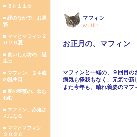
■ ８月１１日
■ 緑のなかで、お昼
寝
■ ママとマフィン２
お正月の、マフィン
０２６夏
■ 食いしん坊の、誕
生日
マフィンと一緒の、９回目の
■ マフィン、２４歳
の誕生日
病気も怪我もなく、元気で新
また今年も、晴れ着姿のマフ
■ 春の薔薇の、ねむ
ねむ
■ マフィン、赤鬼さ
んになる
■ ママとマフィン
２０２６