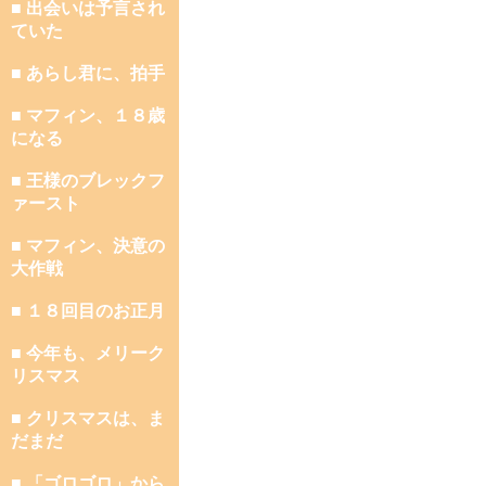
■ 出会いは予言され
ていた
■ あらし君に、拍手
■ マフィン、１８歳
になる
■ 王様のブレックフ
ァースト
■ マフィン、決意の
大作戦
■ １８回目のお正月
■ 今年も、メリーク
リスマス
■ クリスマスは、ま
だまだ
■ 「ゴロゴロ」から