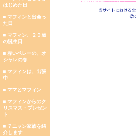
はじめた日
■ マフィンと出会っ
た日
■ マフィン、２０歳
の誕生日
■ 赤いベレーの、オ
シャレの春
■ マフィンは、出張
中
■ ママとマフィン
■ マフィンからのク
リスマス・プレゼン
ト
■ ７ニャン家族を紹
介します