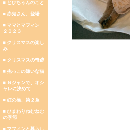
■ とびちゃんのこと
■ 赤鬼さん、登場
■ ママとマフィン
２０２３
■ クリスマスの楽し
み
■ クリスマスの奇跡
■ 抱っこの嫌いな猫
■ Ｇジャンで、オシ
ャレに決めて
■ 虹の橋、第２章
■ ひまわりねむねむ
の季節
■ マフィンと暮らし