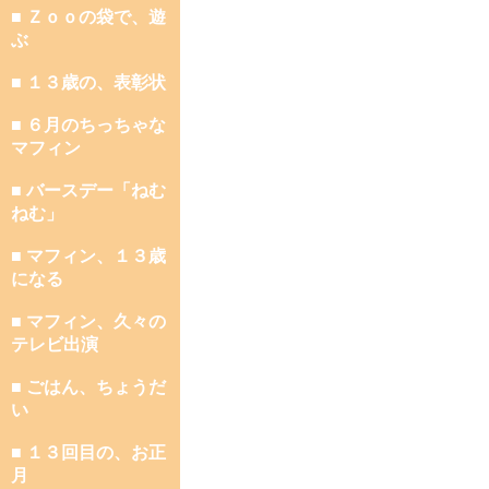
■ Ｚｏｏの袋で、遊
ぶ
■ １３歳の、表彰状
■ ６月のちっちゃな
マフィン
■ バースデー「ねむ
ねむ」
■ マフィン、１３歳
になる
■ マフィン、久々の
テレビ出演
■ ごはん、ちょうだ
い
■ １３回目の、お正
月