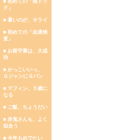
■ 初めての「猫ドッ
ク」
■ 暑いのが、キライ
■ 初めての「血液検
査」
■ お留守番は、大成
功
■ かっこいいっ、
ＧジャンにＧパン
■ マフィン、５歳に
なる
■ ご飯、ちょうだい
■ 赤鬼さんも、よく
似合う
■ 今年もめでたい