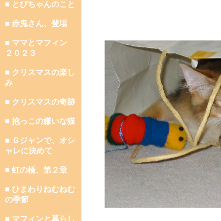
■ とびちゃんのこと
■ 赤鬼さん、登場
■ ママとマフィン
２０２３
■ クリスマスの楽し
み
■ クリスマスの奇跡
■ 抱っこの嫌いな猫
■ Ｇジャンで、オシ
ャレに決めて
■ 虹の橋、第２章
■ ひまわりねむねむ
の季節
■ マフィンと暮らし