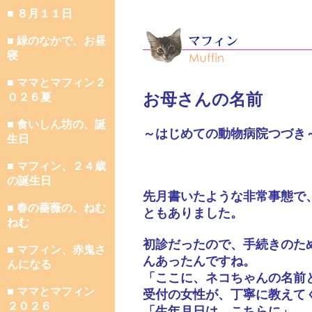
■ ８月１１日
■ 緑のなかで、お昼
寝
■ ママとマフィン２
お母さんの名前
０２６夏
■ 食いしん坊の、誕
～はじめての動物病院つづき
生日
■ マフィン、２４歳
の誕生日
先月書いたような非常事態で
■ 春の薔薇の、ねむ
ともありました。
ねむ
初診だったので、手続きのた
■ マフィン、赤鬼さ
んあったんですね。
んになる
「ここに、ネコちゃんの名前
■ ママとマフィン
受付の女性が、丁寧に教えて
２０２６
「生年月日は、こちらに」