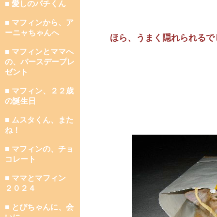
■ 愛しのパチくん
■ マフィンから、ア
ーニャちゃんへ
ほら、うまく隠れられるで
■ マフィンとママへ
の、バースデープレ
ゼント
■ マフィン、２２歳
の誕生日
■ ムスタくん、また
ね！
■ マフィンの、チョ
コレート
■ ママとマフィン
２０２４
■ とびちゃんに、会