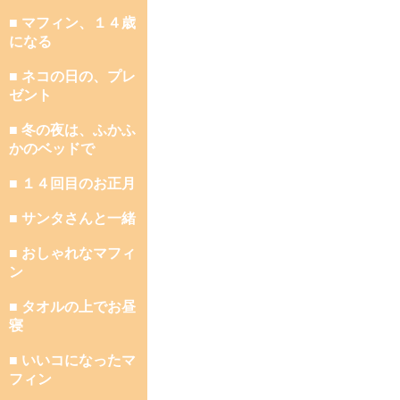
■ マフィン、１４歳
になる
■ ネコの日の、プレ
ゼント
■ 冬の夜は、ふかふ
かのベッドで
■ １４回目のお正月
■ サンタさんと一緒
■ おしゃれなマフィ
ン
■ タオルの上でお昼
寝
■ いいコになったマ
フィン