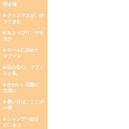
招き猫
■ クリスマスが、や
ってきた
■ ちょっぴり、ヤキ
モチ
■ クールに決めた
マフィン
■ 以心伝心、マフィ
ンと私
■ かわいい災難に
大笑い
■ 暑い日は、ここが
一番
■ シャンプー好き
の、ネコ