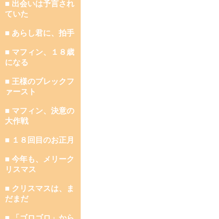
■ 出会いは予言され
ていた
■ あらし君に、拍手
■ マフィン、１８歳
になる
■ 王様のブレックフ
ァースト
■ マフィン、決意の
大作戦
■ １８回目のお正月
■ 今年も、メリーク
リスマス
■ クリスマスは、ま
だまだ
■ 「ゴロゴロ」から