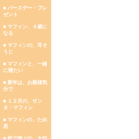
■ バースデー・プレ
ゼント
■ マフィン、４歳に
なる
■ マフィンの、耳そ
うじ
■ マフィンと、一緒
に寝たい
■ 新年は、お殿様気
分で
■ １２月の、サン
タ・マフィン
■ マフィンの、ため
息
■ 紙で遊ぶの、大好