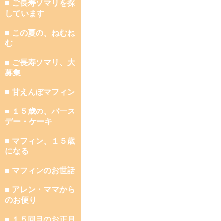
■ ご長寿ソマリを探
しています
■ この夏の、ねむね
む
■ ご長寿ソマリ、大
募集
■ 甘えんぼマフィン
■ １５歳の、バース
デー・ケーキ
■ マフィン、１５歳
になる
■ マフィンのお世話
■ アレン・ママから
のお便り
■ １５回目のお正月