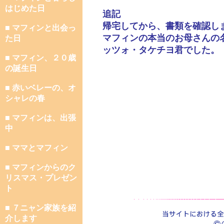
はじめた日
追記
帰宅してから、書類を確認し
■ マフィンと出会っ
マフィンの本当のお母さんの
た日
ッツォ・タケチヨ君でした。
■ マフィン、２０歳
の誕生日
■ 赤いベレーの、オ
シャレの春
■ マフィンは、出張
中
■ ママとマフィン
■ マフィンからのク
リスマス・プレゼン
ト
■ ７ニャン家族を紹
介します