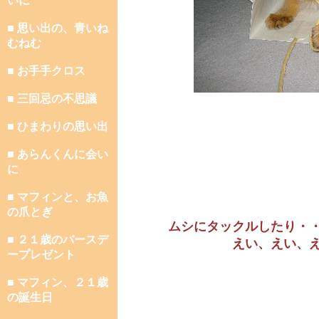
いに
■ 思い出の、青いね
むねむ
■ お手手クロス
■ 三回忌の不思議
■ ひまわりの思い出
■ あらんくんに会い
に
■ マフィンと、お魚
の爪とぎ
ムシにタックルしたり・
■ ２１歳のバースデ
えい、えい、
ープレゼント
■ マフィン、２１歳
の誕生日