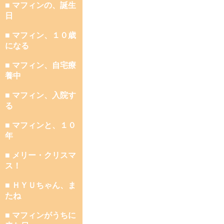
■ マフィンの、誕生
日
■ マフィン、１０歳
になる
■ マフィン、自宅療
養中
■ マフィン、入院す
る
■ マフィンと、１０
年
■ メリー・クリスマ
ス！
■ ＨＹＵちゃん、ま
たね
■ マフィンがうちに