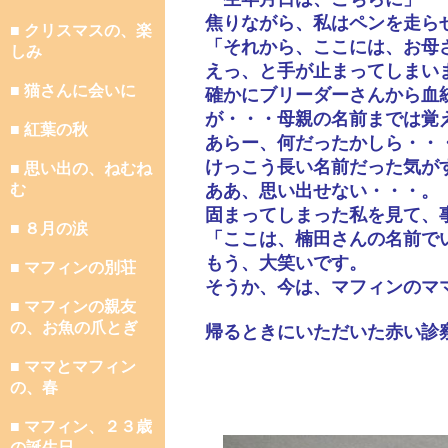
焦りながら、私はペンを走ら
■ クリスマスの、楽
「それから、ここには、お母
しみ
えっ、と手が止まってしまい
■ 猫さんに会いに
確かにブリーダーさんから血
が・・・母親の名前までは覚
■ 紅葉の秋
あらー、何だったかしら・・
けっこう長い名前だった気が
■ 思い出の、ねむね
む
ああ、思い出せない・・・。
固まってしまった私を見て、
■ ８月の涙
「ここは、楠田さんの名前で
もう、大笑いです。
■ マフィンの別荘
そうか、今は、マフィンのマ
■ マフィンの親友
の、お魚の爪とぎ
帰るときにいただいた赤い診
■ ママとマフィン
の、春
■ マフィン、２３歳
の誕生日