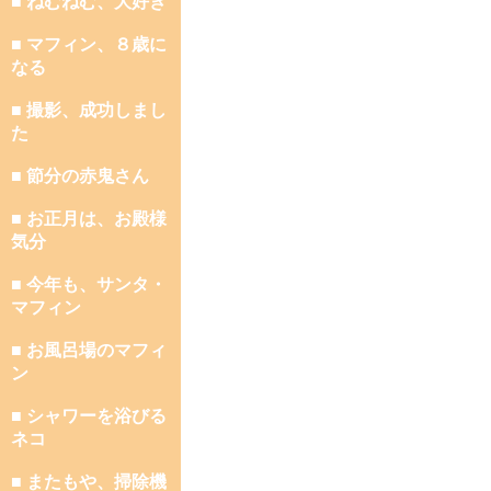
■ ねむねむ、大好き
■ マフィン、８歳に
なる
■ 撮影、成功しまし
た
■ 節分の赤鬼さん
■ お正月は、お殿様
気分
■ 今年も、サンタ・
マフィン
■ お風呂場のマフィ
ン
■ シャワーを浴びる
ネコ
■ またもや、掃除機