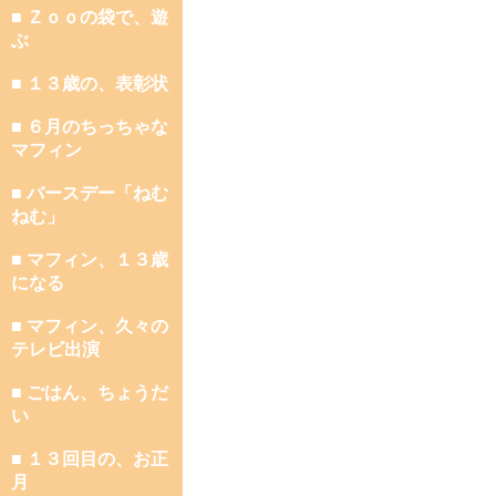
■ Ｚｏｏの袋で、遊
ぶ
■ １３歳の、表彰状
■ ６月のちっちゃな
マフィン
■ バースデー「ねむ
ねむ」
■ マフィン、１３歳
になる
■ マフィン、久々の
テレビ出演
■ ごはん、ちょうだ
い
■ １３回目の、お正
月