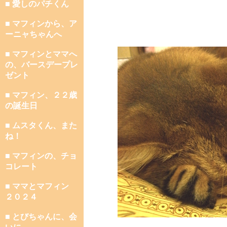
■ 愛しのパチくん
■ マフィンから、ア
ーニャちゃんへ
■ マフィンとママへ
の、バースデープレ
ゼント
■ マフィン、２２歳
の誕生日
■ ムスタくん、また
ね！
■ マフィンの、チョ
コレート
■ ママとマフィン
２０２４
■ とびちゃんに、会