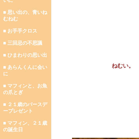
いに
■ 思い出の、青いね
むねむ
■ お手手クロス
■ 三回忌の不思議
■ ひまわりの思い出
ねむい。
■ あらんくんに会い
に
■ マフィンと、お魚
の爪とぎ
■ ２１歳のバースデ
ープレゼント
■ マフィン、２１歳
の誕生日