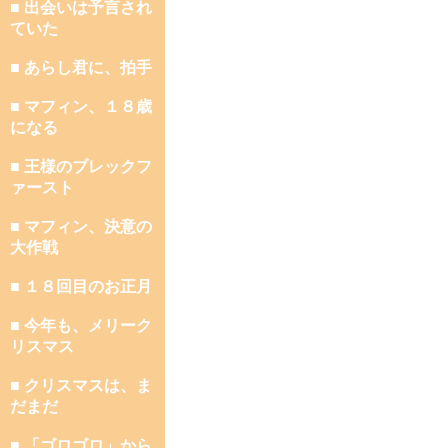
■ 出会いは予言され
ていた
■ あらし君に、拍手
■ マフィン、１８歳
になる
■ 王様のブレックフ
ァースト
■ マフィン、決意の
大作戦
■ １８回目のお正月
■ 今年も、メリーク
リスマス
■ クリスマスは、ま
だまだ
■ 「ゴロゴロ」から