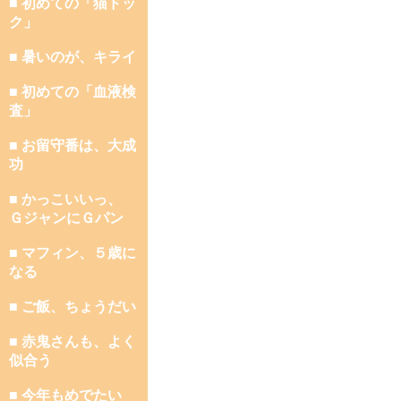
■ 初めての「猫ドッ
ク」
■ 暑いのが、キライ
■ 初めての「血液検
査」
■ お留守番は、大成
功
■ かっこいいっ、
ＧジャンにＧパン
■ マフィン、５歳に
なる
■ ご飯、ちょうだい
■ 赤鬼さんも、よく
似合う
■ 今年もめでたい