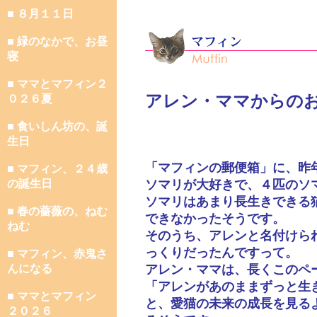
■ ８月１１日
■ 緑のなかで、お昼
寝
■ ママとマフィン２
アレン・ママからの
０２６夏
■ 食いしん坊の、誕
生日
「マフィンの郵便箱」に、昨
■ マフィン、２４歳
の誕生日
ソマリが大好きで、４匹のソ
ソマリはあまり長生きできる
■ 春の薔薇の、ねむ
できなかったそうです。
ねむ
そのうち、アレンと名付けら
っくりだったんですって。
■ マフィン、赤鬼さ
んになる
アレン・ママは、長くこのペ
「アレンがあのままずっと生
■ ママとマフィン
と、愛猫の未来の成長を見る
２０２６