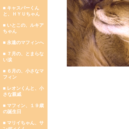
■ キャスパーくん
と、ＨＹＵちゃん
■ いとこの、ルキア
ちゃん
■ 永遠のマフィンへ
■ ７月の、とまらな
い涙
■ ６月の、小さなマ
フィン
■ レオンくんと、小
さな親戚
■ マフィン、１９歳
の誕生日
■ マリイちゃん、サ
ンディくん