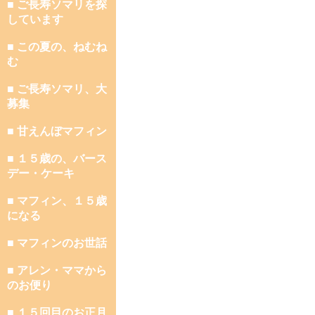
■ ご長寿ソマリを探
しています
■ この夏の、ねむね
む
■ ご長寿ソマリ、大
募集
■ 甘えんぼマフィン
■ １５歳の、バース
デー・ケーキ
■ マフィン、１５歳
になる
■ マフィンのお世話
■ アレン・ママから
のお便り
■ １５回目のお正月