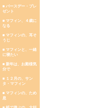
■ バースデー・プレ
ゼント
■ マフィン、４歳に
なる
■ マフィンの、耳そ
うじ
■ マフィンと、一緒
に寝たい
■ 新年は、お殿様気
分で
■ １２月の、サン
タ・マフィン
■ マフィンの、ため
息
■ 紙で遊ぶの、大好