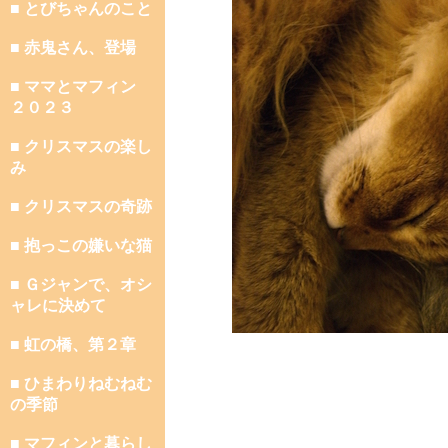
■ とびちゃんのこと
■ 赤鬼さん、登場
■ ママとマフィン
２０２３
■ クリスマスの楽し
み
■ クリスマスの奇跡
■ 抱っこの嫌いな猫
■ Ｇジャンで、オシ
ャレに決めて
■ 虹の橋、第２章
■ ひまわりねむねむ
の季節
■ マフィンと暮らし