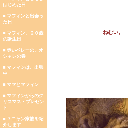
はじめた日
■ マフィンと出会っ
た日
ねむい。
■ マフィン、２０歳
の誕生日
■ 赤いベレーの、オ
シャレの春
■ マフィンは、出張
中
■ ママとマフィン
■ マフィンからのク
リスマス・プレゼン
ト
■ ７ニャン家族を紹
介します