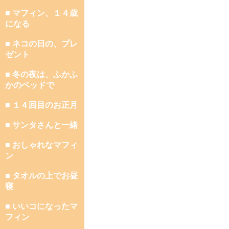
■ マフィン、１４歳
になる
■ ネコの日の、プレ
ゼント
■ 冬の夜は、ふかふ
かのベッドで
■ １４回目のお正月
■ サンタさんと一緒
■ おしゃれなマフィ
ン
■ タオルの上でお昼
寝
■ いいコになったマ
フィン