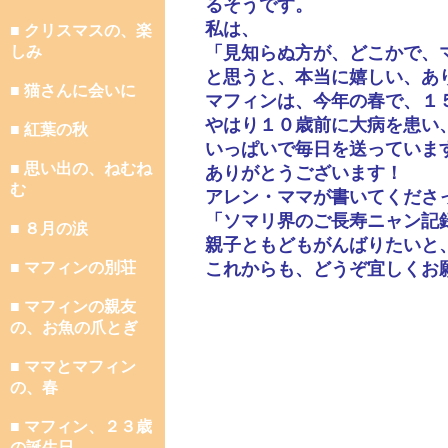
るそうです。
私は、
■ クリスマスの、楽
しみ
「見知らぬ方が、どこかで、
と思うと、本当に嬉しい、あ
■ 猫さんに会いに
マフィンは、今年の春で、１
やはり１０歳前に大病を患い
■ 紅葉の秋
いっぱいで毎日を送っていま
■ 思い出の、ねむね
ありがとうございます！
む
アレン・ママが書いてくださ
「ソマリ界のご長寿ニャン記
■ ８月の涙
親子ともどもがんばりたいと
■ マフィンの別荘
これからも、どうぞ宜しくお
■ マフィンの親友
の、お魚の爪とぎ
■ ママとマフィン
の、春
■ マフィン、２３歳
の誕生日