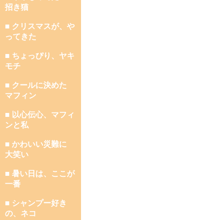
招き猫
■ クリスマスが、や
ってきた
■ ちょっぴり、ヤキ
モチ
■ クールに決めた
マフィン
■ 以心伝心、マフィ
ンと私
■ かわいい災難に
大笑い
■ 暑い日は、ここが
一番
■ シャンプー好き
の、ネコ