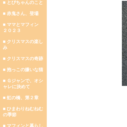
■ とびちゃんのこと
■ 赤鬼さん、登場
■ ママとマフィン
２０２３
■ クリスマスの楽し
み
■ クリスマスの奇跡
■ 抱っこの嫌いな猫
■ Ｇジャンで、オシ
ャレに決めて
■ 虹の橋、第２章
■ ひまわりねむねむ
の季節
■ マフィンと暮らし