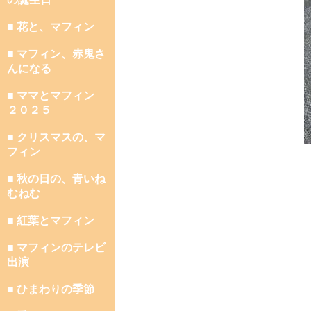
■ 花と、マフィン
■ マフィン、赤鬼さ
んになる
■ ママとマフィン
２０２５
■ クリスマスの、マ
フィン
■ 秋の日の、青いね
むねむ
■ 紅葉とマフィン
■ マフィンのテレビ
出演
■ ひまわりの季節