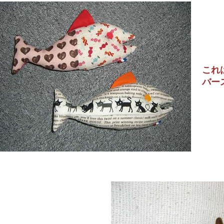
これ
バー