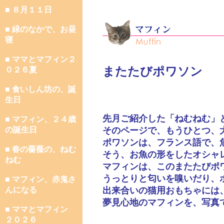
■ ８月１１日
■ 緑のなかで、お昼
寝
■ ママとマフィン２
またたびポワソン
０２６夏
■ 食いしん坊の、誕
生日
先月ご紹介した「ねむねむ」
■ マフィン、２４歳
の誕生日
そのページで、もうひとつ、
ポワソンは、フランス語で、
■ 春の薔薇の、ねむ
そう、お魚の形をしたオシャ
ねむ
マフィンは、このまたたびポ
うっとりと匂いを嗅いだり、
■ マフィン、赤鬼さ
んになる
出来合いの猫用おもちゃには
夢見心地のマフィンを、写真
■ ママとマフィン
２０２６