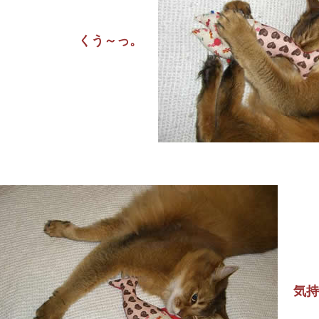
くう～っ。
気持