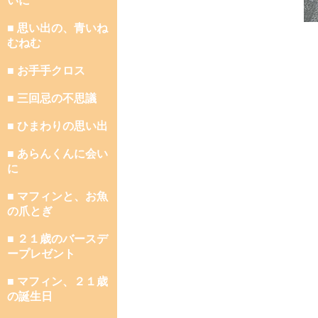
いに
■ 思い出の、青いね
むねむ
■ お手手クロス
■ 三回忌の不思議
■ ひまわりの思い出
■ あらんくんに会い
に
■ マフィンと、お魚
の爪とぎ
■ ２１歳のバースデ
ープレゼント
■ マフィン、２１歳
の誕生日