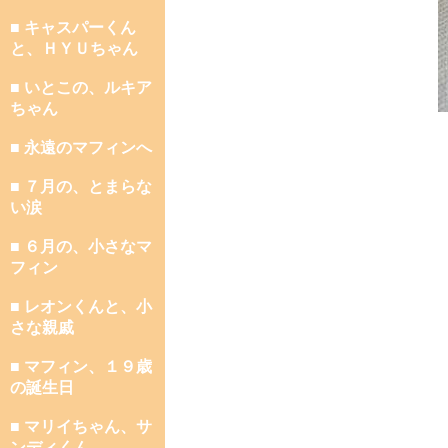
■ キャスパーくん
と、ＨＹＵちゃん
■ いとこの、ルキア
ちゃん
■ 永遠のマフィンへ
■ ７月の、とまらな
い涙
■ ６月の、小さなマ
フィン
■ レオンくんと、小
さな親戚
■ マフィン、１９歳
の誕生日
■ マリイちゃん、サ
ンディくん