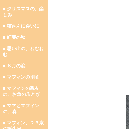
■ クリスマスの、楽
しみ
■ 猫さんに会いに
■ 紅葉の秋
■ 思い出の、ねむね
む
■ ８月の涙
■ マフィンの別荘
■ マフィンの親友
の、お魚の爪とぎ
■ ママとマフィン
の、春
■ マフィン、２３歳
の誕生日