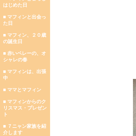
はじめた日
■ マフィンと出会っ
た日
■ マフィン、２０歳
の誕生日
■ 赤いベレーの、オ
シャレの春
■ マフィンは、出張
中
■ ママとマフィン
■ マフィンからのク
リスマス・プレゼン
ト
■ ７ニャン家族を紹
介します