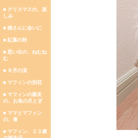
■ クリスマスの、楽
しみ
■ 猫さんに会いに
■ 紅葉の秋
■ 思い出の、ねむね
む
■ ８月の涙
■ マフィンの別荘
■ マフィンの親友
の、お魚の爪とぎ
■ ママとマフィン
の、春
■ マフィン、２３歳
の誕生日