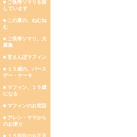
■ ご長寿ソマリを探
しています
■ この夏の、ねむね
む
■ ご長寿ソマリ、大
募集
■ 甘えんぼマフィン
■ １５歳の、バース
デー・ケーキ
■ マフィン、１５歳
になる
■ マフィンのお世話
■ アレン・ママから
のお便り
■ １５回目のお正月