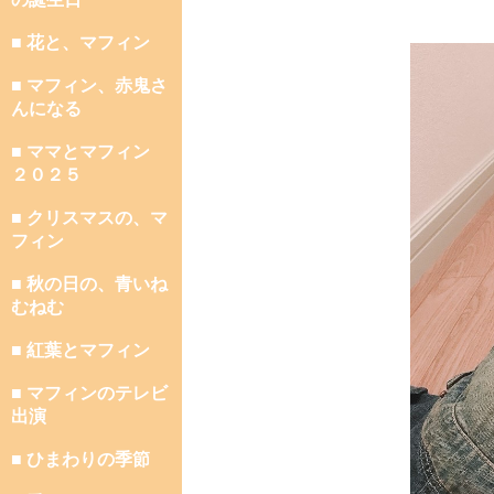
■ 花と、マフィン
■ マフィン、赤鬼さ
んになる
■ ママとマフィン
２０２５
■ クリスマスの、マ
フィン
■ 秋の日の、青いね
むねむ
■ 紅葉とマフィン
■ マフィンのテレビ
出演
■ ひまわりの季節