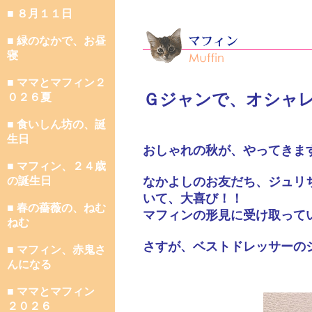
■ ８月１１日
■ 緑のなかで、お昼
寝
■ ママとマフィン２
Ｇジャンで、オシャ
０２６夏
■ 食いしん坊の、誕
生日
おしゃれの秋が、やってきま
■ マフィン、２４歳
の誕生日
なかよしのお友だち、ジュリ
いて、大喜び！！
■ 春の薔薇の、ねむ
マフィンの形見に受け取って
ねむ
さすが、ベストドレッサーの
■ マフィン、赤鬼さ
んになる
■ ママとマフィン
２０２６