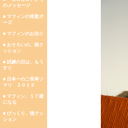
のメッセージ
■ マフィンの得意ポ
ーズ
■ マフィンのお泊り
■ おそろいの、猫ク
ッション
■ 試練の日は、もう
すぐ
■ 日本一のご長寿ソ
マリ ２０１９
■ マフィン、１７歳
になる
■ びっくり、猫クッ
ション