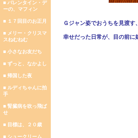
■ バレンタイン・デ
ーの、マフィン
■ １７回目のお正月
Ｇジャン姿でおうちを見渡す
■ メリー・クリスマ
幸せだった日常が、目の前に
スねむねむ
■ 小さなお友だち
■ ずっと、なかよし
■ 帰国した夜
■ ルディちゃんに拍
手
■ 腎臓病を吹っ飛ば
せ
■ 目標は、２０歳
■ シュークリーム