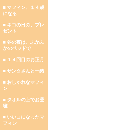
■ マフィン、１４歳
になる
■ ネコの日の、プレ
ゼント
■ 冬の夜は、ふかふ
かのベッドで
■ １４回目のお正月
■ サンタさんと一緒
■ おしゃれなマフィ
ン
■ タオルの上でお昼
寝
■ いいコになったマ
フィン