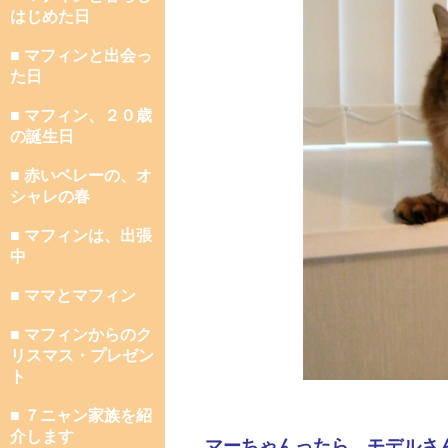
はじめた日
■ マフィンと出会っ
た日
■ マフィン、２０歳
の誕生日
■ 赤いベレーの、オ
シャレの春
■ マフィンは、出張
中
■ ママとマフィン
■ マフィンからのク
リスマス・プレゼン
ト
■ ７ニャン家族を紹
介します
マーちゃんったら、モデルさ