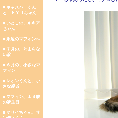
■ キャスパーくん
と、ＨＹＵちゃん
■ いとこの、ルキア
ちゃん
■ 永遠のマフィンへ
■ ７月の、とまらな
い涙
■ ６月の、小さなマ
フィン
■ レオンくんと、小
さな親戚
■ マフィン、１９歳
の誕生日
■ マリイちゃん、サ
ンディくん