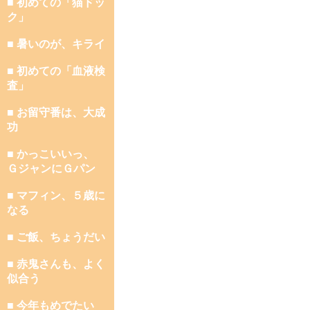
■ 初めての「猫ドッ
ク」
■ 暑いのが、キライ
■ 初めての「血液検
査」
■ お留守番は、大成
功
■ かっこいいっ、
ＧジャンにＧパン
■ マフィン、５歳に
なる
■ ご飯、ちょうだい
■ 赤鬼さんも、よく
似合う
■ 今年もめでたい