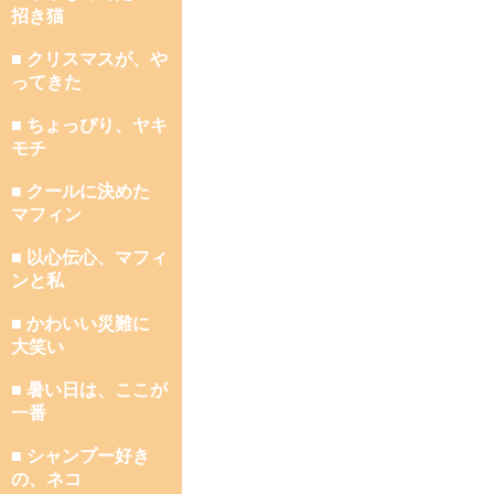
招き猫
■ クリスマスが、や
ってきた
■ ちょっぴり、ヤキ
モチ
■ クールに決めた
マフィン
■ 以心伝心、マフィ
ンと私
■ かわいい災難に
大笑い
■ 暑い日は、ここが
一番
■ シャンプー好き
の、ネコ