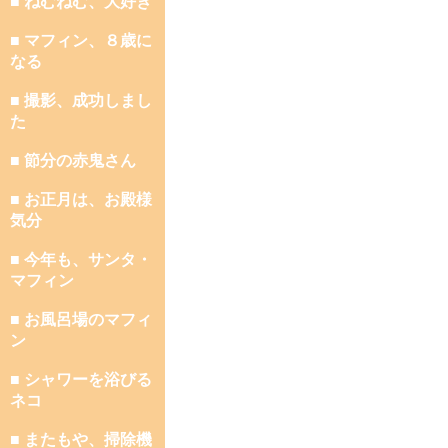
■ ねむねむ、大好き
■ マフィン、８歳に
なる
■ 撮影、成功しまし
た
■ 節分の赤鬼さん
■ お正月は、お殿様
気分
■ 今年も、サンタ・
マフィン
■ お風呂場のマフィ
ン
■ シャワーを浴びる
ネコ
■ またもや、掃除機