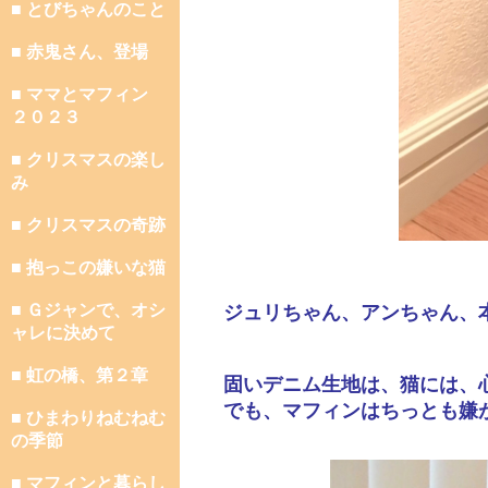
■ とびちゃんのこと
■ 赤鬼さん、登場
■ ママとマフィン
２０２３
■ クリスマスの楽し
み
■ クリスマスの奇跡
■ 抱っこの嫌いな猫
■ Ｇジャンで、オシ
ジュリちゃん、アンちゃん、
ャレに決めて
■ 虹の橋、第２章
固いデニム生地は、猫には、
でも、マフィンはちっとも嫌
■ ひまわりねむねむ
の季節
■ マフィンと暮らし