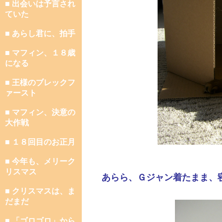
■ 出会いは予言され
ていた
■ あらし君に、拍手
■ マフィン、１８歳
になる
■ 王様のブレックフ
ァースト
■ マフィン、決意の
大作戦
■ １８回目のお正月
■ 今年も、メリーク
リスマス
あらら、Ｇジャン着たまま、
■ クリスマスは、ま
だまだ
■ 「ゴロゴロ」から