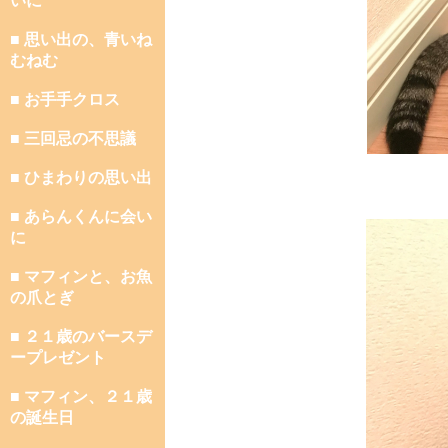
いに
■ 思い出の、青いね
むねむ
■ お手手クロス
■ 三回忌の不思議
■ ひまわりの思い出
■ あらんくんに会い
に
■ マフィンと、お魚
の爪とぎ
■ ２１歳のバースデ
ープレゼント
■ マフィン、２１歳
の誕生日