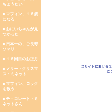
ちょうだい
■ マフィン、１６歳
になる
■ おにいちゃんが見
つかった
■ 日本一の、ご長寿
ソマリ
■ １６回目のお正月
■ メリー・クリスマ
ス・ミネット
■ マフィン、ロック
を歌う
■ チョコレート・ミ
ネットさん