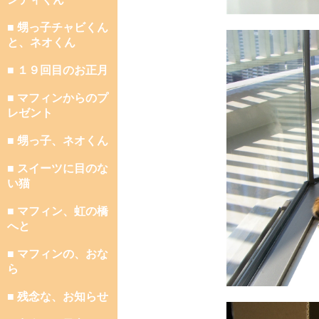
■ 甥っ子チャビくん
と、ネオくん
■ １９回目のお正月
■ マフィンからのプ
レゼント
■ 甥っ子、ネオくん
■ スイーツに目のな
い猫
■ マフィン、虹の橋
へと
■ マフィンの、おな
ら
■ 残念な、お知らせ