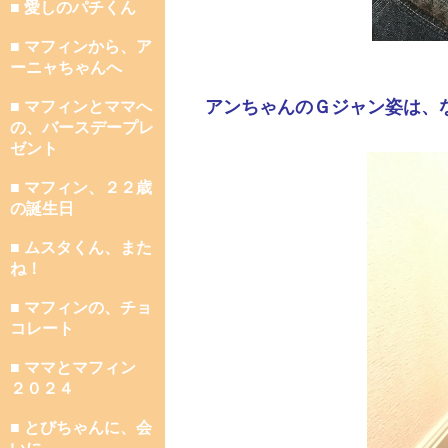
■ 愛しのパチくん
■ マフィンから、ア
ーニャちゃんへ
アンちゃんのＧジャン姿は、
■ マフィンとママへ
の、バースデープレ
ゼント
■ マフィン、２２歳
の誕生日
■ ムスタくん、また
ね！
■ マフィンの、チョ
コレート
■ ママとマフィン
２０２４
■ とびちゃんに、会