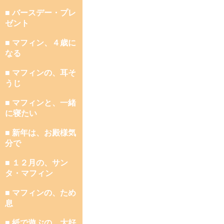
■ バースデー・プレ
ゼント
■ マフィン、４歳に
なる
■ マフィンの、耳そ
うじ
■ マフィンと、一緒
に寝たい
■ 新年は、お殿様気
分で
■ １２月の、サン
タ・マフィン
■ マフィンの、ため
息
■ 紙で遊ぶの、大好