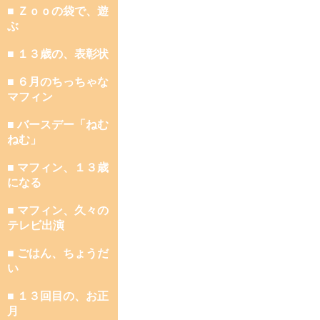
■ Ｚｏｏの袋で、遊
ぶ
■ １３歳の、表彰状
■ ６月のちっちゃな
マフィン
■ バースデー「ねむ
ねむ」
■ マフィン、１３歳
になる
■ マフィン、久々の
テレビ出演
■ ごはん、ちょうだ
い
■ １３回目の、お正
月