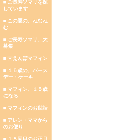
■ ご長寿ソマリを探
しています
■ この夏の、ねむね
む
■ ご長寿ソマリ、大
募集
■ 甘えんぼマフィン
■ １５歳の、バース
デー・ケーキ
■ マフィン、１５歳
になる
■ マフィンのお世話
■ アレン・ママから
のお便り
■ １５回目のお正月