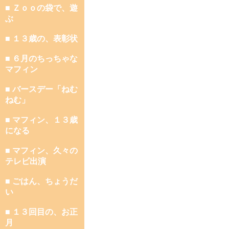
■ Ｚｏｏの袋で、遊
ぶ
■ １３歳の、表彰状
■ ６月のちっちゃな
マフィン
■ バースデー「ねむ
ねむ」
■ マフィン、１３歳
になる
■ マフィン、久々の
テレビ出演
■ ごはん、ちょうだ
い
■ １３回目の、お正
月