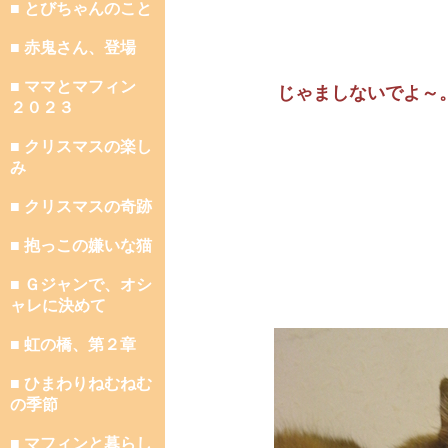
■ とびちゃんのこと
■ 赤鬼さん、登場
■ ママとマフィン
じゃましないでよ～
２０２３
■ クリスマスの楽し
み
■ クリスマスの奇跡
■ 抱っこの嫌いな猫
■ Ｇジャンで、オシ
ャレに決めて
■ 虹の橋、第２章
■ ひまわりねむねむ
の季節
■ マフィンと暮らし