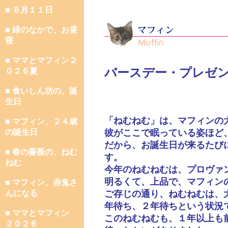
■ ８月１１日
■ 緑のなかで、お昼
寝
■ ママとマフィン２
バースデー・プレゼ
０２６夏
■ 食いしん坊の、誕
生日
「ねむねむ」は、マフィンの
■ マフィン、２４歳
の誕生日
彼がここで眠っている姿ほど
だから、お誕生日が来るたび
■ 春の薔薇の、ねむ
す。
ねむ
今年のねむねむは、プロヴァ
明るくて、上品で、マフィン
■ マフィン、赤鬼さ
んになる
ご存じの通り、ねむねむは、
年待ち、２年待ちという状況
■ ママとマフィン
このねむねむも、１年以上も
２０２６