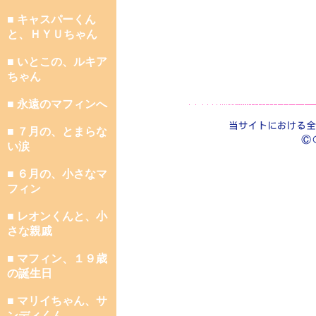
■ キャスパーくん
と、ＨＹＵちゃん
■ いとこの、ルキア
ちゃん
■ 永遠のマフィンへ
■ ７月の、とまらな
い涙
■ ６月の、小さなマ
フィン
■ レオンくんと、小
さな親戚
■ マフィン、１９歳
の誕生日
■ マリイちゃん、サ
ンディくん