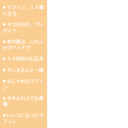
■ マフィン、１４歳
になる
■ ネコの日の、プレ
ゼント
■ 冬の夜は、ふかふ
かのベッドで
■ １４回目のお正月
■ サンタさんと一緒
■ おしゃれなマフィ
ン
■ タオルの上でお昼
寝
■ いいコになったマ
フィン