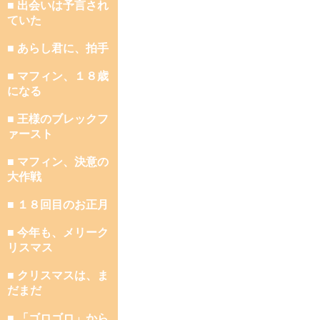
■ 出会いは予言され
ていた
■ あらし君に、拍手
■ マフィン、１８歳
になる
■ 王様のブレックフ
ァースト
■ マフィン、決意の
大作戦
■ １８回目のお正月
■ 今年も、メリーク
リスマス
■ クリスマスは、ま
だまだ
■ 「ゴロゴロ」から