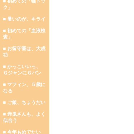
■ 初めての「猫ドッ
ク」
■ 暑いのが、キライ
■ 初めての「血液検
査」
■ お留守番は、大成
功
■ かっこいいっ、
ＧジャンにＧパン
■ マフィン、５歳に
なる
■ ご飯、ちょうだい
■ 赤鬼さんも、よく
似合う
■ 今年もめでたい