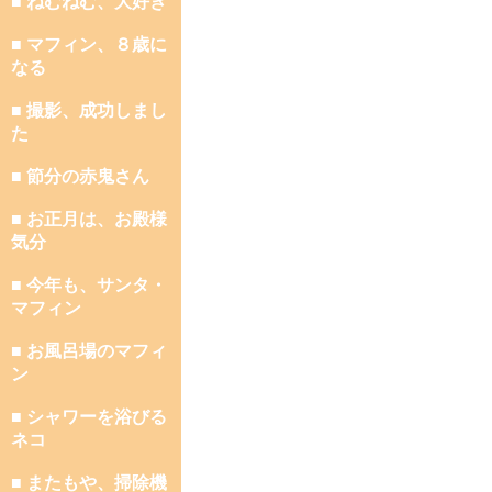
■ ねむねむ、大好き
■ マフィン、８歳に
なる
■ 撮影、成功しまし
た
■ 節分の赤鬼さん
■ お正月は、お殿様
気分
■ 今年も、サンタ・
マフィン
■ お風呂場のマフィ
ン
■ シャワーを浴びる
ネコ
■ またもや、掃除機