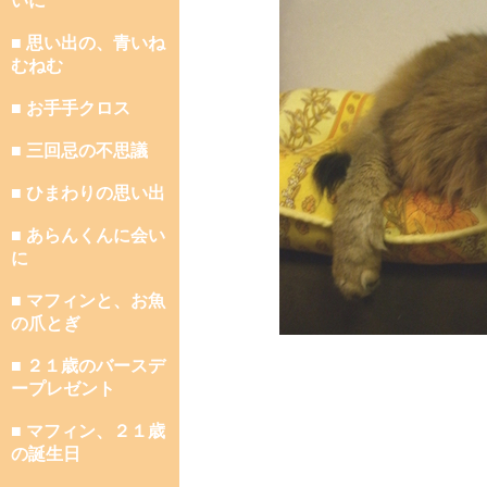
いに
■ 思い出の、青いね
むねむ
■ お手手クロス
■ 三回忌の不思議
■ ひまわりの思い出
■ あらんくんに会い
に
■ マフィンと、お魚
の爪とぎ
■ ２１歳のバースデ
ープレゼント
■ マフィン、２１歳
の誕生日