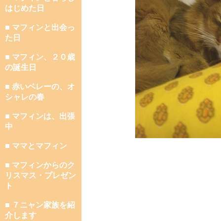
はじめた日
■ マフィンと出会っ
た日
■ マフィン、２０歳
の誕生日
■ 赤いベレーの、オ
シャレの春
■ マフィンは、出張
中
■ ママとマフィン
■ マフィンからのク
リスマス・プレゼン
ト
■ ７ニャン家族を紹
介します