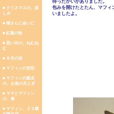
待ったかいがありました。
包みを開けたとたん、マフィ
■ クリスマスの、楽
しみ
いましたよ。
■ 猫さんに会いに
■ 紅葉の秋
■ 思い出の、ねむね
む
■ ８月の涙
■ マフィンの別荘
■ マフィンの親友
の、お魚の爪とぎ
■ ママとマフィン
の、春
■ マフィン、２３歳
の誕生日