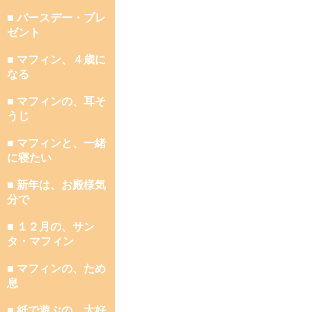
■ バースデー・プレ
ゼント
■ マフィン、４歳に
なる
■ マフィンの、耳そ
うじ
■ マフィンと、一緒
に寝たい
■ 新年は、お殿様気
分で
■ １２月の、サン
タ・マフィン
■ マフィンの、ため
息
■ 紙で遊ぶの、大好