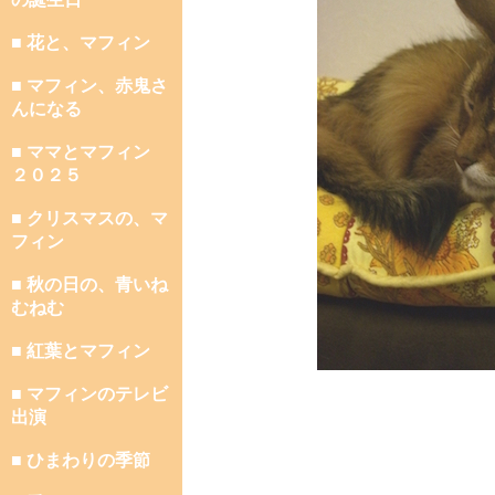
■ 花と、マフィン
■ マフィン、赤鬼さ
んになる
■ ママとマフィン
２０２５
■ クリスマスの、マ
フィン
■ 秋の日の、青いね
むねむ
■ 紅葉とマフィン
■ マフィンのテレビ
出演
■ ひまわりの季節