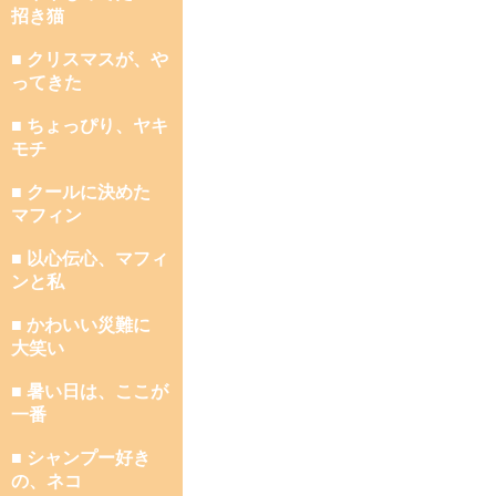
招き猫
■ クリスマスが、や
ってきた
■ ちょっぴり、ヤキ
モチ
■ クールに決めた
マフィン
■ 以心伝心、マフィ
ンと私
■ かわいい災難に
大笑い
■ 暑い日は、ここが
一番
■ シャンプー好き
の、ネコ