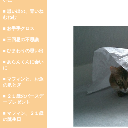
いに
■ 思い出の、青いね
むねむ
■ お手手クロス
■ 三回忌の不思議
■ ひまわりの思い出
■ あらんくんに会い
に
■ マフィンと、お魚
の爪とぎ
■ ２１歳のバースデ
ープレゼント
■ マフィン、２１歳
の誕生日