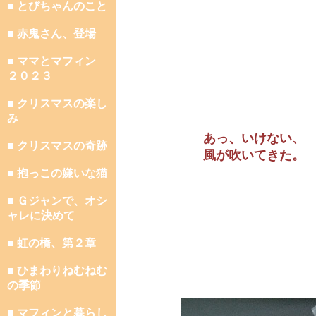
■ とびちゃんのこと
■ 赤鬼さん、登場
■ ママとマフィン
２０２３
■ クリスマスの楽し
み
あっ、いけない、
■ クリスマスの奇跡
風が吹いてきた。
■ 抱っこの嫌いな猫
■ Ｇジャンで、オシ
ャレに決めて
■ 虹の橋、第２章
■ ひまわりねむねむ
の季節
■ マフィンと暮らし