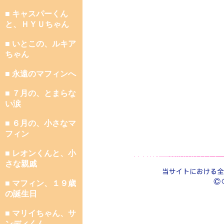
■ キャスパーくん
と、ＨＹＵちゃん
■ いとこの、ルキア
ちゃん
■ 永遠のマフィンへ
■ ７月の、とまらな
い涙
■ ６月の、小さなマ
フィン
■ レオンくんと、小
さな親戚
■ マフィン、１９歳
の誕生日
■ マリイちゃん、サ
ンディくん