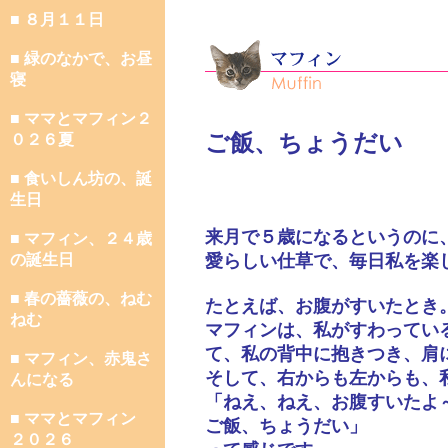
■ ８月１１日
■ 緑のなかで、お昼
寝
■ ママとマフィン２
ご飯、ちょうだい
０２６夏
■ 食いしん坊の、誕
生日
来月で５歳になるというのに
■ マフィン、２４歳
の誕生日
愛らしい仕草で、毎日私を楽
■ 春の薔薇の、ねむ
たとえば、お腹がすいたとき
ねむ
マフィンは、私がすわってい
て、私の背中に抱きつき、肩
■ マフィン、赤鬼さ
そして、右からも左からも、
んになる
「ねえ、ねえ、お腹すいたよ
■ ママとマフィン
ご飯、ちょうだい」
２０２６