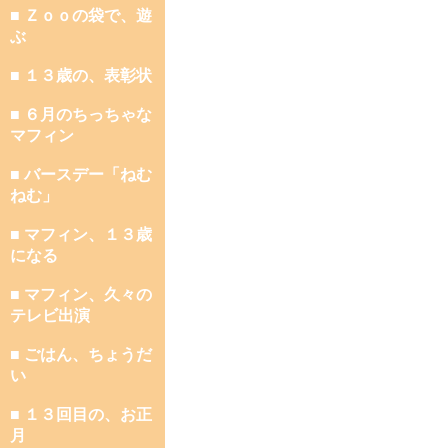
■ Ｚｏｏの袋で、遊
ぶ
■ １３歳の、表彰状
■ ６月のちっちゃな
マフィン
■ バースデー「ねむ
ねむ」
■ マフィン、１３歳
になる
■ マフィン、久々の
テレビ出演
■ ごはん、ちょうだ
い
■ １３回目の、お正
月