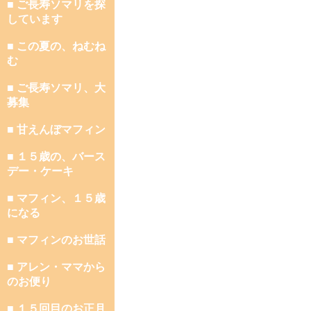
■ ご長寿ソマリを探
しています
■ この夏の、ねむね
む
■ ご長寿ソマリ、大
募集
■ 甘えんぼマフィン
■ １５歳の、バース
デー・ケーキ
■ マフィン、１５歳
になる
■ マフィンのお世話
■ アレン・ママから
のお便り
■ １５回目のお正月