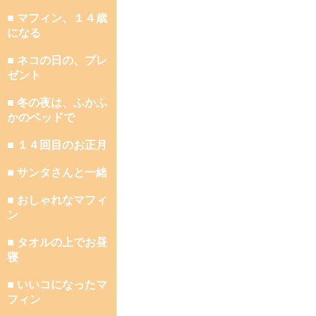
■ マフィン、１４歳
になる
■ ネコの日の、プレ
ゼント
■ 冬の夜は、ふかふ
かのベッドで
■ １４回目のお正月
■ サンタさんと一緒
■ おしゃれなマフィ
ン
■ タオルの上でお昼
寝
■ いいコになったマ
フィン