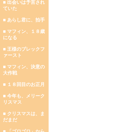
■ 出会いは予言され
ていた
■ あらし君に、拍手
■ マフィン、１８歳
になる
■ 王様のブレックフ
ァースト
■ マフィン、決意の
大作戦
■ １８回目のお正月
■ 今年も、メリーク
リスマス
■ クリスマスは、ま
だまだ
■ 「ゴロゴロ」から