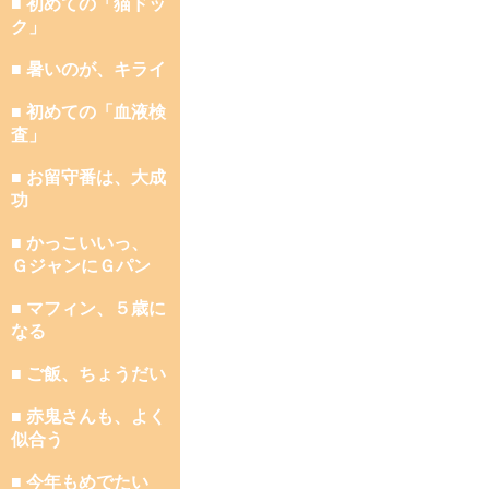
■ 初めての「猫ドッ
ク」
■ 暑いのが、キライ
■ 初めての「血液検
査」
■ お留守番は、大成
功
■ かっこいいっ、
ＧジャンにＧパン
■ マフィン、５歳に
なる
■ ご飯、ちょうだい
■ 赤鬼さんも、よく
似合う
■ 今年もめでたい