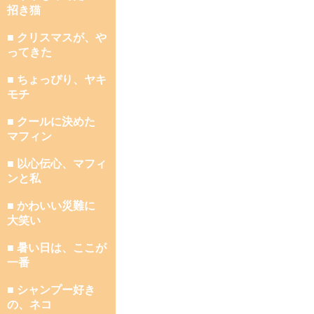
招き猫
■ クリスマスが、や
ってきた
■ ちょっぴり、ヤキ
モチ
■ クールに決めた
マフィン
■ 以心伝心、マフィ
ンと私
■ かわいい災難に
大笑い
■ 暑い日は、ここが
一番
■ シャンプー好き
の、ネコ