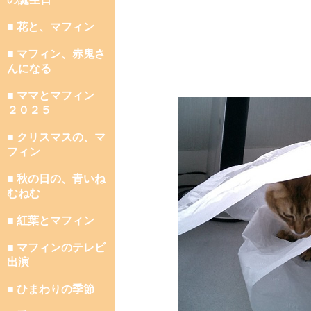
■ 花と、マフィン
■ マフィン、赤鬼さ
んになる
■ ママとマフィン
２０２５
■ クリスマスの、マ
フィン
■ 秋の日の、青いね
むねむ
■ 紅葉とマフィン
■ マフィンのテレビ
出演
■ ひまわりの季節