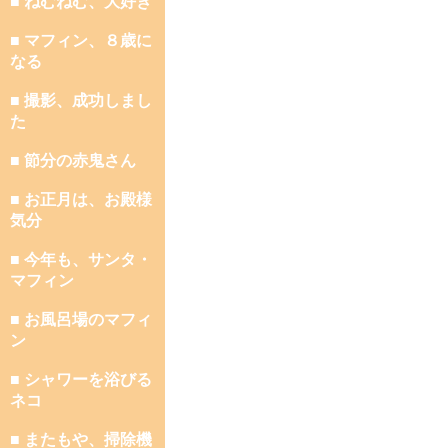
■ ねむねむ、大好き
■ マフィン、８歳に
なる
■ 撮影、成功しまし
た
■ 節分の赤鬼さん
■ お正月は、お殿様
気分
■ 今年も、サンタ・
マフィン
■ お風呂場のマフィ
ン
■ シャワーを浴びる
ネコ
■ またもや、掃除機