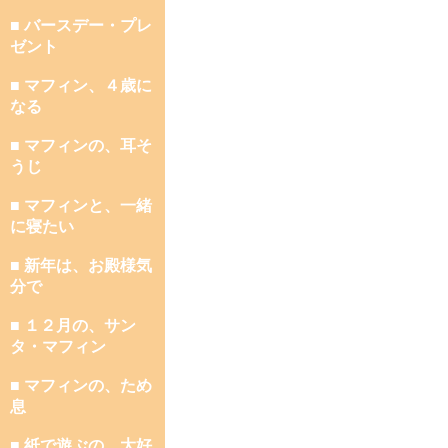
■ バースデー・プレ
ゼント
■ マフィン、４歳に
なる
■ マフィンの、耳そ
うじ
■ マフィンと、一緒
に寝たい
■ 新年は、お殿様気
分で
■ １２月の、サン
タ・マフィン
■ マフィンの、ため
息
■ 紙で遊ぶの、大好