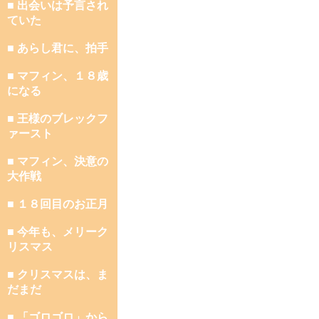
■ 出会いは予言され
ていた
■ あらし君に、拍手
■ マフィン、１８歳
になる
■ 王様のブレックフ
ァースト
■ マフィン、決意の
大作戦
■ １８回目のお正月
■ 今年も、メリーク
リスマス
■ クリスマスは、ま
だまだ
■ 「ゴロゴロ」から