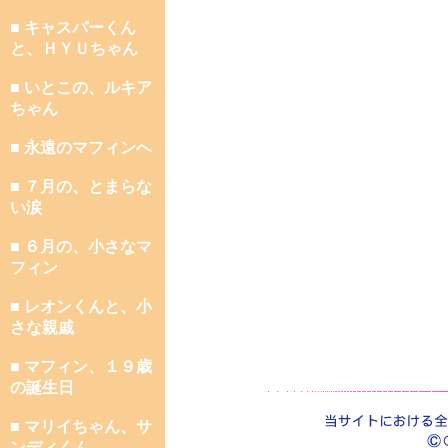
■ キャスパーくん
と、ＨＹＵちゃん
■ いとこの、ルキア
ちゃん
■ 永遠のマフィンへ
■ ７月の、とまらな
い涙
■ ６月の、小さなマ
フィン
■ レオンくんと、小
さな親戚
■ マフィン、１９歳
の誕生日
■ マリイちゃん、サ
ンディくん