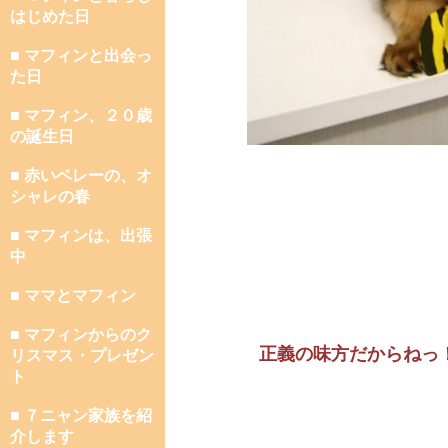
はじめた日
■ マフィンと出会っ
た日
■ マフィン、２０歳
の誕生日
■ 赤いベレーの、オ
シャレの春
■ マフィンは、出張
中
■ ママとマフィン
■ マフィンからのク
正義の味方だからねっ
リスマス・プレゼン
ト
■ ７ニャン家族を紹
介します