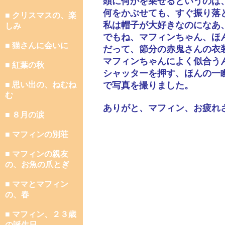
頭に何かを乗せるというのは
何をかぶせても、すぐ振り落
■ クリスマスの、楽
私は帽子が大好きなのになあ
しみ
でもね、マフィンちゃん、ほ
■ 猫さんに会いに
だって、節分の赤鬼さんの衣
マフィンちゃんによく似合う
■ 紅葉の秋
シャッターを押す、ほんの一
■ 思い出の、ねむね
で写真を撮りました。
む
ありがと、マフィン、お疲れ
■ ８月の涙
■ マフィンの別荘
■ マフィンの親友
の、お魚の爪とぎ
■ ママとマフィン
の、春
■ マフィン、２３歳
の誕生日