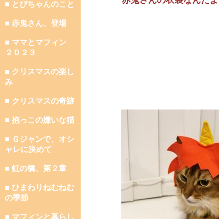
赤鬼さんの衣装なんだよ
■ とびちゃんのこと
■ 赤鬼さん、登場
■ ママとマフィン
２０２３
■ クリスマスの楽し
み
■ クリスマスの奇跡
■ 抱っこの嫌いな猫
■ Ｇジャンで、オシ
ャレに決めて
■ 虹の橋、第２章
■ ひまわりねむねむ
の季節
■ マフィンと暮らし