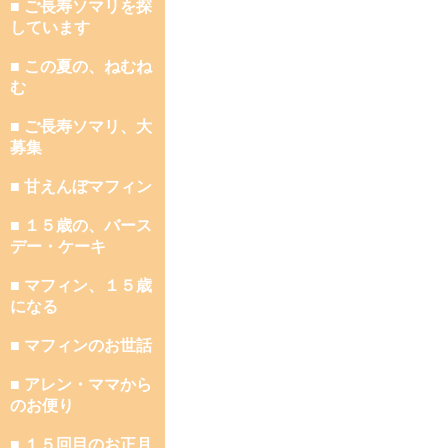
■ ご長寿ソマリを探
しています
■ この夏の、ねむね
む
■ ご長寿ソマリ、大
募集
■ 甘えんぼマフィン
■ １５歳の、バース
デー・ケーキ
■ マフィン、１５歳
になる
■ マフィンのお世話
■ アレン・ママから
のお便り
■ １５回目のお正月