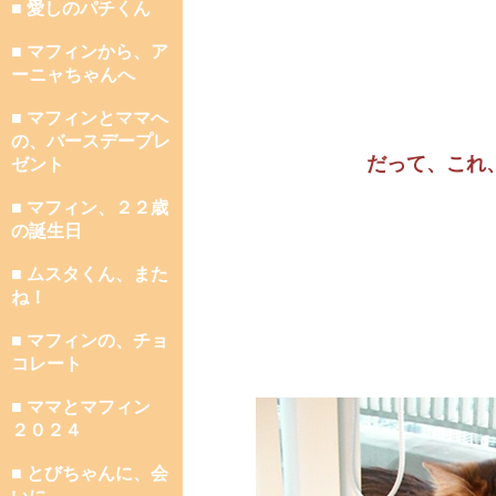
■ 愛しのパチくん
■ マフィンから、ア
ーニャちゃんへ
■ マフィンとママへ
の、バースデープレ
だって、これ
ゼント
■ マフィン、２２歳
の誕生日
■ ムスタくん、また
ね！
■ マフィンの、チョ
コレート
■ ママとマフィン
２０２４
■ とびちゃんに、会