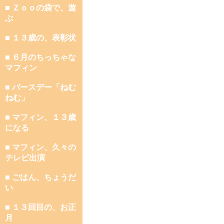
■ Ｚｏｏの袋で、遊
ぶ
■ １３歳の、表彰状
■ ６月のちっちゃな
マフィン
■ バースデー「ねむ
ねむ」
■ マフィン、１３歳
になる
■ マフィン、久々の
テレビ出演
■ ごはん、ちょうだ
い
■ １３回目の、お正
月