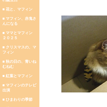
■ 花と、マフィン
■ マフィン、赤鬼さ
んになる
■ ママとマフィン
２０２５
■ クリスマスの、マ
フィン
■ 秋の日の、青いね
むねむ
■ 紅葉とマフィン
■ マフィンのテレビ
出演
■ ひまわりの季節