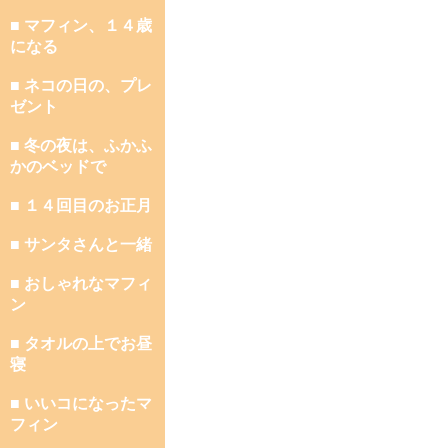
■ マフィン、１４歳
になる
■ ネコの日の、プレ
ゼント
■ 冬の夜は、ふかふ
かのベッドで
■ １４回目のお正月
■ サンタさんと一緒
■ おしゃれなマフィ
ン
■ タオルの上でお昼
寝
■ いいコになったマ
フィン