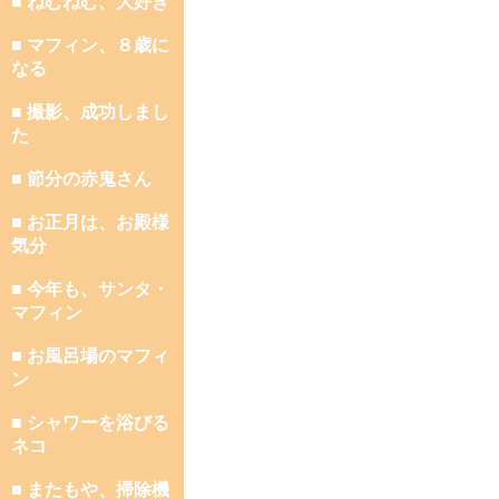
■ ねむねむ、大好き
■ マフィン、８歳に
なる
■ 撮影、成功しまし
た
■ 節分の赤鬼さん
■ お正月は、お殿様
気分
■ 今年も、サンタ・
マフィン
■ お風呂場のマフィ
ン
■ シャワーを浴びる
ネコ
■ またもや、掃除機