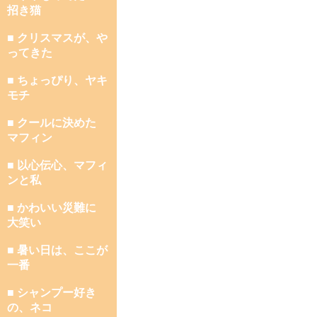
招き猫
■ クリスマスが、や
ってきた
■ ちょっぴり、ヤキ
モチ
■ クールに決めた
マフィン
■ 以心伝心、マフィ
ンと私
■ かわいい災難に
大笑い
■ 暑い日は、ここが
一番
■ シャンプー好き
の、ネコ