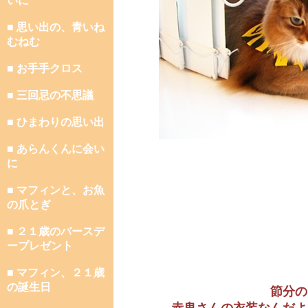
いに
■ 思い出の、青いね
むねむ
■ お手手クロス
■ 三回忌の不思議
■ ひまわりの思い出
■ あらんくんに会い
に
■ マフィンと、お魚
の爪とぎ
■ ２１歳のバースデ
ープレゼント
■ マフィン、２１歳
の誕生日
節分の