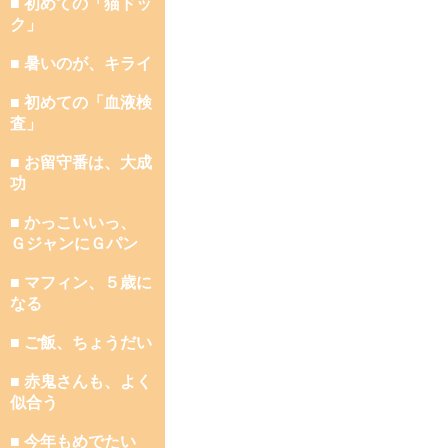
■ 初めての「猫ドッ
ク」
■ 暑いのが、キライ
■ 初めての「血液検
査」
■ お留守番は、大成
功
■ かっこいいっ、
ＧジャンにＧパン
■ マフィン、５歳に
なる
■ ご飯、ちょうだい
■ 赤鬼さんも、よく
似合う
■ 今年もめでたい