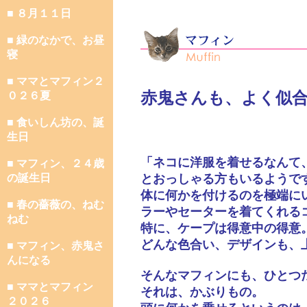
■ ８月１１日
■ 緑のなかで、お昼
寝
■ ママとマフィン２
赤鬼さんも、よく似
０２６夏
■ 食いしん坊の、誕
生日
「ネコに洋服を着せるなんて
■ マフィン、２４歳
の誕生日
とおっしゃる方もいるようで
体に何かを付けるのを極端に
■ 春の薔薇の、ねむ
ラーやセーターを着てくれる
ねむ
特に、ケープは得意中の得意
どんな色合い、デザインも、
■ マフィン、赤鬼さ
んになる
そんなマフィンにも、ひとつ
■ ママとマフィン
それは、かぶりもの。
２０２６