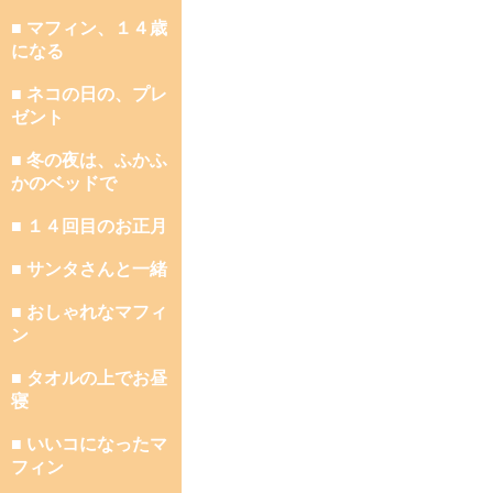
■ マフィン、１４歳
になる
■ ネコの日の、プレ
ゼント
■ 冬の夜は、ふかふ
かのベッドで
■ １４回目のお正月
■ サンタさんと一緒
■ おしゃれなマフィ
ン
■ タオルの上でお昼
寝
■ いいコになったマ
フィン