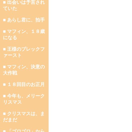
■ 出会いは予言され
ていた
■ あらし君に、拍手
■ マフィン、１８歳
になる
■ 王様のブレックフ
ァースト
■ マフィン、決意の
大作戦
■ １８回目のお正月
■ 今年も、メリーク
リスマス
■ クリスマスは、ま
だまだ
■ 「ゴロゴロ」から