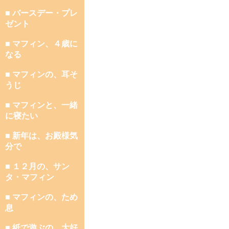
■ バースデー・プレ
ゼント
■ マフィン、４歳に
なる
■ マフィンの、耳そ
うじ
■ マフィンと、一緒
に寝たい
■ 新年は、お殿様気
分で
■ １２月の、サン
タ・マフィン
■ マフィンの、ため
息
■ 紙で遊ぶの、大好