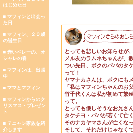
はじめた日
■ マフィンと出会っ
た日
■ マフィン、２０歳
の誕生日
とっても悲しいお知らせが
■ 赤いベレーの、オ
メル友のラムネちゃんが、
シャレの春
つい先日、ボクのパパのタ
■ マフィンは、出張
って！
中
ヤマナカさんは、ボクにも
「私はマフィンちゃんのお
■ ママとマフィン
竹千代くんは私が初めて繁
■ マフィンからのク
って。
リスマス・プレゼン
とっても優しそうなお兄さ
ト
タケチヨ・パパが若くて亡
そのナカヤマさんが亡くな
■ ７ニャン家族を紹
そして、それだけじゃなく
介します