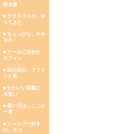
招き猫
■ クリスマスが、や
ってきた
■ ちょっぴり、ヤキ
モチ
■ クールに決めた
マフィン
■ 以心伝心、マフィ
ンと私
■ かわいい災難に
大笑い
■ 暑い日は、ここが
一番
■ シャンプー好き
の、ネコ