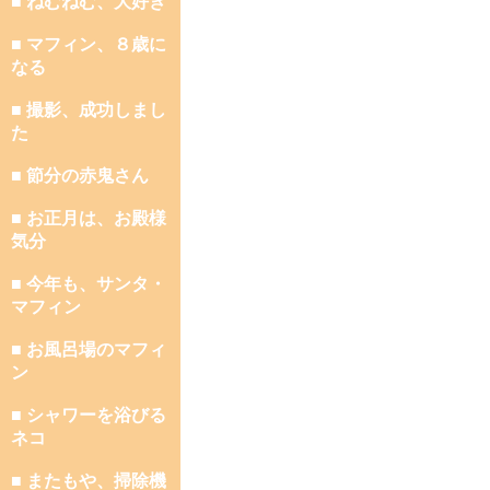
■ ねむねむ、大好き
■ マフィン、８歳に
なる
■ 撮影、成功しまし
た
■ 節分の赤鬼さん
■ お正月は、お殿様
気分
■ 今年も、サンタ・
マフィン
■ お風呂場のマフィ
ン
■ シャワーを浴びる
ネコ
■ またもや、掃除機