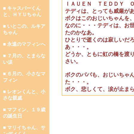
ＩＡＵＥＮ ＴＥＤＤＹ 
■ キャスパーくん
テディは、とっても威厳が
と、ＨＹＵちゃん
ボクはこのおじいちゃんを
なのに・・・テディは、お
■ いとこの、ルキア
たのかなあ。
ちゃん
ひとりで逝くのは寂しいだ
■ 永遠のマフィンへ
あ・・・。
どうか、ともに虹の橋を渡
■ ７月の、とまらな
さい。
い涙
■ ６月の、小さなマ
ボクのパパも、おじいちゃ
フィン
た・・・。
ボク、悲しくて、涙が止ま
■ レオンくんと、小
さな親戚
■ マフィン、１９歳
の誕生日
■ マリイちゃん、サ
ンディくん