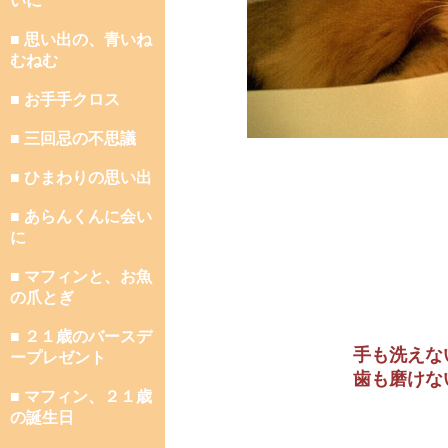
いに
■ 思い出の、青いね
むねむ
■ お手手クロス
■ 三回忌の不思議
■ ひまわりの思い出
■ あらんくんに会い
に
■ マフィンと、お魚
の爪とぎ
■ ２１歳のバースデ
手も洗えな
ープレゼント
歯も磨けな
■ マフィン、２１歳
の誕生日