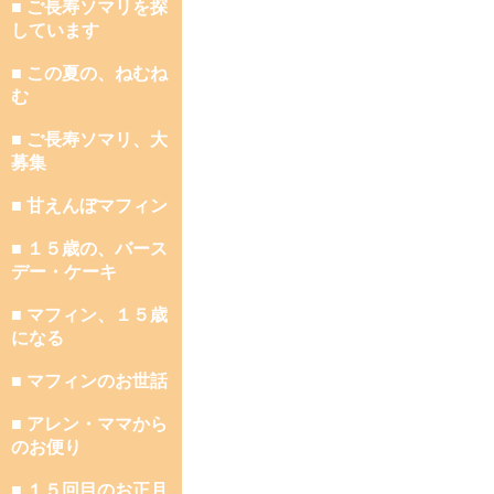
■ ご長寿ソマリを探
しています
■ この夏の、ねむね
む
■ ご長寿ソマリ、大
募集
■ 甘えんぼマフィン
■ １５歳の、バース
デー・ケーキ
■ マフィン、１５歳
になる
■ マフィンのお世話
■ アレン・ママから
のお便り
■ １５回目のお正月