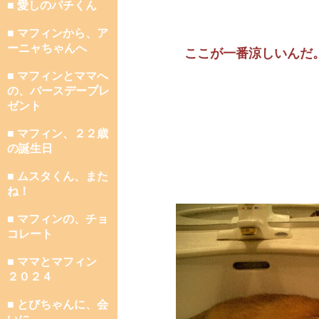
■ 愛しのパチくん
■ マフィンから、ア
ーニャちゃんへ
ここが一番涼しいんだ
■ マフィンとママへ
の、バースデープレ
ゼント
■ マフィン、２２歳
の誕生日
■ ムスタくん、また
ね！
■ マフィンの、チョ
コレート
■ ママとマフィン
２０２４
■ とびちゃんに、会