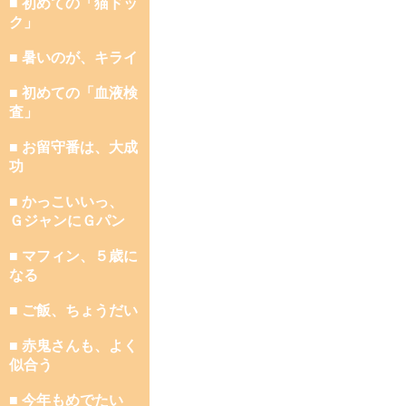
■ 初めての「猫ドッ
ク」
■ 暑いのが、キライ
■ 初めての「血液検
査」
■ お留守番は、大成
功
■ かっこいいっ、
ＧジャンにＧパン
■ マフィン、５歳に
なる
■ ご飯、ちょうだい
■ 赤鬼さんも、よく
似合う
■ 今年もめでたい