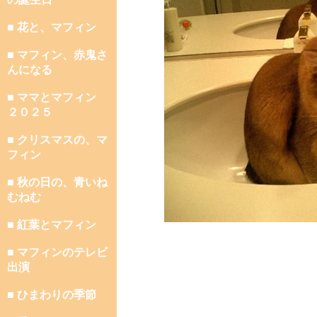
■ 花と、マフィン
■ マフィン、赤鬼さ
んになる
■ ママとマフィン
２０２５
■ クリスマスの、マ
フィン
■ 秋の日の、青いね
むねむ
■ 紅葉とマフィン
■ マフィンのテレビ
出演
■ ひまわりの季節