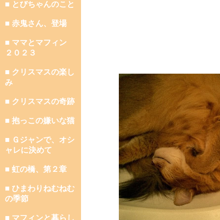
■ とびちゃんのこと
■ 赤鬼さん、登場
■ ママとマフィン
２０２３
■ クリスマスの楽し
み
■ クリスマスの奇跡
■ 抱っこの嫌いな猫
■ Ｇジャンで、オシ
ャレに決めて
■ 虹の橋、第２章
■ ひまわりねむねむ
の季節
■ マフィンと暮らし