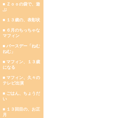
■ Ｚｏｏの袋で、遊
ぶ
■ １３歳の、表彰状
■ ６月のちっちゃな
マフィン
■ バースデー「ねむ
ねむ」
■ マフィン、１３歳
になる
■ マフィン、久々の
テレビ出演
■ ごはん、ちょうだ
い
■ １３回目の、お正
月