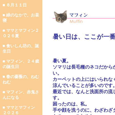
■ ８月１１日
■ 緑のなかで、お昼
寝
■ ママとマフィン２
暑い日は、ここが一
０２６夏
■ 食いしん坊の、誕
生日
暑い夏。
■ マフィン、２４歳
の誕生日
ソマリは長毛種のネコだから
い。
■ 春の薔薇の、ねむ
カーペットの上にはいられな
ねむ
涼んでいることが多いのです
最近では、なんと洗面所の流
■ マフィン、赤鬼さ
んになる
す。
困ったのは、私。
■ ママとマフィン
手や顔を洗うのに、わざわざ
２０２６