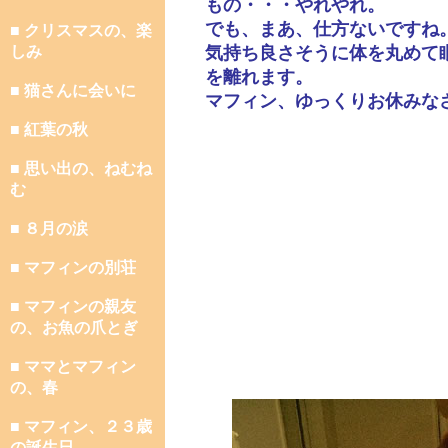
もの・・・やれやれ。
でも、まあ、仕方ないですね
■ クリスマスの、楽
しみ
気持ち良さそうに体を丸めて
を離れます。
■ 猫さんに会いに
マフィン、ゆっくりお休みな
■ 紅葉の秋
■ 思い出の、ねむね
む
■ ８月の涙
■ マフィンの別荘
■ マフィンの親友
の、お魚の爪とぎ
■ ママとマフィン
の、春
■ マフィン、２３歳
の誕生日