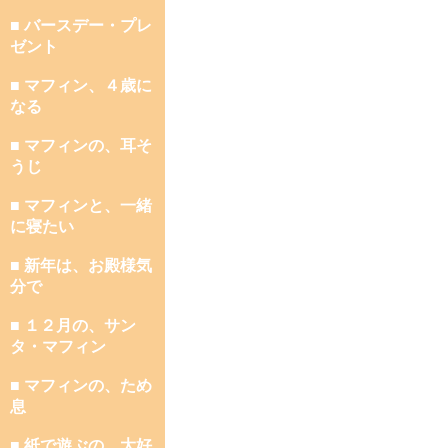
■ バースデー・プレ
ゼント
■ マフィン、４歳に
なる
■ マフィンの、耳そ
うじ
■ マフィンと、一緒
に寝たい
■ 新年は、お殿様気
分で
■ １２月の、サン
タ・マフィン
■ マフィンの、ため
息
■ 紙で遊ぶの、大好