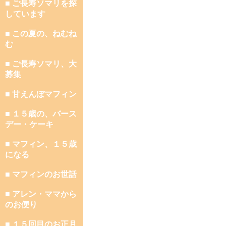
■ ご長寿ソマリを探
しています
■ この夏の、ねむね
む
■ ご長寿ソマリ、大
募集
■ 甘えんぼマフィン
■ １５歳の、バース
デー・ケーキ
■ マフィン、１５歳
になる
■ マフィンのお世話
■ アレン・ママから
のお便り
■ １５回目のお正月