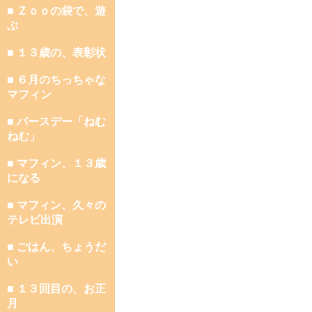
■ Ｚｏｏの袋で、遊
ぶ
■ １３歳の、表彰状
■ ６月のちっちゃな
マフィン
■ バースデー「ねむ
ねむ」
■ マフィン、１３歳
になる
■ マフィン、久々の
テレビ出演
■ ごはん、ちょうだ
い
■ １３回目の、お正
月