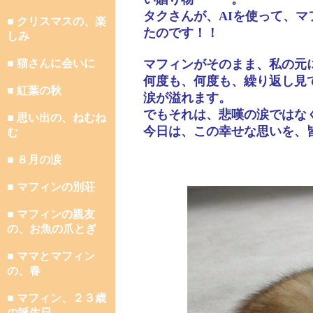
タクさんが、AIを使って、
■ クリスマスの、楽
たのです！！
しみ
■ 猫さんに会いに
マフィンがそのまま、私の元
何度も、何度も、繰り返し見
■ 紅葉の秋
涙が溢れます。
でもそれは、悲嘆の涙ではな
■ 思い出の、ねむね
今日は、この幸せな思いを、
む
■ ８月の涙
■ マフィンの別荘
■ マフィンの親友
の、お魚の爪とぎ
■ ママとマフィン
の、春
■ マフィン、２３歳
の誕生日