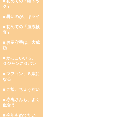
■ 初めての「猫ドッ
ク」
■ 暑いのが、キライ
■ 初めての「血液検
査」
■ お留守番は、大成
功
■ かっこいいっ、
ＧジャンにＧパン
■ マフィン、５歳に
なる
■ ご飯、ちょうだい
■ 赤鬼さんも、よく
似合う
■ 今年もめでたい