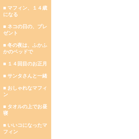
■ マフィン、１４歳
になる
■ ネコの日の、プレ
ゼント
■ 冬の夜は、ふかふ
かのベッドで
■ １４回目のお正月
■ サンタさんと一緒
■ おしゃれなマフィ
ン
■ タオルの上でお昼
寝
■ いいコになったマ
フィン