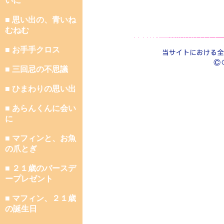
いに
■ 思い出の、青いね
むねむ
■ お手手クロス
■ 三回忌の不思議
■ ひまわりの思い出
■ あらんくんに会い
に
■ マフィンと、お魚
の爪とぎ
■ ２１歳のバースデ
ープレゼント
■ マフィン、２１歳
の誕生日