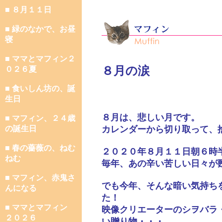
■ ８月１１日
■ 緑のなかで、お昼
寝
■ ママとマフィン２
８月の涙
０２６夏
■ 食いしん坊の、誕
生日
８月は、悲しい月です。
■ マフィン、２４歳
の誕生日
カレンダーから切り取って、
■ 春の薔薇の、ねむ
２０２０年８月１１日朝６時
ねむ
毎年、あの辛い苦しい日々が
■ マフィン、赤鬼さ
でも今年、そんな暗い気持ち
んになる
た！
■ ママとマフィン
映像クリエーターのシヲバラ
２０２６
い贈り物・・・。