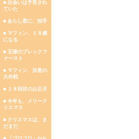
■ 出会いは予言され
ていた
■ あらし君に、拍手
■ マフィン、１８歳
になる
■ 王様のブレックフ
ァースト
■ マフィン、決意の
大作戦
■ １８回目のお正月
■ 今年も、メリーク
リスマス
■ クリスマスは、ま
だまだ
■ 「ゴロゴロ」から