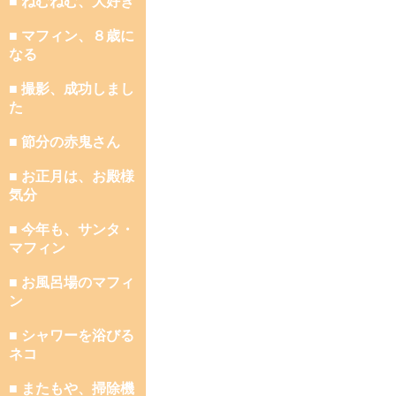
■ ねむねむ、大好き
■ マフィン、８歳に
なる
■ 撮影、成功しまし
た
■ 節分の赤鬼さん
■ お正月は、お殿様
気分
■ 今年も、サンタ・
マフィン
■ お風呂場のマフィ
ン
■ シャワーを浴びる
ネコ
■ またもや、掃除機