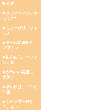
招き猫
■ クリスマスが、や
ってきた
■ ちょっぴり、ヤキ
モチ
■ クールに決めた
マフィン
■ 以心伝心、マフィ
ンと私
■ かわいい災難に
大笑い
■ 暑い日は、ここが
一番
■ シャンプー好き
の、ネコ