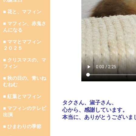
■ 花と、マフィン
■ マフィン、赤鬼さ
んになる
■ ママとマフィン
２０２５
■ クリスマスの、マ
フィン
■ 秋の日の、青いね
むねむ
■ 紅葉とマフィン
タクさん、淑子さん、
■ マフィンのテレビ
心から、感謝しています。
出演
本当に、ありがとうございま
■ ひまわりの季節