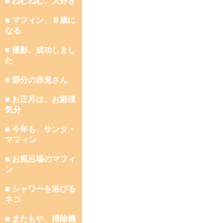
■ ねむねむ、大好き
■ マフィン、８歳に
なる
■ 撮影、成功しまし
た
■ 節分の赤鬼さん
■ お正月は、お殿様
気分
■ 今年も、サンタ・
マフィン
■ お風呂場のマフィ
ン
■ シャワーを浴びる
ネコ
■ またもや、掃除機