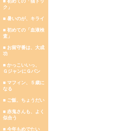
■ 初めての「猫ドッ
ク」
■ 暑いのが、キライ
■ 初めての「血液検
査」
■ お留守番は、大成
功
■ かっこいいっ、
ＧジャンにＧパン
■ マフィン、５歳に
なる
■ ご飯、ちょうだい
■ 赤鬼さんも、よく
似合う
■ 今年もめでたい