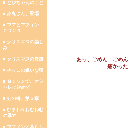
■ とびちゃんのこと
■ 赤鬼さん、登場
■ ママとマフィン
２０２３
■ クリスマスの楽し
み
■ クリスマスの奇跡
あっ、ごめん、ごめん
痛かった
■ 抱っこの嫌いな猫
■ Ｇジャンで、オシ
ャレに決めて
■ 虹の橋、第２章
■ ひまわりねむねむ
の季節
■ マフィンと暮らし