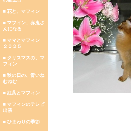
■ 花と、マフィン
■ マフィン、赤鬼さ
んになる
■ ママとマフィン
２０２５
■ クリスマスの、マ
フィン
■ 秋の日の、青いね
むねむ
■ 紅葉とマフィン
■ マフィンのテレビ
出演
■ ひまわりの季節