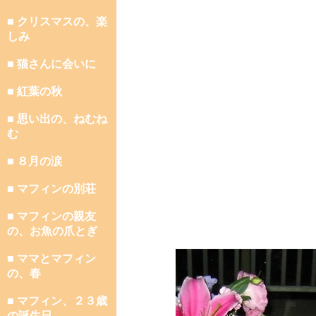
■ クリスマスの、楽
しみ
■ 猫さんに会いに
■ 紅葉の秋
■ 思い出の、ねむね
む
■ ８月の涙
■ マフィンの別荘
■ マフィンの親友
の、お魚の爪とぎ
■ ママとマフィン
の、春
■ マフィン、２３歳
の誕生日