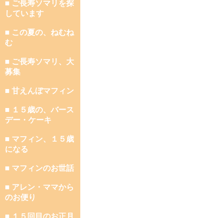
■ ご長寿ソマリを探
しています
■ この夏の、ねむね
む
■ ご長寿ソマリ、大
募集
■ 甘えんぼマフィン
■ １５歳の、バース
デー・ケーキ
■ マフィン、１５歳
になる
■ マフィンのお世話
■ アレン・ママから
のお便り
■ １５回目のお正月