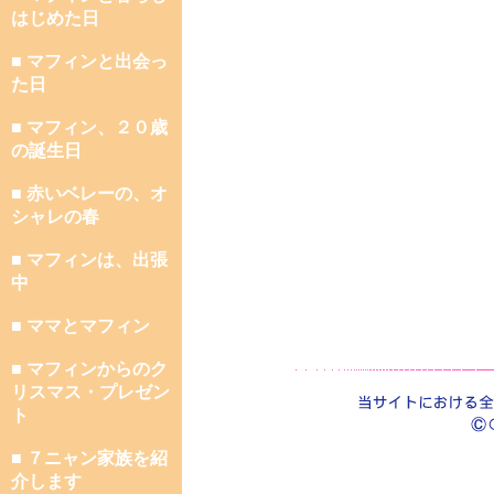
はじめた日
■ マフィンと出会っ
た日
■ マフィン、２０歳
の誕生日
■ 赤いベレーの、オ
シャレの春
■ マフィンは、出張
中
■ ママとマフィン
■ マフィンからのク
リスマス・プレゼン
ト
■ ７ニャン家族を紹
介します