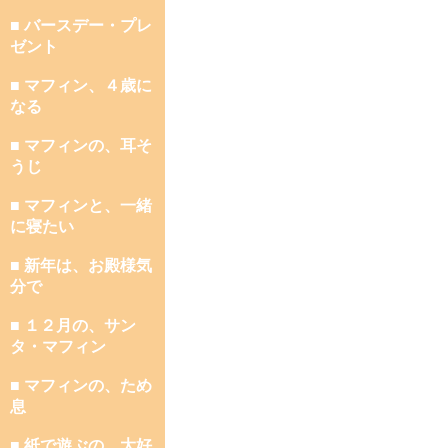
■ バースデー・プレ
ゼント
■ マフィン、４歳に
なる
■ マフィンの、耳そ
うじ
■ マフィンと、一緒
に寝たい
■ 新年は、お殿様気
分で
■ １２月の、サン
タ・マフィン
■ マフィンの、ため
息
■ 紙で遊ぶの、大好