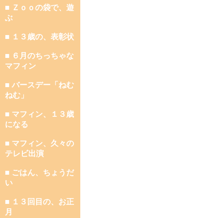
■ Ｚｏｏの袋で、遊
ぶ
■ １３歳の、表彰状
■ ６月のちっちゃな
マフィン
■ バースデー「ねむ
ねむ」
■ マフィン、１３歳
になる
■ マフィン、久々の
テレビ出演
■ ごはん、ちょうだ
い
■ １３回目の、お正
月