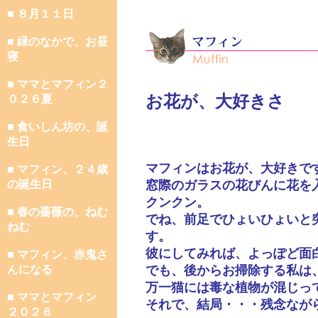
■ ８月１１日
■ 緑のなかで、お昼
寝
■ ママとマフィン２
お花が、大好きさ
０２６夏
■ 食いしん坊の、誕
生日
マフィンはお花が、大好きで
■ マフィン、２４歳
の誕生日
窓際のガラスの花びんに花を
クンクン。
■ 春の薔薇の、ねむ
でね、前足でひょいひょいと
ねむ
す。
彼にしてみれば、よっぽど面
■ マフィン、赤鬼さ
んになる
でも、後からお掃除する私は
万一猫には毒な植物が混じっ
■ ママとマフィン
それで、結局・・・残念なが
２０２６