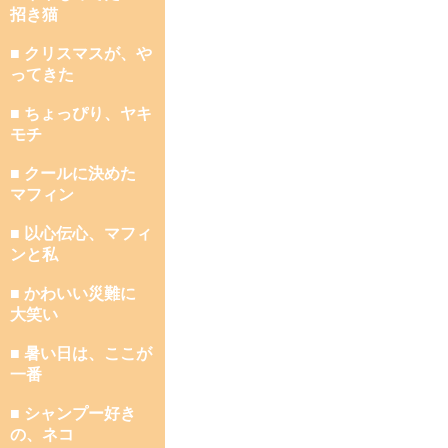
招き猫
■ クリスマスが、や
ってきた
■ ちょっぴり、ヤキ
モチ
■ クールに決めた
マフィン
■ 以心伝心、マフィ
ンと私
■ かわいい災難に
大笑い
■ 暑い日は、ここが
一番
■ シャンプー好き
の、ネコ