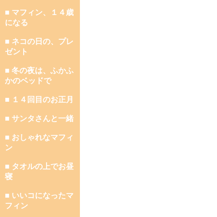
■ マフィン、１４歳
になる
■ ネコの日の、プレ
ゼント
■ 冬の夜は、ふかふ
かのベッドで
■ １４回目のお正月
■ サンタさんと一緒
■ おしゃれなマフィ
ン
■ タオルの上でお昼
寝
■ いいコになったマ
フィン