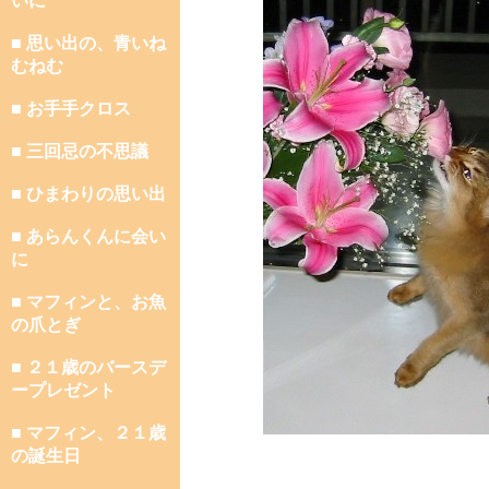
いに
■ 思い出の、青いね
むねむ
■ お手手クロス
■ 三回忌の不思議
■ ひまわりの思い出
■ あらんくんに会い
に
■ マフィンと、お魚
の爪とぎ
■ ２１歳のバースデ
ープレゼント
■ マフィン、２１歳
の誕生日