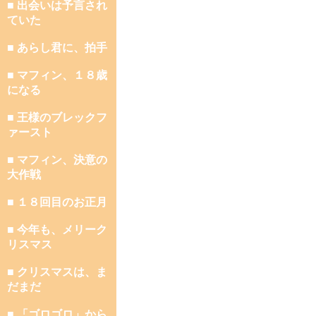
■ 出会いは予言され
ていた
■ あらし君に、拍手
■ マフィン、１８歳
になる
■ 王様のブレックフ
ァースト
■ マフィン、決意の
大作戦
■ １８回目のお正月
■ 今年も、メリーク
リスマス
■ クリスマスは、ま
だまだ
■ 「ゴロゴロ」から