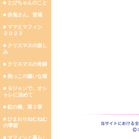
■ とびちゃんのこと
■ 赤鬼さん、登場
■ ママとマフィン
２０２３
■ クリスマスの楽し
み
■ クリスマスの奇跡
■ 抱っこの嫌いな猫
■ Ｇジャンで、オシ
ャレに決めて
■ 虹の橋、第２章
■ ひまわりねむねむ
の季節
■ マフィンと暮らし