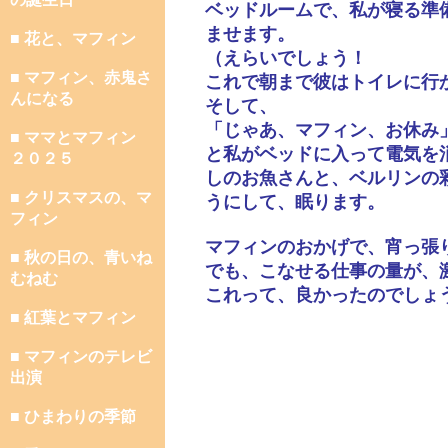
ベッドルームで、私が寝る準
ませます。
■ 花と、マフィン
（えらいでしょう！
■ マフィン、赤鬼さ
これで朝まで彼はトイレに行
んになる
そして、
「じゃあ、マフィン、お休み
■ ママとマフィン
と私がベッドに入って電気を
２０２５
しのお魚さんと、ベルリンの
■ クリスマスの、マ
うにして、眠ります。
フィン
マフィンのおかげで、宵っ張
■ 秋の日の、青いね
でも、こなせる仕事の量が、
むねむ
これって、良かったのでしょ
■ 紅葉とマフィン
■ マフィンのテレビ
出演
■ ひまわりの季節