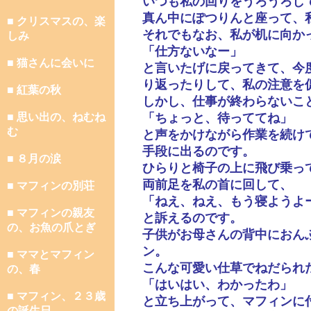
いつも私の回りをうろうろし
真ん中にぽつりんと座って、
■ クリスマスの、楽
それでもなお、私が机に向か
しみ
「仕方ないなー」
■ 猫さんに会いに
と言いたげに戻ってきて、今
り返ったりして、私の注意を
■ 紅葉の秋
しかし、仕事が終わらないこ
■ 思い出の、ねむね
「ちょっと、待っててね」
む
と声をかけながら作業を続け
手段に出るのです。
■ ８月の涙
ひらりと椅子の上に飛び乗っ
両前足を私の首に回して、
■ マフィンの別荘
「ねえ、ねえ、もう寝ようよ
■ マフィンの親友
と訴えるのです。
の、お魚の爪とぎ
子供がお母さんの背中におん
ン。
■ ママとマフィン
こんな可愛い仕草でねだられ
の、春
「はいはい、わかったわ」
■ マフィン、２３歳
と立ち上がって、マフィンに
の誕生日