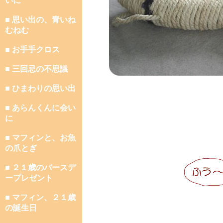
いに
■ 思い出の、青いね
むねむ
■ お手手クロス
■ 三回忌の不思議
■ ひまわりの思い出
■ あらんくんに会い
に
■ マフィンと、お魚
の爪とぎ
■ ２１歳のバースデ
ープレゼント
■ マフィン、２１歳
の誕生日