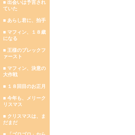
■ 出会いは予言され
ていた
■ あらし君に、拍手
■ マフィン、１８歳
になる
■ 王様のブレックフ
ァースト
■ マフィン、決意の
大作戦
■ １８回目のお正月
■ 今年も、メリーク
リスマス
■ クリスマスは、ま
だまだ
■ 「ゴロゴロ」から