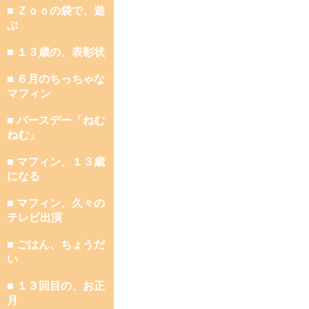
■ Ｚｏｏの袋で、遊
ぶ
■ １３歳の、表彰状
■ ６月のちっちゃな
マフィン
■ バースデー「ねむ
ねむ」
■ マフィン、１３歳
になる
■ マフィン、久々の
テレビ出演
■ ごはん、ちょうだ
い
■ １３回目の、お正
月