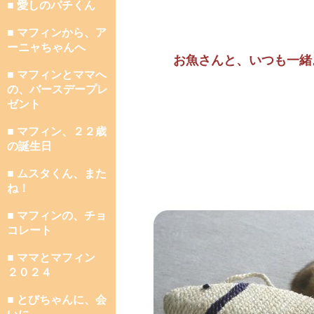
■ 愛しのパチくん
■ マフィンから、ア
ーニャちゃんへ
お魚さんと、いつも一緒
■ マフィンとママへ
の、バースデープレ
ゼント
■ マフィン、２２歳
の誕生日
■ ムスタくん、また
ね！
■ マフィンの、チョ
コレート
■ ママとマフィン
２０２４
■ とびちゃんに、会