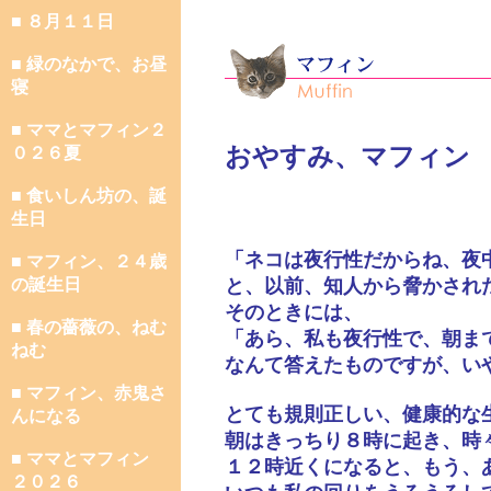
■ ８月１１日
■ 緑のなかで、お昼
寝
■ ママとマフィン２
おやすみ、マフィン
０２６夏
■ 食いしん坊の、誕
生日
「ネコは夜行性だからね、夜
■ マフィン、２４歳
の誕生日
と、以前、知人から脅かされ
そのときには、
■ 春の薔薇の、ねむ
「あら、私も夜行性で、朝ま
ねむ
なんて答えたものですが、い
■ マフィン、赤鬼さ
とても規則正しい、健康的な
んになる
朝はきっちり８時に起き、時
■ ママとマフィン
１２時近くになると、もう、
２０２６