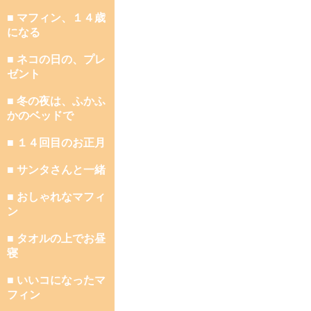
■ マフィン、１４歳
になる
■ ネコの日の、プレ
ゼント
■ 冬の夜は、ふかふ
かのベッドで
■ １４回目のお正月
■ サンタさんと一緒
■ おしゃれなマフィ
ン
■ タオルの上でお昼
寝
■ いいコになったマ
フィン