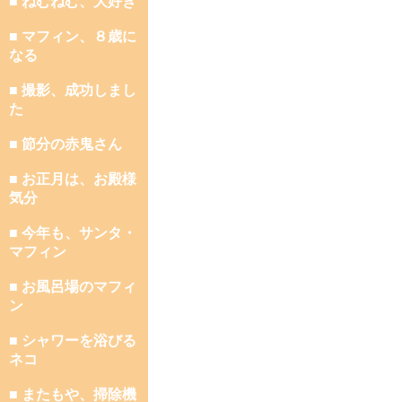
■ ねむねむ、大好き
■ マフィン、８歳に
なる
■ 撮影、成功しまし
た
■ 節分の赤鬼さん
■ お正月は、お殿様
気分
■ 今年も、サンタ・
マフィン
■ お風呂場のマフィ
ン
■ シャワーを浴びる
ネコ
■ またもや、掃除機