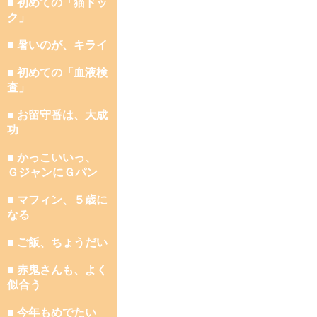
■ 初めての「猫ドッ
ク」
■ 暑いのが、キライ
■ 初めての「血液検
査」
■ お留守番は、大成
功
■ かっこいいっ、
ＧジャンにＧパン
■ マフィン、５歳に
なる
■ ご飯、ちょうだい
■ 赤鬼さんも、よく
似合う
■ 今年もめでたい