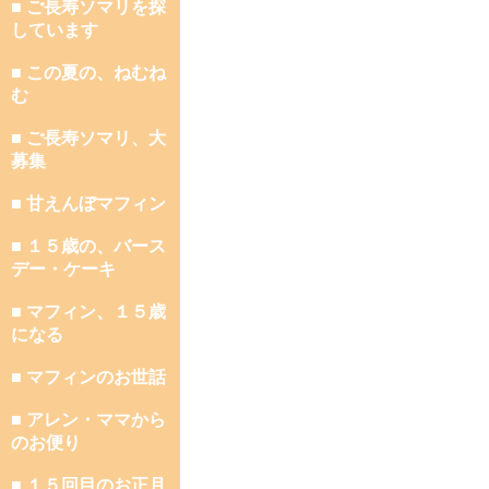
■ ご長寿ソマリを探
しています
■ この夏の、ねむね
む
■ ご長寿ソマリ、大
募集
■ 甘えんぼマフィン
■ １５歳の、バース
デー・ケーキ
■ マフィン、１５歳
になる
■ マフィンのお世話
■ アレン・ママから
のお便り
■ １５回目のお正月