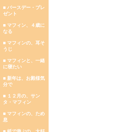
■ バースデー・プレ
ゼント
■ マフィン、４歳に
なる
■ マフィンの、耳そ
うじ
■ マフィンと、一緒
に寝たい
■ 新年は、お殿様気
分で
■ １２月の、サン
タ・マフィン
■ マフィンの、ため
息
■ 紙で遊ぶの、大好