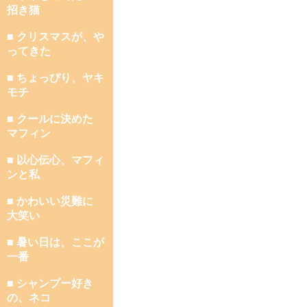
招き猫
■ クリスマスが、や
ってきた
■ ちょっぴり、ヤキ
モチ
■ クールに決めた
マフィン
■ 以心伝心、マフィ
ンと私
■ かわいい災難に
大笑い
■ 暑い日は、ここが
一番
■ シャンプー好き
の、ネコ