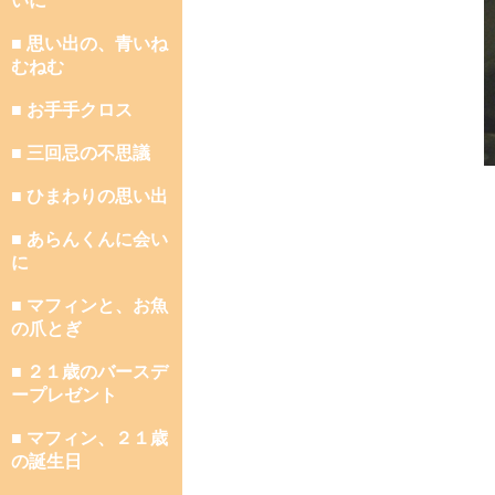
いに
■ 思い出の、青いね
むねむ
■ お手手クロス
■ 三回忌の不思議
■ ひまわりの思い出
■ あらんくんに会い
に
■ マフィンと、お魚
の爪とぎ
■ ２１歳のバースデ
ープレゼント
■ マフィン、２１歳
の誕生日