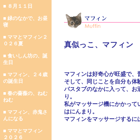
■ ８月１１日
■ 緑のなかで、お昼
寝
■ ママとマフィン２
真似っこ、マフィン
０２６夏
■ 食いしん坊の、誕
生日
マフィンは好奇心が旺盛で、
■ マフィン、２４歳
の誕生日
そして、同じことを自分も体
バスタブのなかに入って、お
■ 春の薔薇の、ねむ
り。
ねむ
私がマッサージ機にかかって
はにんまり。
■ マフィン、赤鬼さ
んになる
マフィンをマッサージするに
■ ママとマフィン
２０２６