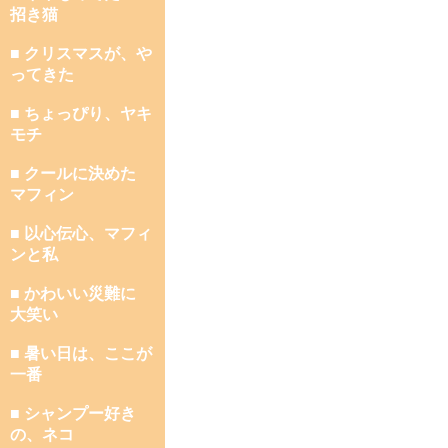
招き猫
■ クリスマスが、や
ってきた
■ ちょっぴり、ヤキ
モチ
■ クールに決めた
マフィン
■ 以心伝心、マフィ
ンと私
■ かわいい災難に
大笑い
■ 暑い日は、ここが
一番
■ シャンプー好き
の、ネコ