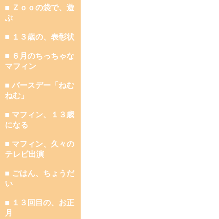
■ Ｚｏｏの袋で、遊
ぶ
■ １３歳の、表彰状
■ ６月のちっちゃな
マフィン
■ バースデー「ねむ
ねむ」
■ マフィン、１３歳
になる
■ マフィン、久々の
テレビ出演
■ ごはん、ちょうだ
い
■ １３回目の、お正
月