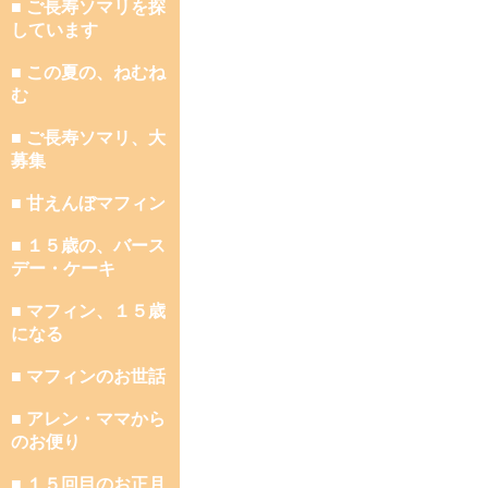
■ ご長寿ソマリを探
しています
■ この夏の、ねむね
む
■ ご長寿ソマリ、大
募集
■ 甘えんぼマフィン
■ １５歳の、バース
デー・ケーキ
■ マフィン、１５歳
になる
■ マフィンのお世話
■ アレン・ママから
のお便り
■ １５回目のお正月