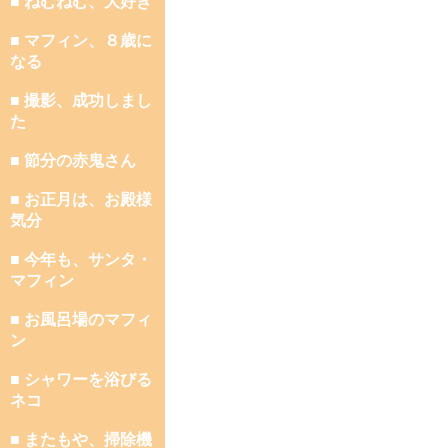
■ ねむねむ、大好き
■ マフィン、８歳に
なる
■ 撮影、成功しまし
た
■ 節分の赤鬼さん
■ お正月は、お殿様
気分
■ 今年も、サンタ・
マフィン
■ お風呂場のマフィ
ン
■ シャワーを浴びる
ネコ
■ またもや、掃除機