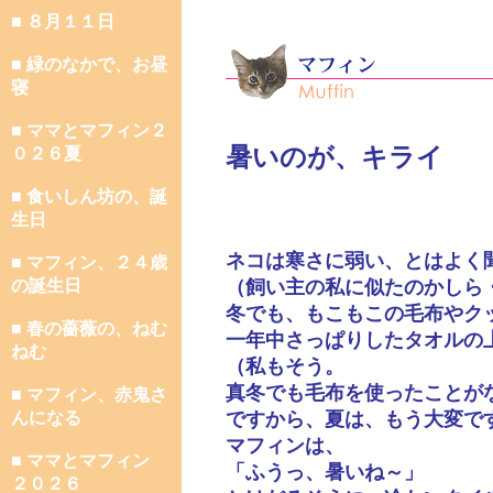
■ ８月１１日
■ 緑のなかで、お昼
寝
■ ママとマフィン２
暑いのが、キライ
０２６夏
■ 食いしん坊の、誕
生日
ネコは寒さに弱い、とはよく
■ マフィン、２４歳
の誕生日
（飼い主の私に似たのかしら
冬でも、もこもこの毛布やク
■ 春の薔薇の、ねむ
一年中さっぱりしたタオルの
ねむ
（私もそう。
真冬でも毛布を使ったことが
■ マフィン、赤鬼さ
んになる
ですから、夏は、もう大変で
マフィンは、
■ ママとマフィン
「ふうっ、暑いね～」
２０２６