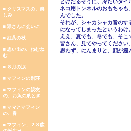
とけだるそうに、冷たいタイ
ネコ用トンネルのおもちゃも
■ クリスマスの、楽
しみ
んでした。
それが、シャカシャカ音のす
■ 猫さんに会いに
になってしまったというわけ
ええ、夏でも、冬でも、そこ
■ 紅葉の秋
皆さん、見てやってください
■ 思い出の、ねむね
思わず、にんまりと、顔が緩
む
■ ８月の涙
■ マフィンの別荘
■ マフィンの親友
の、お魚の爪とぎ
■ ママとマフィン
の、春
■ マフィン、２３歳
の誕生日