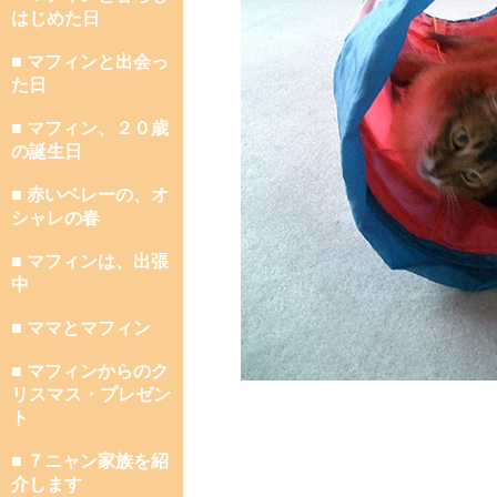
はじめた日
■ マフィンと出会っ
た日
■ マフィン、２０歳
の誕生日
■ 赤いベレーの、オ
シャレの春
■ マフィンは、出張
中
■ ママとマフィン
■ マフィンからのク
リスマス・プレゼン
ト
■ ７ニャン家族を紹
介します