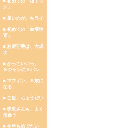
■ 初めての「猫ドッ
ク」
■ 暑いのが、キライ
■ 初めての「血液検
査」
■ お留守番は、大成
功
■ かっこいいっ、
ＧジャンにＧパン
■ マフィン、５歳に
なる
■ ご飯、ちょうだい
■ 赤鬼さんも、よく
似合う
■ 今年もめでたい