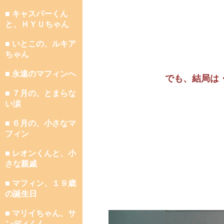
■ キャスパーくん
と、ＨＹＵちゃん
■ いとこの、ルキア
ちゃん
■ 永遠のマフィンへ
でも、結局は
■ ７月の、とまらな
い涙
■ ６月の、小さなマ
フィン
■ レオンくんと、小
さな親戚
■ マフィン、１９歳
の誕生日
■ マリイちゃん、サ
ンディくん