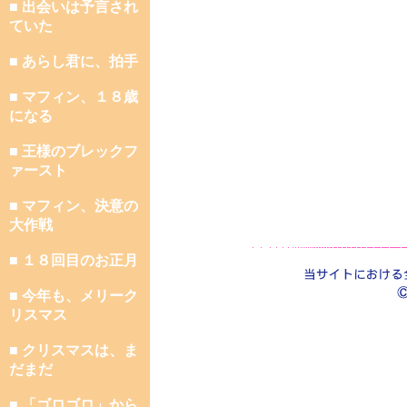
■ 出会いは予言され
ていた
■ あらし君に、拍手
■ マフィン、１８歳
になる
■ 王様のブレックフ
ァースト
■ マフィン、決意の
大作戦
■ １８回目のお正月
■ 今年も、メリーク
リスマス
■ クリスマスは、ま
だまだ
■ 「ゴロゴロ」から