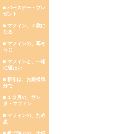
■ バースデー・プレ
ゼント
■ マフィン、４歳に
なる
■ マフィンの、耳そ
うじ
■ マフィンと、一緒
に寝たい
■ 新年は、お殿様気
分で
■ １２月の、サン
タ・マフィン
■ マフィンの、ため
息
■ 紙で遊ぶの、大好