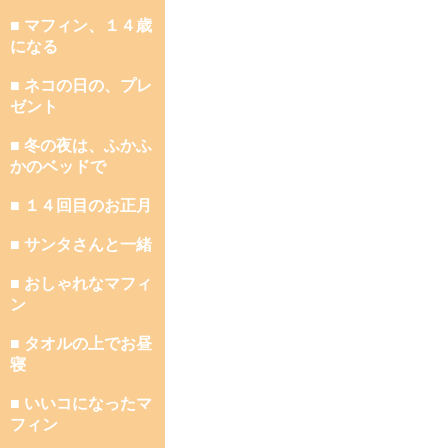
■ マフィン、１４歳
になる
■ ネコの日の、プレ
ゼント
■ 冬の夜は、ふかふ
かのベッドで
■ １４回目のお正月
■ サンタさんと一緒
■ おしゃれなマフィ
ン
■ タオルの上でお昼
寝
■ いいコになったマ
フィン