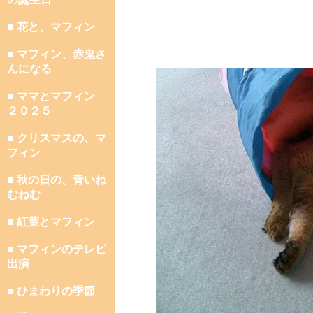
■ 花と、マフィン
■ マフィン、赤鬼さ
んになる
■ ママとマフィン
２０２５
■ クリスマスの、マ
フィン
■ 秋の日の、青いね
むねむ
■ 紅葉とマフィン
■ マフィンのテレビ
出演
■ ひまわりの季節