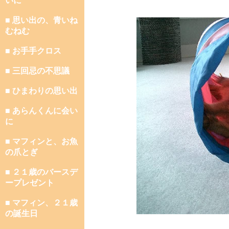
いに
■ 思い出の、青いね
むねむ
■ お手手クロス
■ 三回忌の不思議
■ ひまわりの思い出
■ あらんくんに会い
に
■ マフィンと、お魚
の爪とぎ
■ ２１歳のバースデ
ープレゼント
■ マフィン、２１歳
の誕生日