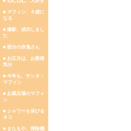
■ ねむねむ、大好き
■ マフィン、８歳に
なる
■ 撮影、成功しまし
た
■ 節分の赤鬼さん
■ お正月は、お殿様
気分
■ 今年も、サンタ・
マフィン
■ お風呂場のマフィ
ン
■ シャワーを浴びる
ネコ
■ またもや、掃除機