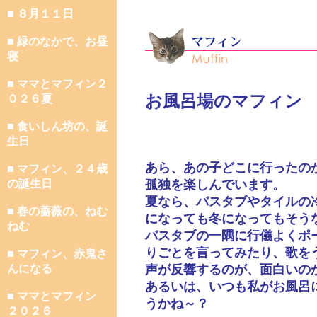
■ ８月１１日
■ 緑のなかで、お昼
寝
■ ママとマフィン２
お風呂場のマフィン
０２６夏
■ 食いしん坊の、誕
生日
あら、あの子どこに行ったの
■ マフィン、２４歳
の誕生日
孤独を楽しんでいます。
夏なら、バスタブやタイルの
■ 春の薔薇の、ねむ
になっても冬になってもそう
ねむ
バスタブの一隅に行儀よくポ
りごとを言ってみたり、歌を
■ マフィン、赤鬼さ
んになる
声が反響するのが、面白いの
あるいは、いつも私がお風呂
■ ママとマフィン
うかね～？
２０２６