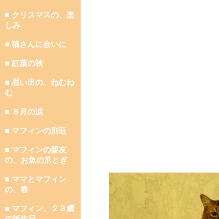
■ クリスマスの、楽
しみ
■ 猫さんに会いに
■ 紅葉の秋
■ 思い出の、ねむね
む
■ ８月の涙
■ マフィンの別荘
■ マフィンの親友
の、お魚の爪とぎ
■ ママとマフィン
の、春
■ マフィン、２３歳
の誕生日