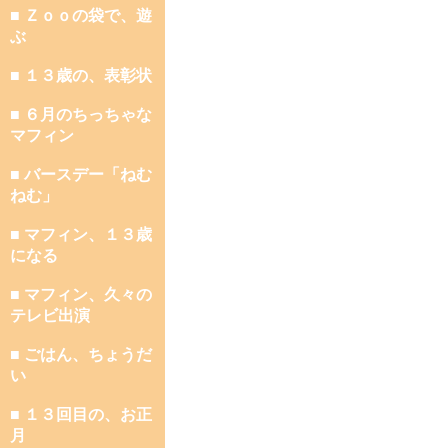
■ Ｚｏｏの袋で、遊
ぶ
■ １３歳の、表彰状
■ ６月のちっちゃな
マフィン
■ バースデー「ねむ
ねむ」
■ マフィン、１３歳
になる
■ マフィン、久々の
テレビ出演
■ ごはん、ちょうだ
い
■ １３回目の、お正
月