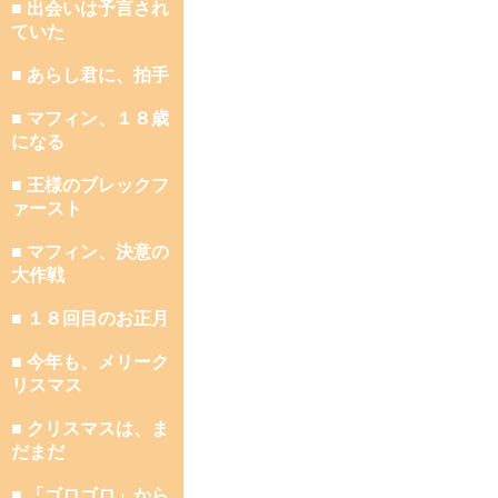
■ 出会いは予言され
ていた
■ あらし君に、拍手
■ マフィン、１８歳
になる
■ 王様のブレックフ
ァースト
■ マフィン、決意の
大作戦
■ １８回目のお正月
■ 今年も、メリーク
リスマス
■ クリスマスは、ま
だまだ
■ 「ゴロゴロ」から