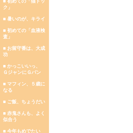
■ 初めての「猫ドッ
ク」
■ 暑いのが、キライ
■ 初めての「血液検
査」
■ お留守番は、大成
功
■ かっこいいっ、
ＧジャンにＧパン
■ マフィン、５歳に
なる
■ ご飯、ちょうだい
■ 赤鬼さんも、よく
似合う
■ 今年もめでたい