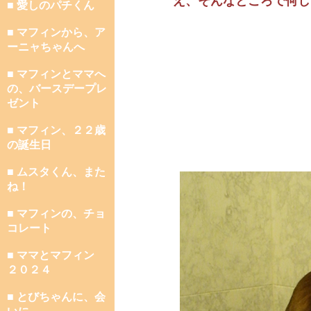
え、そんなところで何し
■ 愛しのパチくん
■ マフィンから、ア
ーニャちゃんへ
■ マフィンとママへ
の、バースデープレ
ゼント
■ マフィン、２２歳
の誕生日
■ ムスタくん、また
ね！
■ マフィンの、チョ
コレート
■ ママとマフィン
２０２４
■ とびちゃんに、会