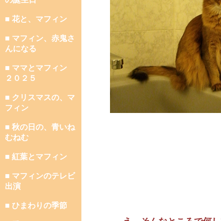
■ 花と、マフィン
■ マフィン、赤鬼さ
んになる
■ ママとマフィン
２０２５
■ クリスマスの、マ
フィン
■ 秋の日の、青いね
むねむ
■ 紅葉とマフィン
■ マフィンのテレビ
出演
■ ひまわりの季節