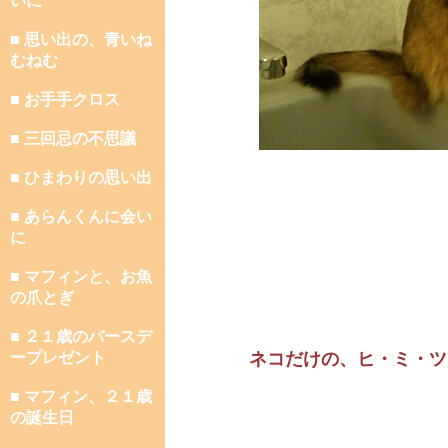
いに
■ 思い出の、青いね
むねむ
■ お手手クロス
■ 三回忌の不思議
■ ひまわりの思い出
■ あらんくんに会い
に
■ マフィンと、お魚
の爪とぎ
■ ２１歳のバースデ
ープレゼント
ネコだけの、ヒ・ミ・ツ
■ マフィン、２１歳
の誕生日