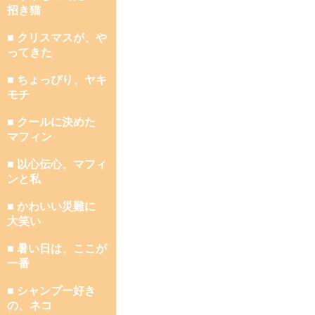
招き猫
■ クリスマスが、や
ってきた
■ ちょっぴり、ヤキ
モチ
■ クールに決めた
マフィン
■ 以心伝心、マフィ
ンと私
■ かわいい災難に
大笑い
■ 暑い日は、ここが
一番
■ シャンプー好き
の、ネコ