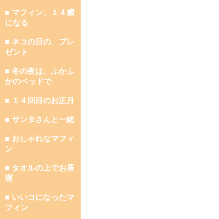
■ マフィン、１４歳
になる
■ ネコの日の、プレ
ゼント
■ 冬の夜は、ふかふ
かのベッドで
■ １４回目のお正月
■ サンタさんと一緒
■ おしゃれなマフィ
ン
■ タオルの上でお昼
寝
■ いいコになったマ
フィン