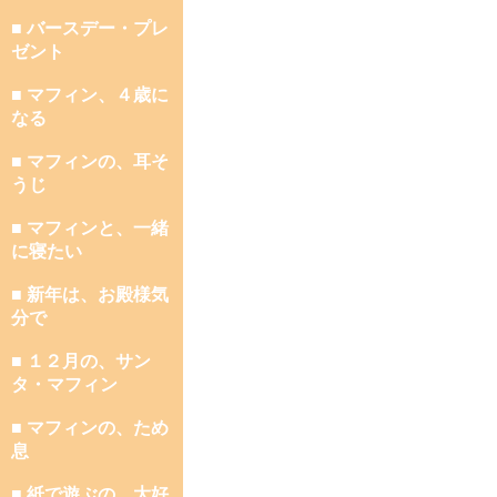
■ バースデー・プレ
ゼント
■ マフィン、４歳に
なる
■ マフィンの、耳そ
うじ
■ マフィンと、一緒
に寝たい
■ 新年は、お殿様気
分で
■ １２月の、サン
タ・マフィン
■ マフィンの、ため
息
■ 紙で遊ぶの、大好