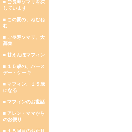
■ ご長寿ソマリを探
しています
■ この夏の、ねむね
む
■ ご長寿ソマリ、大
募集
■ 甘えんぼマフィン
■ １５歳の、バース
デー・ケーキ
■ マフィン、１５歳
になる
■ マフィンのお世話
■ アレン・ママから
のお便り
■ １５回目のお正月