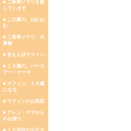
■ ご長寿ソマリを探
しています
■ この夏の、ねむね
む
■ ご長寿ソマリ、大
募集
■ 甘えんぼマフィン
■ １５歳の、バース
デー・ケーキ
■ マフィン、１５歳
になる
■ マフィンのお世話
■ アレン・ママから
のお便り
■ １５回目のお正月