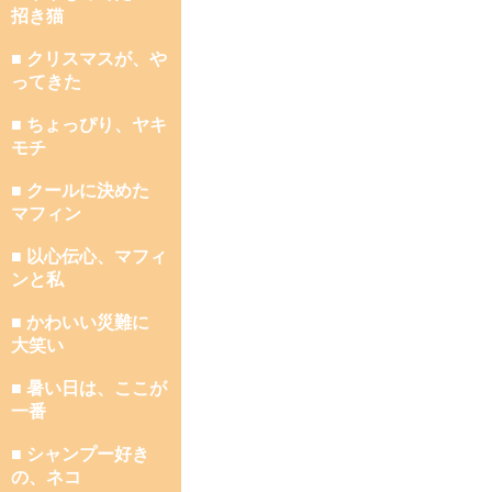
招き猫
■ クリスマスが、や
ってきた
■ ちょっぴり、ヤキ
モチ
■ クールに決めた
マフィン
■ 以心伝心、マフィ
ンと私
■ かわいい災難に
大笑い
■ 暑い日は、ここが
一番
■ シャンプー好き
の、ネコ