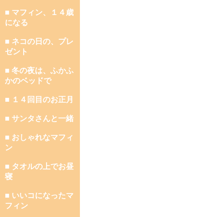
■ マフィン、１４歳
になる
■ ネコの日の、プレ
ゼント
■ 冬の夜は、ふかふ
かのベッドで
■ １４回目のお正月
■ サンタさんと一緒
■ おしゃれなマフィ
ン
■ タオルの上でお昼
寝
■ いいコになったマ
フィン