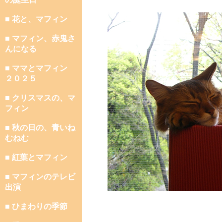
■ 花と、マフィン
■ マフィン、赤鬼さ
んになる
■ ママとマフィン
２０２５
■ クリスマスの、マ
フィン
■ 秋の日の、青いね
むねむ
■ 紅葉とマフィン
■ マフィンのテレビ
出演
■ ひまわりの季節