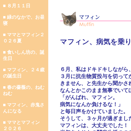
■ ８月１１日
■ 緑のなかで、お昼
寝
■ ママとマフィン２
マフィン、病気を乗
０２６夏
■ 食いしん坊の、誕
生日
６月、私はドキドキしながら
■ マフィン、２４歳
の誕生日
３月に抗生物質投与を切って
きません、と先生から聞かさ
■ 春の薔薇の、ねむ
なんとかこのまま無事でいて
ねむ
「がんばれ、マフィン。
病気になんか負けるな！」
■ マフィン、赤鬼さ
んになる
と毎日声をかけていました。
そうして、３ヶ月が過ぎまし
■ ママとマフィン
マフィンは、大丈夫でした！
２０２６