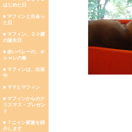
はじめた日
■ マフィンと出会っ
た日
■ マフィン、２０歳
の誕生日
■ 赤いベレーの、オ
シャレの春
■ マフィンは、出張
中
■ ママとマフィン
■ マフィンからのク
リスマス・プレゼン
ト
■ ７ニャン家族を紹
介します