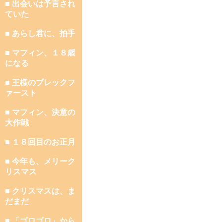
■ 出会いは予言され
ていた
■ あらし君に、拍手
■ マフィン、１８歳
になる
■ 王様のブレックフ
ァースト
■ マフィン、決意の
大作戦
■ １８回目のお正月
■ 今年も、メリーク
リスマス
■ クリスマスは、ま
だまだ
■ 「ゴロゴロ」から