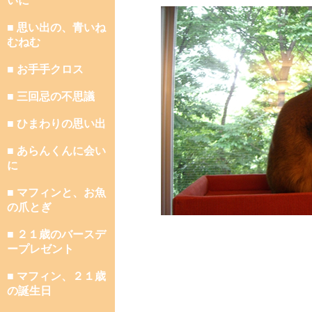
いに
■ 思い出の、青いね
むねむ
■ お手手クロス
■ 三回忌の不思議
■ ひまわりの思い出
■ あらんくんに会い
に
■ マフィンと、お魚
の爪とぎ
■ ２１歳のバースデ
ープレゼント
■ マフィン、２１歳
の誕生日