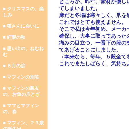
ところが、昨年、素材が優し
てしまいました。
■ クリスマスの、楽
しみ
麻だと冬場は寒々しく、爪を
これではとても使えません。
■ 猫さんに会いに
そこで私は今年初め、メーカ
確保し、大事に取ってあった
■ 紅葉の秋
痛みの目立つ、一番下の段の
■ 思い出の、ねむね
てあげることにしました。
む
（本来なら、毎年、５段全て
これでまたしばらく、気持ち
■ ８月の涙
■ マフィンの別荘
■ マフィンの親友
の、お魚の爪とぎ
■ ママとマフィン
の、春
■ マフィン、２３歳
の誕生日