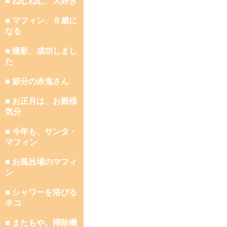
■ ねむねむ、大好き
■ マフィン、８歳に
なる
■ 撮影、成功しまし
た
■ 節分の赤鬼さん
■ お正月は、お殿様
気分
■ 今年も、サンタ・
マフィン
■ お風呂場のマフィ
ン
■ シャワーを浴びる
ネコ
■ またもや、掃除機