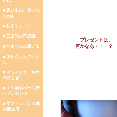
いに
■ 思い出の、青いね
むねむ
■ お手手クロス
■ 三回忌の不思議
プレゼントは、
何かなあ・・・？
■ ひまわりの思い出
■ あらんくんに会い
に
■ マフィンと、お魚
の爪とぎ
■ ２１歳のバースデ
ープレゼント
■ マフィン、２１歳
の誕生日