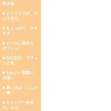
招き猫
■ クリスマスが、や
ってきた
■ ちょっぴり、ヤキ
モチ
■ クールに決めた
マフィン
■ 以心伝心、マフィ
ンと私
■ かわいい災難に
大笑い
■ 暑い日は、ここが
一番
■ シャンプー好き
の、ネコ