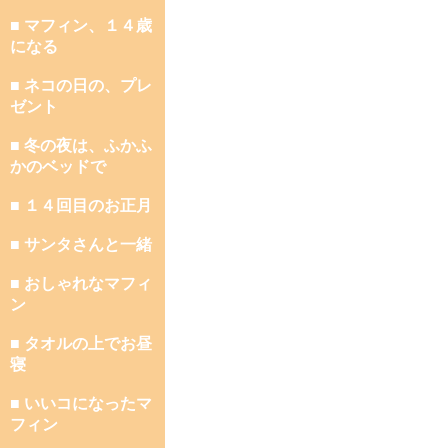
■ マフィン、１４歳
になる
■ ネコの日の、プレ
ゼント
■ 冬の夜は、ふかふ
かのベッドで
■ １４回目のお正月
■ サンタさんと一緒
■ おしゃれなマフィ
ン
■ タオルの上でお昼
寝
■ いいコになったマ
フィン