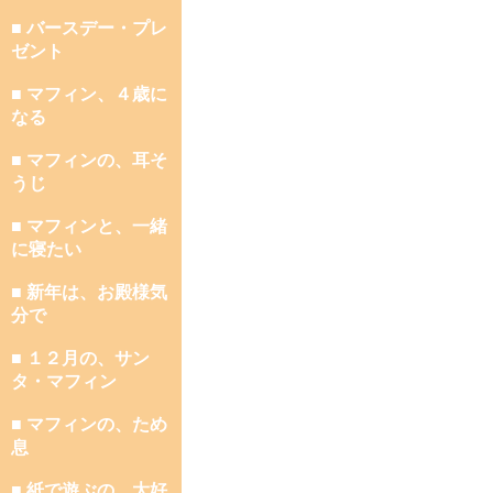
■ バースデー・プレ
ゼント
■ マフィン、４歳に
なる
■ マフィンの、耳そ
うじ
■ マフィンと、一緒
に寝たい
■ 新年は、お殿様気
分で
■ １２月の、サン
タ・マフィン
■ マフィンの、ため
息
■ 紙で遊ぶの、大好