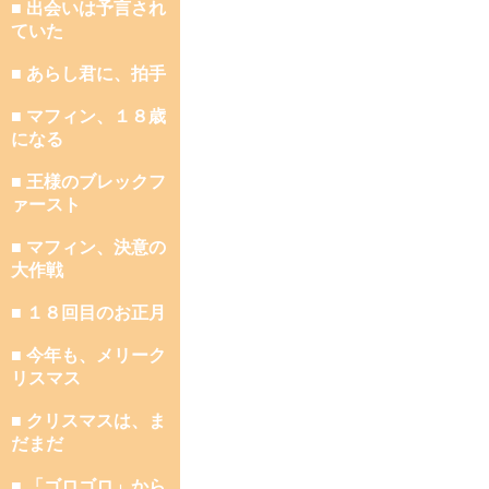
■ 出会いは予言され
ていた
■ あらし君に、拍手
■ マフィン、１８歳
になる
■ 王様のブレックフ
ァースト
■ マフィン、決意の
大作戦
■ １８回目のお正月
■ 今年も、メリーク
リスマス
■ クリスマスは、ま
だまだ
■ 「ゴロゴロ」から