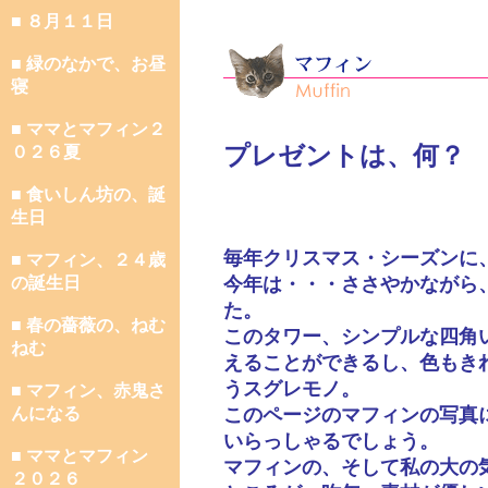
■ ８月１１日
■ 緑のなかで、お昼
寝
■ ママとマフィン２
プレゼントは、何？
０２６夏
■ 食いしん坊の、誕
生日
毎年クリスマス・シーズンに
■ マフィン、２４歳
の誕生日
今年は・・・ささやかながら
た。
■ 春の薔薇の、ねむ
このタワー、シンプルな四角
ねむ
えることができるし、色もき
うスグレモノ。
■ マフィン、赤鬼さ
んになる
このページのマフィンの写真
いらっしゃるでしょう。
■ ママとマフィン
マフィンの、そして私の大の
２０２６