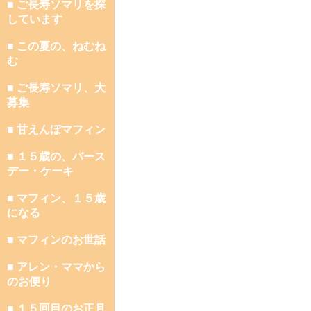
■ ご長寿ソマリを探
しています
■ この夏の、ねむね
む
■ ご長寿ソマリ、大
募集
■ 甘えんぼマフィン
■ １５歳の、バース
デー・ケーキ
■ マフィン、１５歳
になる
■ マフィンのお世話
■ アレン・ママから
のお便り
■ １５回目のお正月