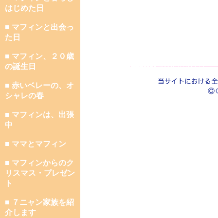
はじめた日
■ マフィンと出会っ
た日
■ マフィン、２０歳
の誕生日
■ 赤いベレーの、オ
シャレの春
■ マフィンは、出張
中
■ ママとマフィン
■ マフィンからのク
リスマス・プレゼン
ト
■ ７ニャン家族を紹
介します