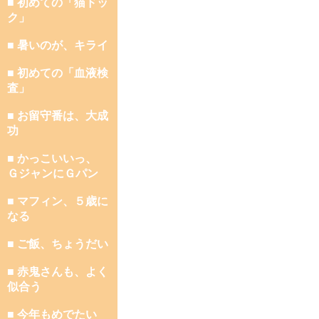
■ 初めての「猫ドッ
ク」
■ 暑いのが、キライ
■ 初めての「血液検
査」
■ お留守番は、大成
功
■ かっこいいっ、
ＧジャンにＧパン
■ マフィン、５歳に
なる
■ ご飯、ちょうだい
■ 赤鬼さんも、よく
似合う
■ 今年もめでたい