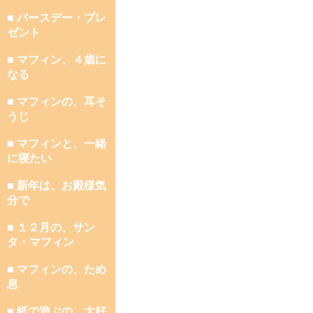
■ バースデー・プレ
ゼント
■ マフィン、４歳に
なる
■ マフィンの、耳そ
うじ
■ マフィンと、一緒
に寝たい
■ 新年は、お殿様気
分で
■ １２月の、サン
タ・マフィン
■ マフィンの、ため
息
■ 紙で遊ぶの、大好