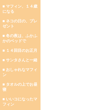
■ マフィン、１４歳
になる
■ ネコの日の、プレ
ゼント
■ 冬の夜は、ふかふ
かのベッドで
■ １４回目のお正月
■ サンタさんと一緒
■ おしゃれなマフィ
ン
■ タオルの上でお昼
寝
■ いいコになったマ
フィン