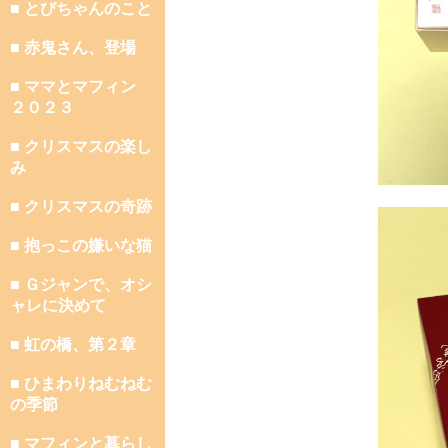
■ とびちゃんのこと
■ 赤鬼さん、登場
■ ママとマフィン
２０２３
■ クリスマスの楽し
み
■ クリスマスの奇跡
■ 抱っこの嫌いな猫
■ Ｇジャンで、オシ
ャレに決めて
■ 虹の橋、第２章
■ ひまわりねむねむ
の季節
■ マフィンと暮らし