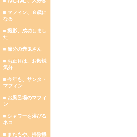
■ ねむねむ、大好き
■ マフィン、８歳に
なる
■ 撮影、成功しまし
た
■ 節分の赤鬼さん
■ お正月は、お殿様
気分
■ 今年も、サンタ・
マフィン
■ お風呂場のマフィ
ン
■ シャワーを浴びる
ネコ
■ またもや、掃除機