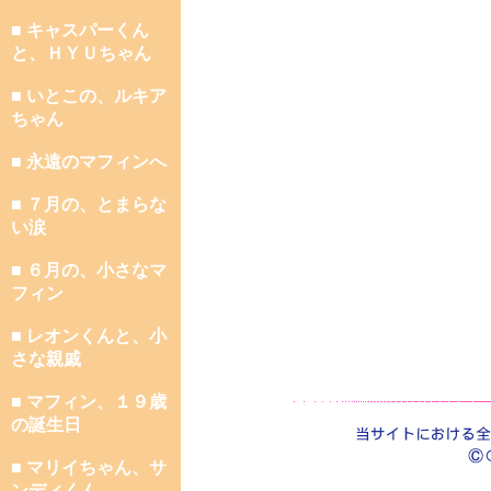
■ キャスパーくん
と、ＨＹＵちゃん
■ いとこの、ルキア
ちゃん
■ 永遠のマフィンへ
■ ７月の、とまらな
い涙
■ ６月の、小さなマ
フィン
■ レオンくんと、小
さな親戚
■ マフィン、１９歳
の誕生日
■ マリイちゃん、サ
ンディくん