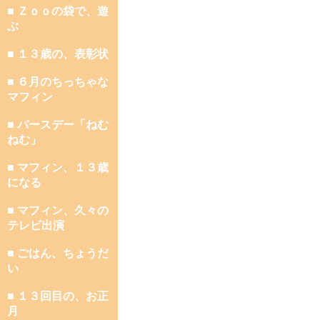
■ Ｚｏｏの袋で、遊
ぶ
■ １３歳の、表彰状
■ ６月のちっちゃな
マフィン
■ バースデー「ねむ
ねむ」
■ マフィン、１３歳
になる
■ マフィン、久々の
テレビ出演
■ ごはん、ちょうだ
い
■ １３回目の、お正
月