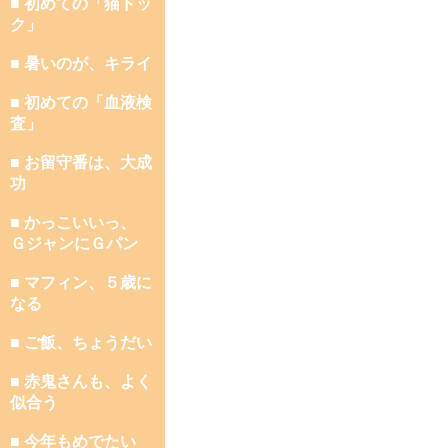
■ 初めての「猫ドッ
ク」
■ 暑いのが、キライ
■ 初めての「血液検
査」
■ お留守番は、大成
功
■ かっこいいっ、
ＧジャンにＧパン
■ マフィン、５歳に
なる
■ ご飯、ちょうだい
■ 赤鬼さんも、よく
似合う
■ 今年もめでたい