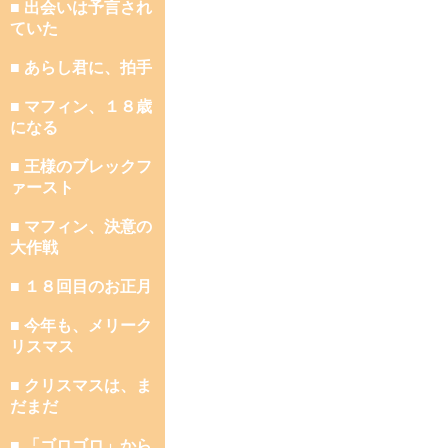
■ 出会いは予言され
ていた
■ あらし君に、拍手
■ マフィン、１８歳
になる
■ 王様のブレックフ
ァースト
■ マフィン、決意の
大作戦
■ １８回目のお正月
■ 今年も、メリーク
リスマス
■ クリスマスは、ま
だまだ
■ 「ゴロゴロ」から