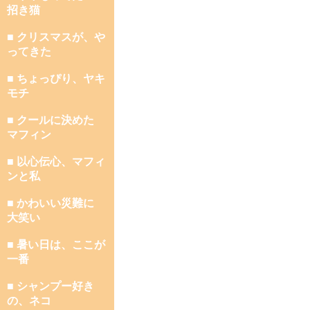
招き猫
■ クリスマスが、や
ってきた
■ ちょっぴり、ヤキ
モチ
■ クールに決めた
マフィン
■ 以心伝心、マフィ
ンと私
■ かわいい災難に
大笑い
■ 暑い日は、ここが
一番
■ シャンプー好き
の、ネコ