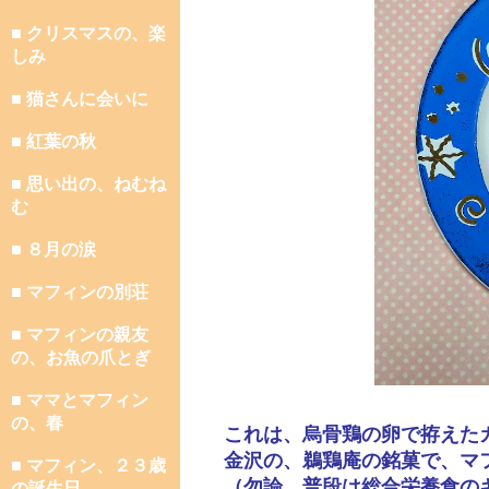
■ クリスマスの、楽
しみ
■ 猫さんに会いに
■ 紅葉の秋
■ 思い出の、ねむね
む
■ ８月の涙
■ マフィンの別荘
■ マフィンの親友
の、お魚の爪とぎ
■ ママとマフィン
の、春
これは、烏骨鶏の卵で拵えた
金沢の、鵜鶏庵の銘菓で、マ
■ マフィン、２３歳
（勿論、普段は総合栄養食の
の誕生日