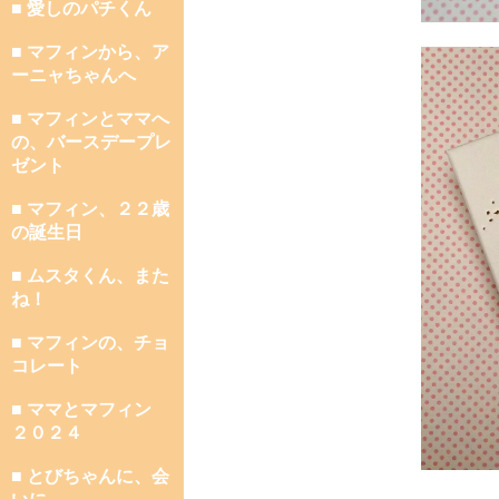
■ 愛しのパチくん
■ マフィンから、ア
ーニャちゃんへ
■ マフィンとママへ
の、バースデープレ
ゼント
■ マフィン、２２歳
の誕生日
■ ムスタくん、また
ね！
■ マフィンの、チョ
コレート
■ ママとマフィン
２０２４
■ とびちゃんに、会