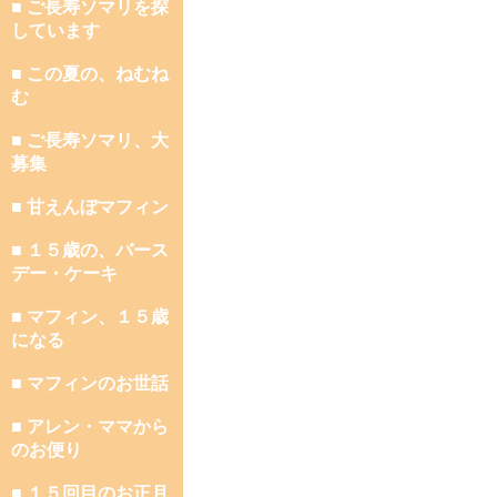
■ ご長寿ソマリを探
しています
■ この夏の、ねむね
む
■ ご長寿ソマリ、大
募集
■ 甘えんぼマフィン
■ １５歳の、バース
デー・ケーキ
■ マフィン、１５歳
になる
■ マフィンのお世話
■ アレン・ママから
のお便り
■ １５回目のお正月