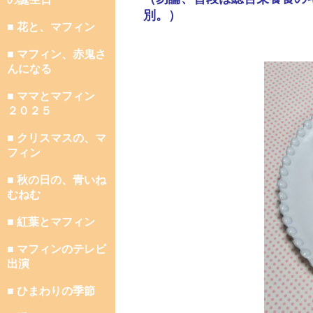
別。）
■ 花と、マフィン
■ マフィン、赤鬼さ
んになる
■ ママとマフィン
２０２５
■ クリスマスの、マ
フィン
■ 秋の日の、青いね
むねむ
■ 紅葉とマフィン
■ マフィンのテレビ
出演
■ ひまわりの季節