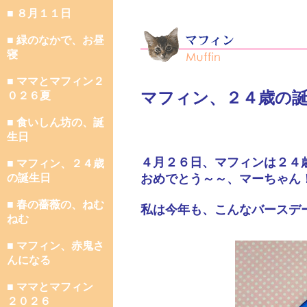
■ ８月１１日
■ 緑のなかで、お昼
寝
■ ママとマフィン２
マフィン、２４歳の
０２６夏
■ 食いしん坊の、誕
生日
４月２６日、マフィンは２４
■ マフィン、２４歳
の誕生日
おめでとう～～、マーちゃん
■ 春の薔薇の、ねむ
私は今年も、こんなバースデ
ねむ
■ マフィン、赤鬼さ
んになる
■ ママとマフィン
２０２６