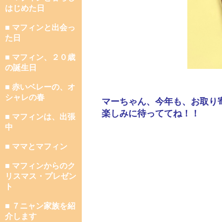
はじめた日
■ マフィンと出会っ
た日
■ マフィン、２０歳
の誕生日
■ 赤いベレーの、オ
シャレの春
マーちゃん、今年も、お取り
楽しみに待っててね！！
■ マフィンは、出張
中
■ ママとマフィン
■ マフィンからのク
リスマス・プレゼン
ト
■ ７ニャン家族を紹
介します