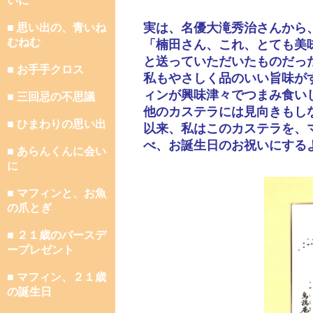
いに
実は、名優大滝秀治さんから
■ 思い出の、青いね
むねむ
「楠田さん、これ、とても美
と送っていただいたものだっ
■ お手手クロス
私もやさしく品のいい旨味が
ィンが興味津々でつまみ食い
■ 三回忌の不思議
他のカステラには見向きもし
■ ひまわりの思い出
以来、私はこのカステラを、
べ、お誕生日のお祝いにする
■ あらんくんに会い
に
■ マフィンと、お魚
の爪とぎ
■ ２１歳のバースデ
ープレゼント
■ マフィン、２１歳
の誕生日