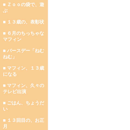
■ Ｚｏｏの袋で、遊
ぶ
■ １３歳の、表彰状
■ ６月のちっちゃな
マフィン
■ バースデー「ねむ
ねむ」
■ マフィン、１３歳
になる
■ マフィン、久々の
テレビ出演
■ ごはん、ちょうだ
い
■ １３回目の、お正
月