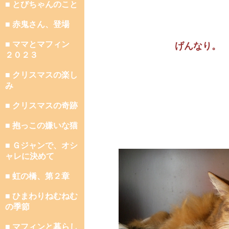
■ とびちゃんのこと
■ 赤鬼さん、登場
■ ママとマフィン
げんなり。
２０２３
■ クリスマスの楽し
み
■ クリスマスの奇跡
■ 抱っこの嫌いな猫
■ Ｇジャンで、オシ
ャレに決めて
■ 虹の橋、第２章
■ ひまわりねむねむ
の季節
■ マフィンと暮らし