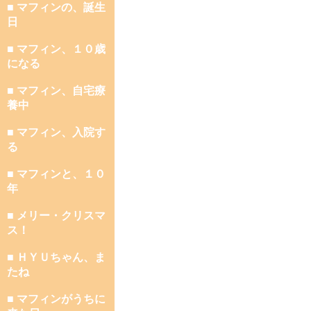
■ マフィンの、誕生
日
■ マフィン、１０歳
になる
■ マフィン、自宅療
養中
■ マフィン、入院す
る
■ マフィンと、１０
年
■ メリー・クリスマ
ス！
■ ＨＹＵちゃん、ま
たね
■ マフィンがうちに