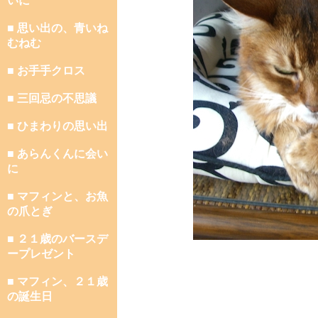
いに
■ 思い出の、青いね
むねむ
■ お手手クロス
■ 三回忌の不思議
■ ひまわりの思い出
■ あらんくんに会い
に
■ マフィンと、お魚
の爪とぎ
■ ２１歳のバースデ
ープレゼント
■ マフィン、２１歳
の誕生日