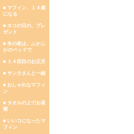
■ マフィン、１４歳
になる
■ ネコの日の、プレ
ゼント
■ 冬の夜は、ふかふ
かのベッドで
■ １４回目のお正月
■ サンタさんと一緒
■ おしゃれなマフィ
ン
■ タオルの上でお昼
寝
■ いいコになったマ
フィン