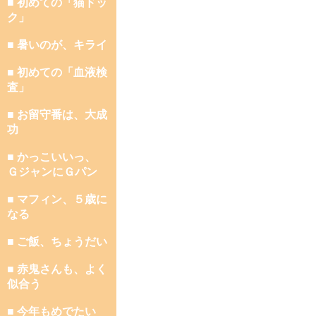
■ 初めての「猫ドッ
ク」
■ 暑いのが、キライ
■ 初めての「血液検
査」
■ お留守番は、大成
功
■ かっこいいっ、
ＧジャンにＧパン
■ マフィン、５歳に
なる
■ ご飯、ちょうだい
■ 赤鬼さんも、よく
似合う
■ 今年もめでたい