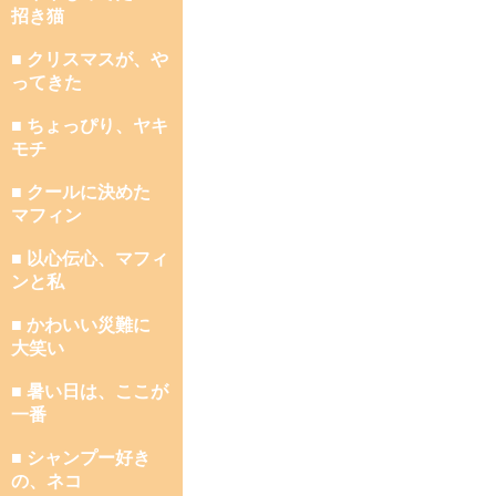
招き猫
■ クリスマスが、や
ってきた
■ ちょっぴり、ヤキ
モチ
■ クールに決めた
マフィン
■ 以心伝心、マフィ
ンと私
■ かわいい災難に
大笑い
■ 暑い日は、ここが
一番
■ シャンプー好き
の、ネコ