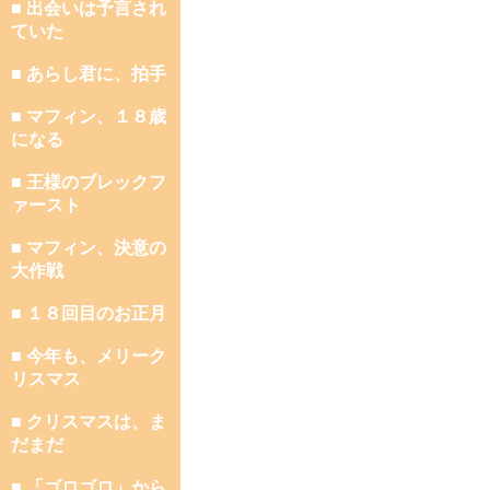
■ 出会いは予言され
ていた
■ あらし君に、拍手
■ マフィン、１８歳
になる
■ 王様のブレックフ
ァースト
■ マフィン、決意の
大作戦
■ １８回目のお正月
■ 今年も、メリーク
リスマス
■ クリスマスは、ま
だまだ
■ 「ゴロゴロ」から