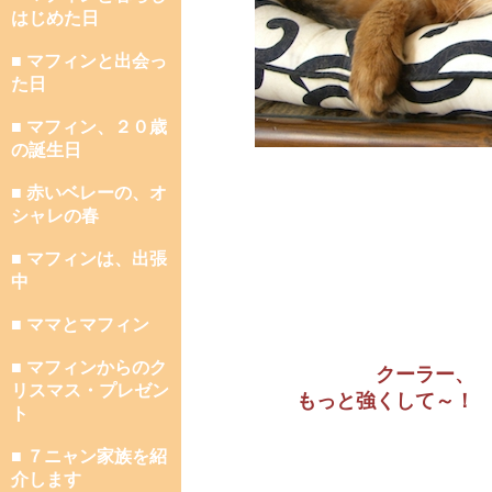
はじめた日
■ マフィンと出会っ
た日
■ マフィン、２０歳
の誕生日
■ 赤いベレーの、オ
シャレの春
■ マフィンは、出張
中
■ ママとマフィン
■ マフィンからのク
クーラー、
リスマス・プレゼン
もっと強くして～！
ト
■ ７ニャン家族を紹
介します