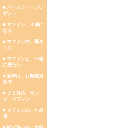
■ バースデー・プレ
ゼント
■ マフィン、４歳に
なる
■ マフィンの、耳そ
うじ
■ マフィンと、一緒
に寝たい
■ 新年は、お殿様気
分で
■ １２月の、サン
タ・マフィン
■ マフィンの、ため
息
■ 紙で遊ぶの、大好