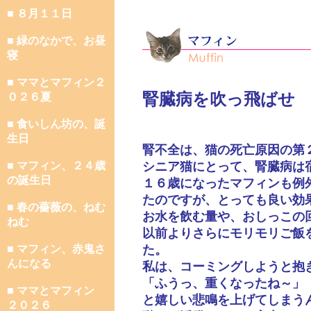
■ ８月１１日
■ 緑のなかで、お昼
寝
■ ママとマフィン２
腎臓病を吹っ飛ばせ
０２６夏
■ 食いしん坊の、誕
生日
腎不全は、猫の死亡原因の第
■ マフィン、２４歳
シニア猫にとって、腎臓病は
の誕生日
１６歳になったマフィンも例
たのですが、とっても良い効
■ 春の薔薇の、ねむ
お水を飲む量や、おしっこの
ねむ
以前よりさらにモリモリご飯
■ マフィン、赤鬼さ
た。
んになる
私は、コーミングしようと抱
「ふうっ、重くなったね～」
■ ママとマフィン
と嬉しい悲鳴を上げてしまう
２０２６