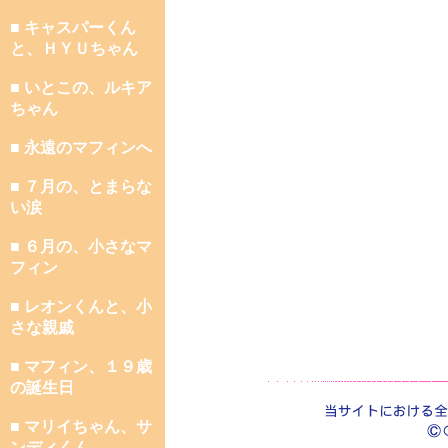
■ キャスパーくん
と、ＨＹＵちゃん
■ いとこの、ルキア
ちゃん
■ 永遠のマフィンへ
■ ７月の、とまらな
い涙
■ ６月の、小さなマ
フィン
■ レオンくんと、小
さな親戚
■ マフィン、１９歳
の誕生日
■ マリイちゃん、サ
ンディくん