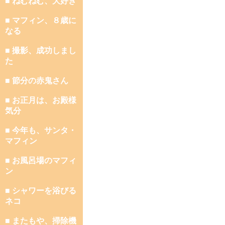
■ ねむねむ、大好き
■ マフィン、８歳に
なる
■ 撮影、成功しまし
た
■ 節分の赤鬼さん
■ お正月は、お殿様
気分
■ 今年も、サンタ・
マフィン
■ お風呂場のマフィ
ン
■ シャワーを浴びる
ネコ
■ またもや、掃除機