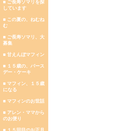
■ ご長寿ソマリを探
しています
■ この夏の、ねむね
む
■ ご長寿ソマリ、大
募集
■ 甘えんぼマフィン
■ １５歳の、バース
デー・ケーキ
■ マフィン、１５歳
になる
■ マフィンのお世話
■ アレン・ママから
のお便り
■ １５回目のお正月