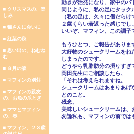
動きが活発になり、家中のパ
■ クリスマスの、楽
同じように、私の足にタック
しみ
（私の足は、久々に傷だらけ
２歳くらい若返った感じでし
■ 猫さんに会いに
いいぞ、マフィン、この調子
■ 紅葉の秋
もうひとつ、ご報告がありま
■ 思い出の、ねむね
大好物のシュークリームをね
む
しまったのです。
どうやら乳脂肪分の摂りすぎ
■ ８月の涙
岡田先生にご相談したら、
■ マフィンの別荘
「それは考えられますね。
シュークリームはあまりあげ
■ マフィンの親友
とのこと。
の、お魚の爪とぎ
残念。
美味しいシュークリームは、
■ ママとマフィン
の、春
勿論私も、マフィンの前では
■ マフィン、２３歳
の誕生日