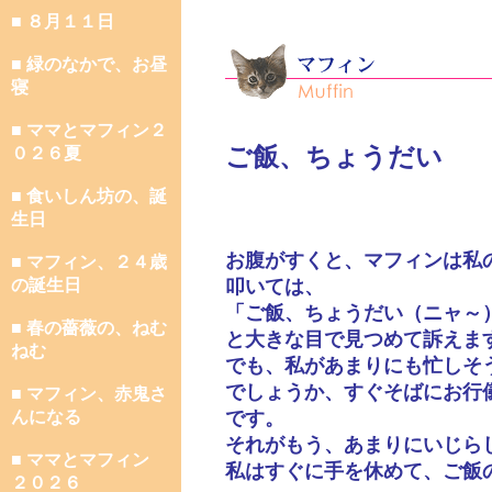
■ ８月１１日
■ 緑のなかで、お昼
寝
■ ママとマフィン２
ご飯、ちょうだい
０２６夏
■ 食いしん坊の、誕
生日
お腹がすくと、マフィンは私
■ マフィン、２４歳
の誕生日
叩いては、
「ご飯、ちょうだい（ニャ～
■ 春の薔薇の、ねむ
と大きな目で見つめて訴えま
ねむ
でも、私があまりにも忙しそ
でしょうか、すぐそばにお行
■ マフィン、赤鬼さ
んになる
です。
それがもう、あまりにいじら
■ ママとマフィン
私はすぐに手を休めて、ご飯
２０２６