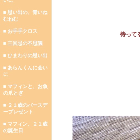
いに
■ 思い出の、青いね
むねむ
■ お手手クロス
待って
■ 三回忌の不思議
■ ひまわりの思い出
■ あらんくんに会い
に
■ マフィンと、お魚
の爪とぎ
■ ２１歳のバースデ
ープレゼント
■ マフィン、２１歳
の誕生日