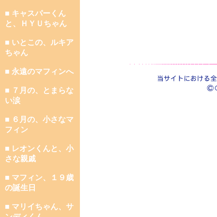
■ キャスパーくん
と、ＨＹＵちゃん
■ いとこの、ルキア
ちゃん
■ 永遠のマフィンへ
■ ７月の、とまらな
い涙
■ ６月の、小さなマ
フィン
■ レオンくんと、小
さな親戚
■ マフィン、１９歳
の誕生日
■ マリイちゃん、サ
ンディくん