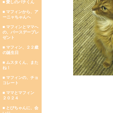
■ 愛しのパチくん
■ マフィンから、ア
ーニャちゃんへ
■ マフィンとママへ
の、バースデープレ
ゼント
■ マフィン、２２歳
の誕生日
■ ムスタくん、また
ね！
■ マフィンの、チョ
コレート
■ ママとマフィン
２０２４
■ とびちゃんに、会