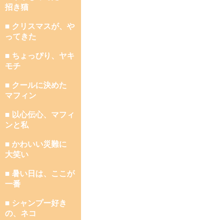
招き猫
■ クリスマスが、や
ってきた
■ ちょっぴり、ヤキ
モチ
■ クールに決めた
マフィン
■ 以心伝心、マフィ
ンと私
■ かわいい災難に
大笑い
■ 暑い日は、ここが
一番
■ シャンプー好き
の、ネコ