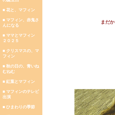
■ 花と、マフィン
■ マフィン、赤鬼さ
まだか
んになる
■ ママとマフィン
２０２５
■ クリスマスの、マ
フィン
■ 秋の日の、青いね
むねむ
■ 紅葉とマフィン
■ マフィンのテレビ
出演
■ ひまわりの季節