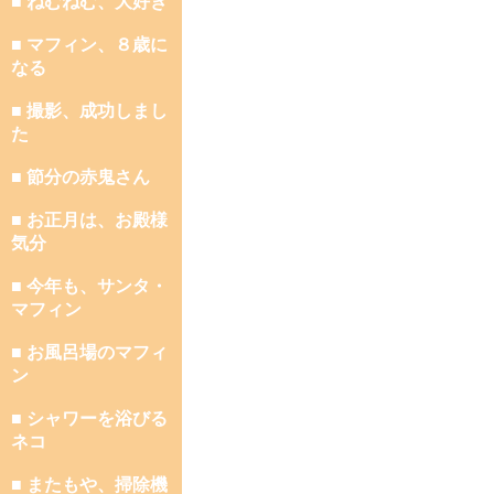
■ ねむねむ、大好き
■ マフィン、８歳に
なる
■ 撮影、成功しまし
た
■ 節分の赤鬼さん
■ お正月は、お殿様
気分
■ 今年も、サンタ・
マフィン
■ お風呂場のマフィ
ン
■ シャワーを浴びる
ネコ
■ またもや、掃除機