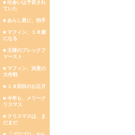
■ 出会いは予言され
ていた
■ あらし君に、拍手
■ マフィン、１８歳
になる
■ 王様のブレックフ
ァースト
■ マフィン、決意の
大作戦
■ １８回目のお正月
■ 今年も、メリーク
リスマス
■ クリスマスは、ま
だまだ
■ 「ゴロゴロ」から