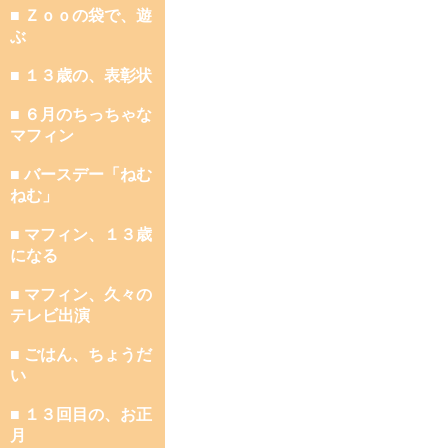
■ Ｚｏｏの袋で、遊
ぶ
■ １３歳の、表彰状
■ ６月のちっちゃな
マフィン
■ バースデー「ねむ
ねむ」
■ マフィン、１３歳
になる
■ マフィン、久々の
テレビ出演
■ ごはん、ちょうだ
い
■ １３回目の、お正
月