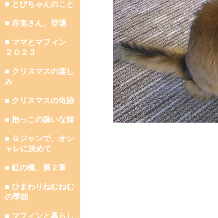
■ とびちゃんのこと
■ 赤鬼さん、登場
■ ママとマフィン
２０２３
■ クリスマスの楽し
み
■ クリスマスの奇跡
■ 抱っこの嫌いな猫
■ Ｇジャンで、オシ
ャレに決めて
■ 虹の橋、第２章
■ ひまわりねむねむ
の季節
■ マフィンと暮らし