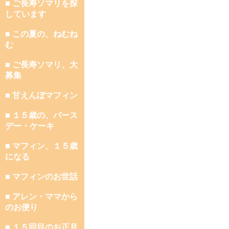
■ ご長寿ソマリを探
しています
■ この夏の、ねむね
む
■ ご長寿ソマリ、大
募集
■ 甘えんぼマフィン
■ １５歳の、バース
デー・ケーキ
■ マフィン、１５歳
になる
■ マフィンのお世話
■ アレン・ママから
のお便り
■ １５回目のお正月