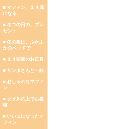
■ マフィン、１４歳
になる
■ ネコの日の、プレ
ゼント
■ 冬の夜は、ふかふ
かのベッドで
■ １４回目のお正月
■ サンタさんと一緒
■ おしゃれなマフィ
ン
■ タオルの上でお昼
寝
■ いいコになったマ
フィン