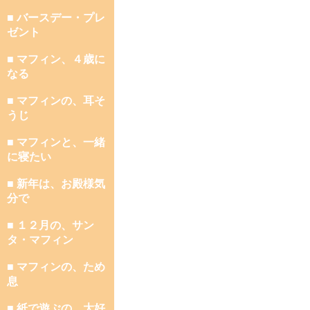
■ バースデー・プレ
ゼント
■ マフィン、４歳に
なる
■ マフィンの、耳そ
うじ
■ マフィンと、一緒
に寝たい
■ 新年は、お殿様気
分で
■ １２月の、サン
タ・マフィン
■ マフィンの、ため
息
■ 紙で遊ぶの、大好