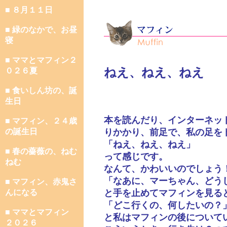
■ ８月１１日
■ 緑のなかで、お昼
寝
■ ママとマフィン２
ねえ、ねえ、ねえ
０２６夏
■ 食いしん坊の、誕
生日
本を読んだり、インターネッ
■ マフィン、２４歳
の誕生日
りかかり、前足で、私の足を
「ねえ、ねえ、ねえ」
■ 春の薔薇の、ねむ
って感じです。
ねむ
なんて、かわいいのでしょう
「なあに、マーちゃん、どう
■ マフィン、赤鬼さ
んになる
と手を止めてマフィンを見る
「どこ行くの、何したいの？
■ ママとマフィン
と私はマフィンの後について
２０２６