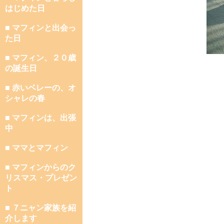
はじめた日
■ マフィンと出会っ
た日
■ マフィン、２０歳
の誕生日
■ 赤いベレーの、オ
シャレの春
■ マフィンは、出張
中
■ ママとマフィン
■ マフィンからのク
リスマス・プレゼン
ト
■ ７ニャン家族を紹
介します