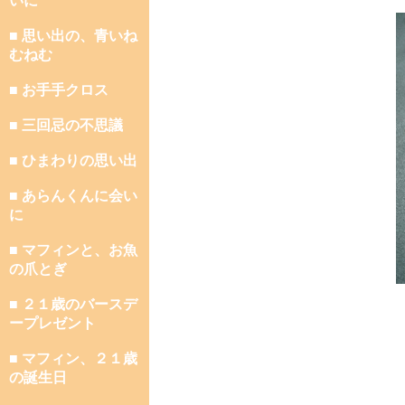
いに
■ 思い出の、青いね
むねむ
■ お手手クロス
■ 三回忌の不思議
■ ひまわりの思い出
■ あらんくんに会い
に
■ マフィンと、お魚
の爪とぎ
■ ２１歳のバースデ
ープレゼント
■ マフィン、２１歳
の誕生日