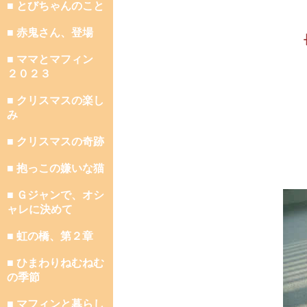
■ とびちゃんのこと
■ 赤鬼さん、登場
■ ママとマフィン
２０２３
■ クリスマスの楽し
み
■ クリスマスの奇跡
■ 抱っこの嫌いな猫
■ Ｇジャンで、オシ
ャレに決めて
■ 虹の橋、第２章
■ ひまわりねむねむ
の季節
■ マフィンと暮らし