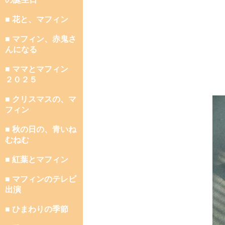
■ 花と、マフィン
■ マフィン、赤鬼さ
んになる
■ ママとマフィン
２０２５
■ クリスマスの、マ
フィン
■ 秋の日の、青いね
むねむ
■ 紅葉とマフィン
■ マフィンのテレビ
出演
■ ひまわりの季節