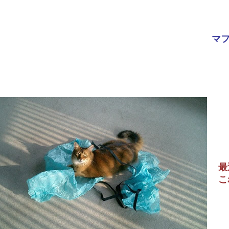
マ
最
こ