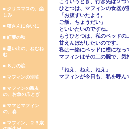
こういうとき、行き先は２つ
ひとつは、マフィンの食器が
■ クリスマスの、楽
しみ
「お腹すいたよう。
ご飯、ちょうだい」
■ 猫さんに会いに
といいたいのですね。
もうひとつは、私のベッドの
■ 紅葉の秋
甘えんぼがしたいのです。
■ 思い出の、ねむね
私は一緒にベッドに横になっ
む
マフィンはその二の腕で、気
■ ８月の涙
「ねえ、ねえ、ねえ」
マフィンが今日も、私を呼ん
■ マフィンの別荘
■ マフィンの親友
の、お魚の爪とぎ
■ ママとマフィン
の、春
■ マフィン、２３歳
の誕生日