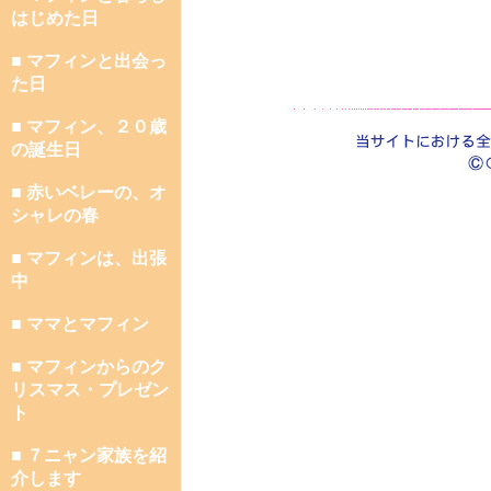
はじめた日
■ マフィンと出会っ
た日
■ マフィン、２０歳
の誕生日
■ 赤いベレーの、オ
シャレの春
■ マフィンは、出張
中
■ ママとマフィン
■ マフィンからのク
リスマス・プレゼン
ト
■ ７ニャン家族を紹
介します