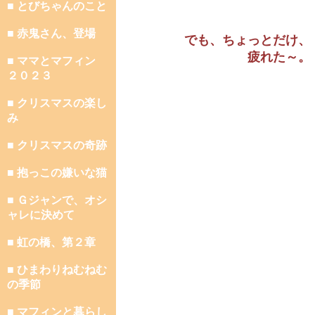
■ とびちゃんのこと
■ 赤鬼さん、登場
でも、ちょっとだけ、
疲れた～。
■ ママとマフィン
２０２３
■ クリスマスの楽し
み
■ クリスマスの奇跡
■ 抱っこの嫌いな猫
■ Ｇジャンで、オシ
ャレに決めて
■ 虹の橋、第２章
■ ひまわりねむねむ
の季節
■ マフィンと暮らし