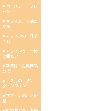
■ バースデー・プレ
ゼント
■ マフィン、４歳に
なる
■ マフィンの、耳そ
うじ
■ マフィンと、一緒
に寝たい
■ 新年は、お殿様気
分で
■ １２月の、サン
タ・マフィン
■ マフィンの、ため
息
■ 紙で遊ぶの、大好