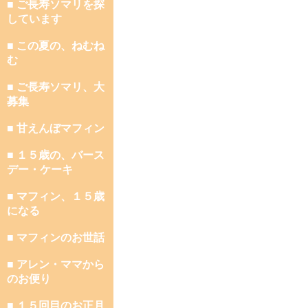
■ ご長寿ソマリを探
しています
■ この夏の、ねむね
む
■ ご長寿ソマリ、大
募集
■ 甘えんぼマフィン
■ １５歳の、バース
デー・ケーキ
■ マフィン、１５歳
になる
■ マフィンのお世話
■ アレン・ママから
のお便り
■ １５回目のお正月