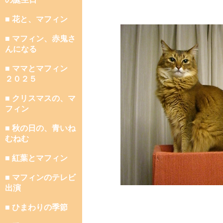
■ 花と、マフィン
■ マフィン、赤鬼さ
んになる
■ ママとマフィン
２０２５
■ クリスマスの、マ
フィン
■ 秋の日の、青いね
むねむ
■ 紅葉とマフィン
■ マフィンのテレビ
出演
■ ひまわりの季節