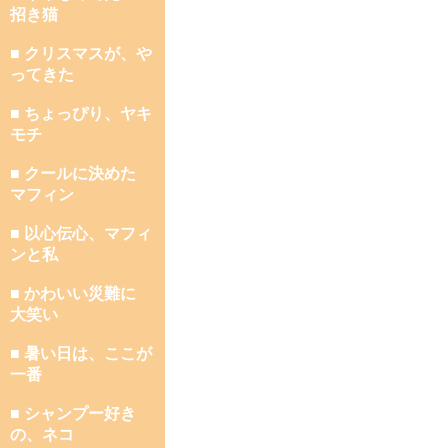
招き猫
■ クリスマスが、や
ってきた
■ ちょっぴり、ヤキ
モチ
■ クールに決めた
マフィン
■ 以心伝心、マフィ
ンと私
■ かわいい災難に
大笑い
■ 暑い日は、ここが
一番
■ シャンプー好き
の、ネコ