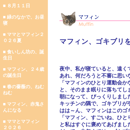
■ ８月１１日
■ 緑のなかで、お昼
寝
■ ママとマフィン２
マフィン、ゴキブリ
０２６夏
■ 食いしん坊の、誕
生日
夜中、私が寝ていると、遠く
■ マフィン、２４歳
の誕生日
あれ、何だろうと不審に思い
「マフィンのひとり運動会か
■ 春の薔薇の、ねむ
と、そのまま眠りに落ちてし
ねむ
朝になって、びっくりしまし
キッチンの隅で、ゴキブリが
■ マフィン、赤鬼さ
んになる
はは～ん、マフィンはこのゴ
「マフィン、すごいね、ひと
■ ママとマフィン
と私はすぐに褒めてあげまし
２０２６