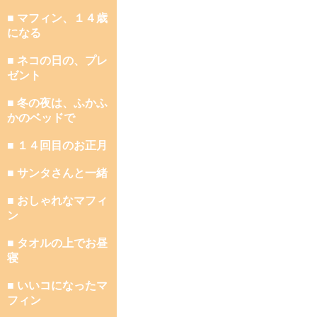
■ マフィン、１４歳
になる
■ ネコの日の、プレ
ゼント
■ 冬の夜は、ふかふ
かのベッドで
■ １４回目のお正月
■ サンタさんと一緒
■ おしゃれなマフィ
ン
■ タオルの上でお昼
寝
■ いいコになったマ
フィン