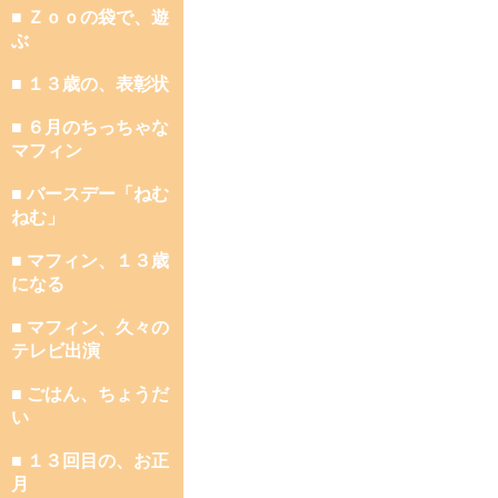
■ Ｚｏｏの袋で、遊
ぶ
■ １３歳の、表彰状
■ ６月のちっちゃな
マフィン
■ バースデー「ねむ
ねむ」
■ マフィン、１３歳
になる
■ マフィン、久々の
テレビ出演
■ ごはん、ちょうだ
い
■ １３回目の、お正
月