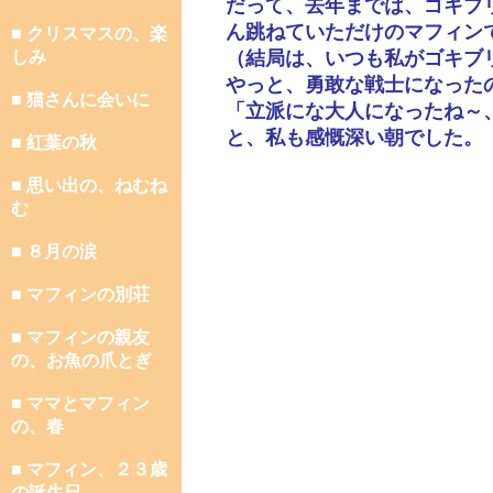
だって、去年までは、ゴキブ
ん跳ねていただけのマフィン
■ クリスマスの、楽
しみ
（結局は、いつも私がゴキブ
やっと、勇敢な戦士になった
■ 猫さんに会いに
「立派にな大人になったね～
と、私も感慨深い朝でした。
■ 紅葉の秋
■ 思い出の、ねむね
む
■ ８月の涙
■ マフィンの別荘
■ マフィンの親友
の、お魚の爪とぎ
■ ママとマフィン
の、春
■ マフィン、２３歳
の誕生日