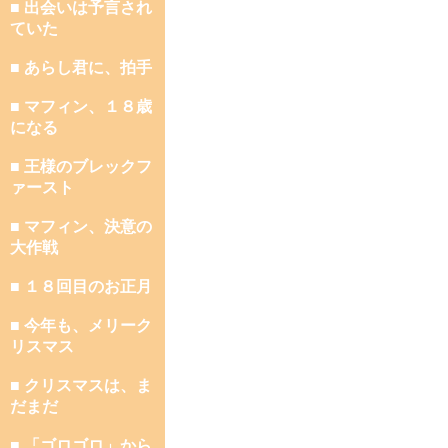
■ 出会いは予言され
ていた
■ あらし君に、拍手
■ マフィン、１８歳
になる
■ 王様のブレックフ
ァースト
■ マフィン、決意の
大作戦
■ １８回目のお正月
■ 今年も、メリーク
リスマス
■ クリスマスは、ま
だまだ
■ 「ゴロゴロ」から