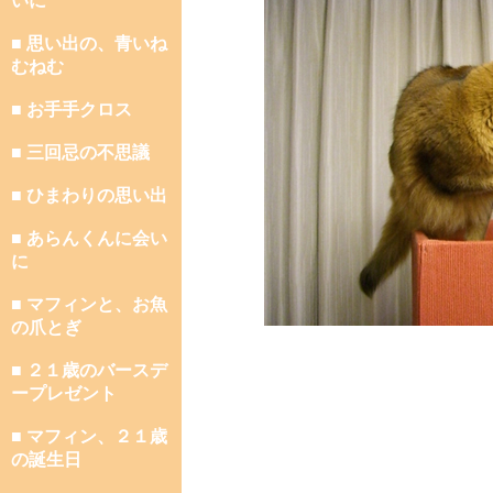
いに
■ 思い出の、青いね
むねむ
■ お手手クロス
■ 三回忌の不思議
■ ひまわりの思い出
■ あらんくんに会い
に
■ マフィンと、お魚
の爪とぎ
■ ２１歳のバースデ
ープレゼント
■ マフィン、２１歳
の誕生日