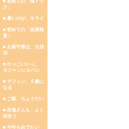
■ 初めての「猫ドッ
ク」
■ 暑いのが、キライ
■ 初めての「血液検
査」
■ お留守番は、大成
功
■ かっこいいっ、
ＧジャンにＧパン
■ マフィン、５歳に
なる
■ ご飯、ちょうだい
■ 赤鬼さんも、よく
似合う
■ 今年もめでたい