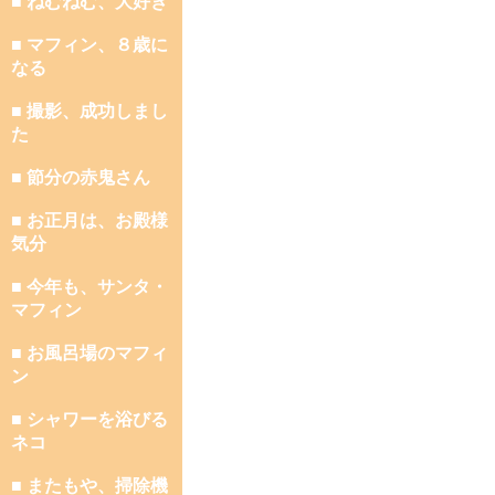
■ ねむねむ、大好き
■ マフィン、８歳に
なる
■ 撮影、成功しまし
た
■ 節分の赤鬼さん
■ お正月は、お殿様
気分
■ 今年も、サンタ・
マフィン
■ お風呂場のマフィ
ン
■ シャワーを浴びる
ネコ
■ またもや、掃除機