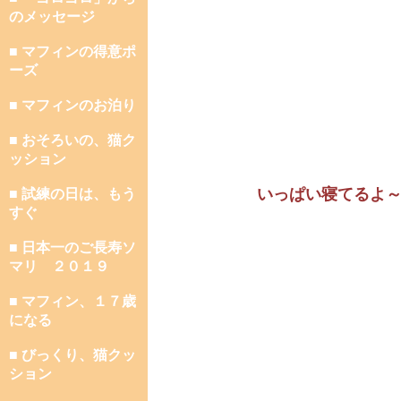
のメッセージ
■ マフィンの得意ポ
ーズ
■ マフィンのお泊り
■ おそろいの、猫ク
ッション
いっぱい寝てるよ
■ 試練の日は、もう
すぐ
■ 日本一のご長寿ソ
マリ ２０１９
■ マフィン、１７歳
になる
■ びっくり、猫クッ
ション