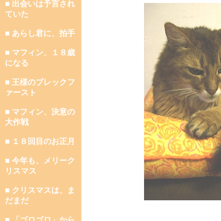
■ 出会いは予言され
ていた
■ あらし君に、拍手
■ マフィン、１８歳
になる
■ 王様のブレックフ
ァースト
■ マフィン、決意の
大作戦
■ １８回目のお正月
■ 今年も、メリーク
リスマス
■ クリスマスは、ま
だまだ
■ 「ゴロゴロ」から