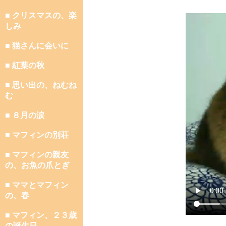
■ クリスマスの、楽
しみ
■ 猫さんに会いに
■ 紅葉の秋
■ 思い出の、ねむね
む
■ ８月の涙
■ マフィンの別荘
■ マフィンの親友
の、お魚の爪とぎ
■ ママとマフィン
の、春
■ マフィン、２３歳
の誕生日