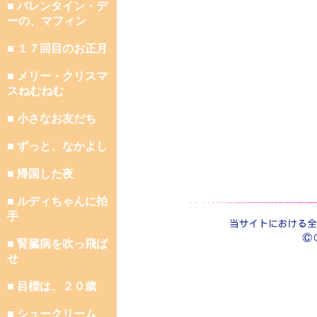
■ バレンタイン・デ
ーの、マフィン
■ １７回目のお正月
■ メリー・クリスマ
スねむねむ
■ 小さなお友だち
■ ずっと、なかよし
■ 帰国した夜
■ ルディちゃんに拍
手
■ 腎臓病を吹っ飛ば
せ
■ 目標は、２０歳
■ シュークリーム