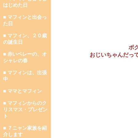
はじめた日
■ マフィンと出会っ
た日
■ マフィン、２０歳
の誕生日
ボ
■ 赤いベレーの、オ
おじいちゃんだっ
シャレの春
■ マフィンは、出張
中
■ ママとマフィン
■ マフィンからのク
リスマス・プレゼン
ト
■ ７ニャン家族を紹
介します