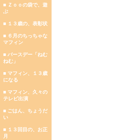
■ Ｚｏｏの袋で、遊
ぶ
■ １３歳の、表彰状
■ ６月のちっちゃな
マフィン
■ バースデー「ねむ
ねむ」
■ マフィン、１３歳
になる
■ マフィン、久々の
テレビ出演
■ ごはん、ちょうだ
い
■ １３回目の、お正
月