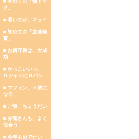
■ 初めての「猫ドッ
ク」
■ 暑いのが、キライ
■ 初めての「血液検
査」
■ お留守番は、大成
功
■ かっこいいっ、
ＧジャンにＧパン
■ マフィン、５歳に
なる
■ ご飯、ちょうだい
■ 赤鬼さんも、よく
似合う
■ 今年もめでたい