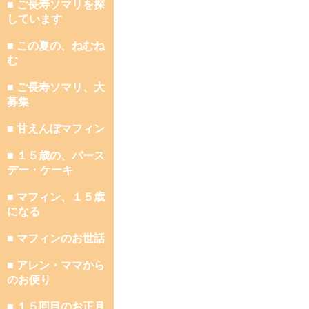
■ ご長寿ソマリを探
しています
■ この夏の、ねむね
む
■ ご長寿ソマリ、大
募集
■ 甘えんぼマフィン
■ １５歳の、バース
デー・ケーキ
■ マフィン、１５歳
になる
■ マフィンのお世話
■ アレン・ママから
のお便り
■ １５回目のお正月