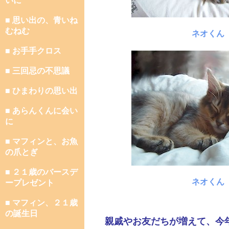
いに
■ 思い出の、青いね
むねむ
ネオくん
■ お手手クロス
■ 三回忌の不思議
■ ひまわりの思い出
■ あらんくんに会い
に
■ マフィンと、お魚
の爪とぎ
■ ２１歳のバースデ
ネオくん
ープレゼント
■ マフィン、２１歳
の誕生日
親戚やお友だちが増えて、今