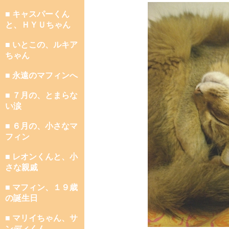
■ キャスパーくん
と、ＨＹＵちゃん
■ いとこの、ルキア
ちゃん
■ 永遠のマフィンへ
■ ７月の、とまらな
い涙
■ ６月の、小さなマ
フィン
■ レオンくんと、小
さな親戚
■ マフィン、１９歳
の誕生日
■ マリイちゃん、サ
ンディくん