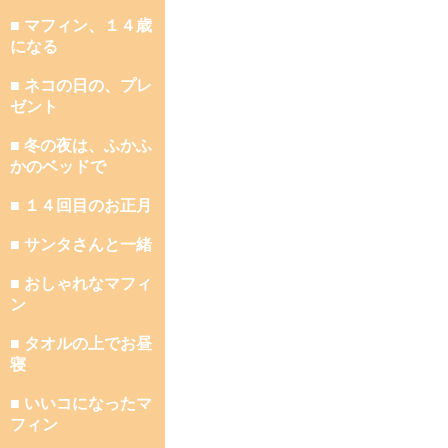
■ マフィン、１４歳
になる
■ ネコの日の、プレ
ゼント
■ 冬の夜は、ふかふ
かのベッドで
■ １４回目のお正月
■ サンタさんと一緒
■ おしゃれなマフィ
ン
■ タオルの上でお昼
寝
■ いいコになったマ
フィン