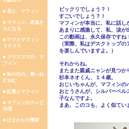
ビックリでしょう？！
■ 花と、マフィン
すごいでしょう？！
■ マフィン、赤鬼さ
マフィンが本当に、私に話し
んになる
あまりに感激して、私、涙が
この動画は、永久保存ですね
■ ママとマフィン
（実際、私はデスクトップの
２０２５
を楽しんでいますよ。）
■ クリスマスの、マ
フィン
それからね。
またまた親戚ニャンが見つか
■ 秋の日の、青いね
杉本ネオくん、１４歳。
むねむ
おじいちゃんが、マフィンの
おとうさんが、シルバーベル
■ 紅葉とマフィン
子なんですよ。
■ マフィンのテレビ
まあ、このコも、よく似てい
出演
■ ひまわりの季節