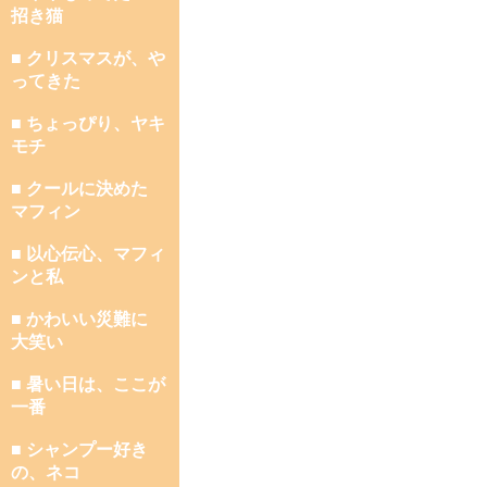
招き猫
■ クリスマスが、や
ってきた
■ ちょっぴり、ヤキ
モチ
■ クールに決めた
マフィン
■ 以心伝心、マフィ
ンと私
■ かわいい災難に
大笑い
■ 暑い日は、ここが
一番
■ シャンプー好き
の、ネコ