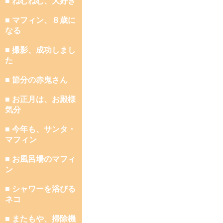
■ ねむねむ、大好き
■ マフィン、８歳に
なる
■ 撮影、成功しまし
た
■ 節分の赤鬼さん
■ お正月は、お殿様
気分
■ 今年も、サンタ・
マフィン
■ お風呂場のマフィ
ン
■ シャワーを浴びる
ネコ
■ またもや、掃除機