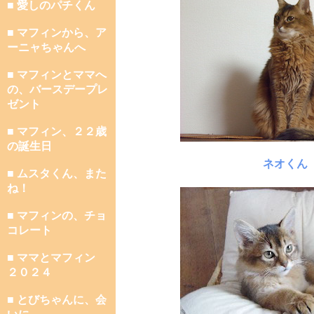
■ 愛しのパチくん
■ マフィンから、ア
ーニャちゃんへ
■ マフィンとママへ
の、バースデープレ
ゼント
■ マフィン、２２歳
の誕生日
ネオくん
■ ムスタくん、また
ね！
■ マフィンの、チョ
コレート
■ ママとマフィン
２０２４
■ とびちゃんに、会