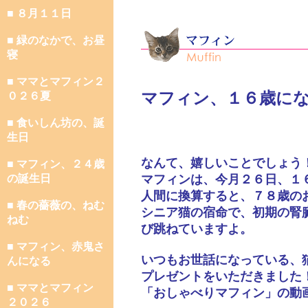
■ ８月１１日
■ 緑のなかで、お昼
寝
■ ママとマフィン２
マフィン、１６歳に
０２６夏
■ 食いしん坊の、誕
生日
なんて、嬉しいことでしょう
■ マフィン、２４歳
の誕生日
マフィンは、今月２６日、１
人間に換算すると、７８歳の
■ 春の薔薇の、ねむ
シニア猫の宿命で、初期の腎
ねむ
び跳ねていますよ。
■ マフィン、赤鬼さ
いつもお世話になっている、
んになる
プレゼントをいただきました
■ ママとマフィン
「おしゃべりマフィン」の動
２０２６