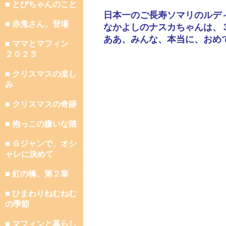
■ とびちゃんのこと
日本一のご長寿ソマリのルデ
■ 赤鬼さん、登場
なかよしのナスカちゃんは、
ああ、みんな、本当に、おめ
■ ママとマフィン
２０２３
■ クリスマスの楽し
み
■ クリスマスの奇跡
■ 抱っこの嫌いな猫
■ Ｇジャンで、オシ
ャレに決めて
■ 虹の橋、第２章
■ ひまわりねむねむ
の季節
■ マフィンと暮らし