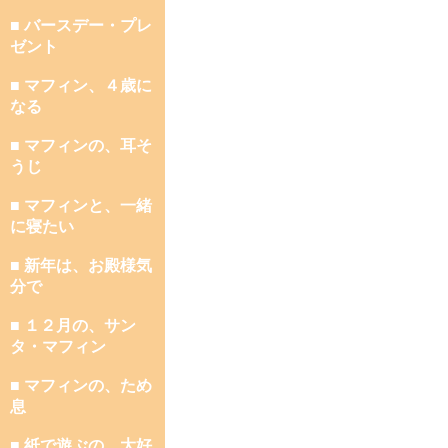
■ バースデー・プレ
ゼント
■ マフィン、４歳に
なる
■ マフィンの、耳そ
うじ
■ マフィンと、一緒
に寝たい
■ 新年は、お殿様気
分で
■ １２月の、サン
タ・マフィン
■ マフィンの、ため
息
■ 紙で遊ぶの、大好