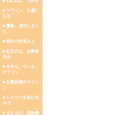
■ ねむねむ、大好き
■ マフィン、８歳に
なる
■ 撮影、成功しまし
た
■ 節分の赤鬼さん
■ お正月は、お殿様
気分
■ 今年も、サンタ・
マフィン
■ お風呂場のマフィ
ン
■ シャワーを浴びる
ネコ
■ またもや、掃除機