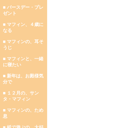
■ バースデー・プレ
ゼント
■ マフィン、４歳に
なる
■ マフィンの、耳そ
うじ
■ マフィンと、一緒
に寝たい
■ 新年は、お殿様気
分で
■ １２月の、サン
タ・マフィン
■ マフィンの、ため
息
■ 紙で遊ぶの、大好