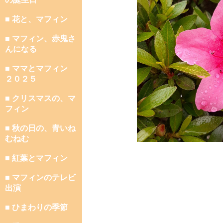
■ 花と、マフィン
■ マフィン、赤鬼さ
んになる
■ ママとマフィン
２０２５
■ クリスマスの、マ
フィン
■ 秋の日の、青いね
むねむ
■ 紅葉とマフィン
■ マフィンのテレビ
出演
■ ひまわりの季節