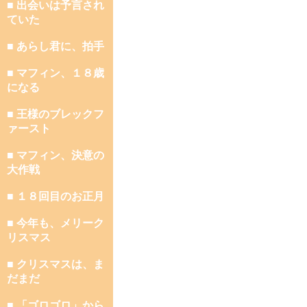
■ 出会いは予言され
ていた
■ あらし君に、拍手
■ マフィン、１８歳
になる
■ 王様のブレックフ
ァースト
■ マフィン、決意の
大作戦
■ １８回目のお正月
■ 今年も、メリーク
リスマス
■ クリスマスは、ま
だまだ
■ 「ゴロゴロ」から