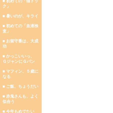
■ 初めての「猫ドッ
ク」
■ 暑いのが、キライ
■ 初めての「血液検
査」
■ お留守番は、大成
功
■ かっこいいっ、
ＧジャンにＧパン
■ マフィン、５歳に
なる
■ ご飯、ちょうだい
■ 赤鬼さんも、よく
似合う
■ 今年もめでたい