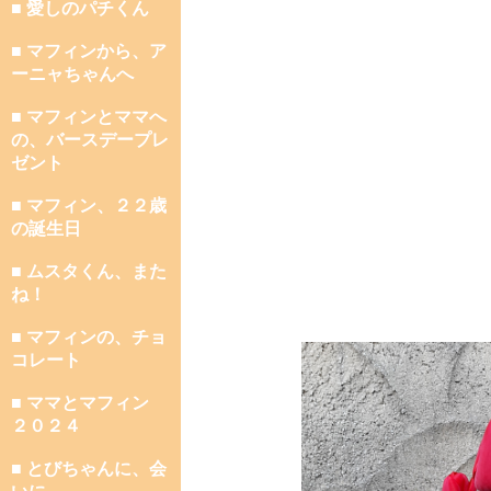
■ 愛しのパチくん
■ マフィンから、ア
ーニャちゃんへ
■ マフィンとママへ
の、バースデープレ
ゼント
■ マフィン、２２歳
の誕生日
■ ムスタくん、また
ね！
■ マフィンの、チョ
コレート
■ ママとマフィン
２０２４
■ とびちゃんに、会