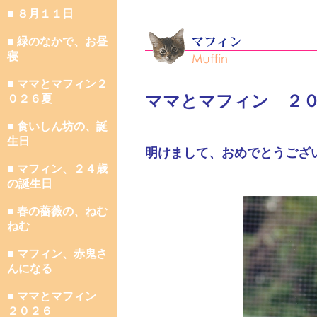
■ ８月１１日
■ 緑のなかで、お昼
寝
■ ママとマフィン２
ママとマフィン ２
０２６夏
■ 食いしん坊の、誕
生日
明けまして、おめでとうござ
■ マフィン、２４歳
の誕生日
■ 春の薔薇の、ねむ
ねむ
■ マフィン、赤鬼さ
んになる
■ ママとマフィン
２０２６