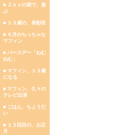
■ Ｚｏｏの袋で、遊
ぶ
■ １３歳の、表彰状
■ ６月のちっちゃな
マフィン
■ バースデー「ねむ
ねむ」
■ マフィン、１３歳
になる
■ マフィン、久々の
テレビ出演
■ ごはん、ちょうだ
い
■ １３回目の、お正
月