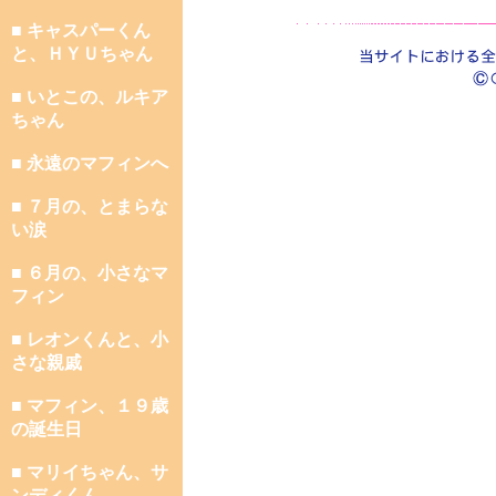
■ キャスパーくん
と、ＨＹＵちゃん
■ いとこの、ルキア
ちゃん
■ 永遠のマフィンへ
■ ７月の、とまらな
い涙
■ ６月の、小さなマ
フィン
■ レオンくんと、小
さな親戚
■ マフィン、１９歳
の誕生日
■ マリイちゃん、サ
ンディくん