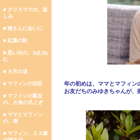
■ クリスマスの、楽
しみ
■ 猫さんに会いに
■ 紅葉の秋
■ 思い出の、ねむね
む
■ ８月の涙
年の初めは、ママとマフィン
■ マフィンの別荘
お友だちのみゆきちゃんが、
■ マフィンの親友
の、お魚の爪とぎ
■ ママとマフィン
の、春
■ マフィン、２３歳
の誕生日