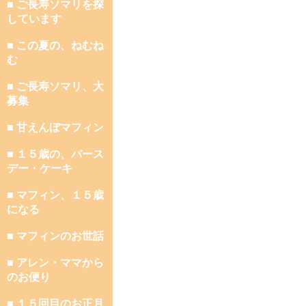
■ ご長寿ソマリを探
しています
■ この夏の、ねむね
む
■ ご長寿ソマリ、大
募集
■ 甘えんぼマフィン
■ １５歳の、バース
デー・ケーキ
■ マフィン、１５歳
になる
■ マフィンのお世話
■ アレン・ママから
のお便り
■ １５回目のお正月