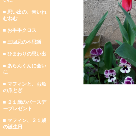
いに
■ 思い出の、青いね
むねむ
■ お手手クロス
■ 三回忌の不思議
■ ひまわりの思い出
■ あらんくんに会い
に
■ マフィンと、お魚
の爪とぎ
■ ２１歳のバースデ
ープレゼント
■ マフィン、２１歳
の誕生日