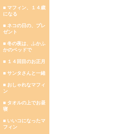
■ マフィン、１４歳
になる
■ ネコの日の、プレ
ゼント
■ 冬の夜は、ふかふ
かのベッドで
■ １４回目のお正月
■ サンタさんと一緒
■ おしゃれなマフィ
ン
■ タオルの上でお昼
寝
■ いいコになったマ
フィン