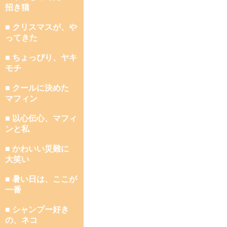
招き猫
■ クリスマスが、や
ってきた
■ ちょっぴり、ヤキ
モチ
■ クールに決めた
マフィン
■ 以心伝心、マフィ
ンと私
■ かわいい災難に
大笑い
■ 暑い日は、ここが
一番
■ シャンプー好き
の、ネコ