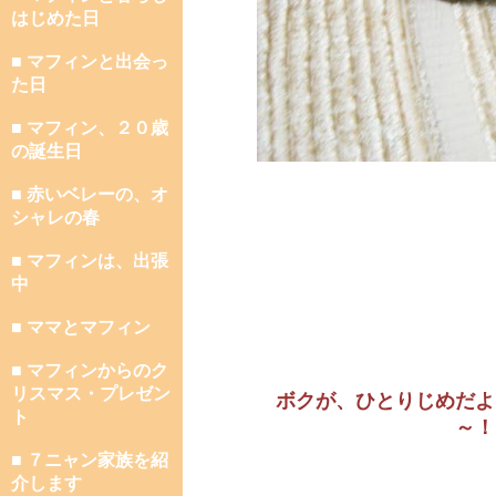
はじめた日
■ マフィンと出会っ
た日
■ マフィン、２０歳
の誕生日
■ 赤いベレーの、オ
シャレの春
■ マフィンは、出張
中
■ ママとマフィン
■ マフィンからのク
リスマス・プレゼン
ボクが、ひとりじめだよ
ト
～！
■ ７ニャン家族を紹
介します