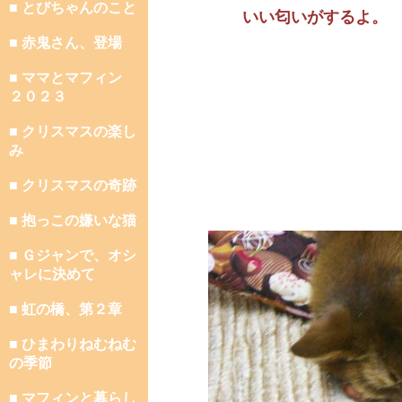
■ とびちゃんのこと
いい匂いがするよ。
■ 赤鬼さん、登場
■ ママとマフィン
２０２３
■ クリスマスの楽し
み
■ クリスマスの奇跡
■ 抱っこの嫌いな猫
■ Ｇジャンで、オシ
ャレに決めて
■ 虹の橋、第２章
■ ひまわりねむねむ
の季節
■ マフィンと暮らし