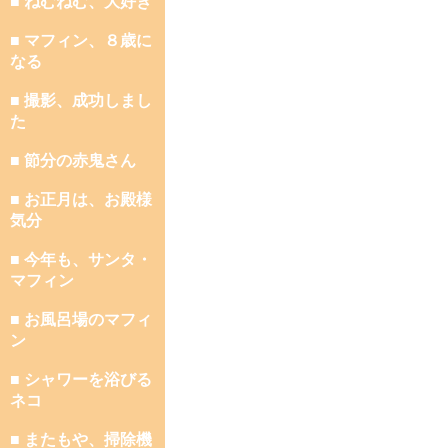
■ ねむねむ、大好き
■ マフィン、８歳に
なる
■ 撮影、成功しまし
た
■ 節分の赤鬼さん
■ お正月は、お殿様
気分
■ 今年も、サンタ・
マフィン
■ お風呂場のマフィ
ン
■ シャワーを浴びる
ネコ
■ またもや、掃除機