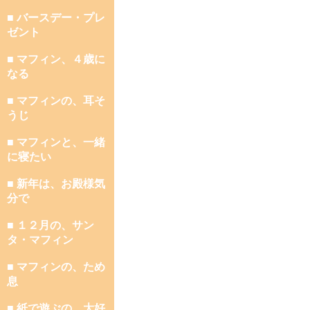
■ バースデー・プレ
ゼント
■ マフィン、４歳に
なる
■ マフィンの、耳そ
うじ
■ マフィンと、一緒
に寝たい
■ 新年は、お殿様気
分で
■ １２月の、サン
タ・マフィン
■ マフィンの、ため
息
■ 紙で遊ぶの、大好