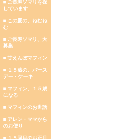
■ ご長寿ソマリを探
しています
■ この夏の、ねむね
む
■ ご長寿ソマリ、大
募集
■ 甘えんぼマフィン
■ １５歳の、バース
デー・ケーキ
■ マフィン、１５歳
になる
■ マフィンのお世話
■ アレン・ママから
のお便り
■ １５回目のお正月