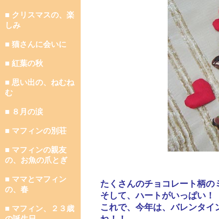
■ クリスマスの、楽
しみ
■ 猫さんに会いに
■ 紅葉の秋
■ 思い出の、ねむね
む
■ ８月の涙
■ マフィンの別荘
■ マフィンの親友
の、お魚の爪とぎ
■ ママとマフィン
たくさんのチョコレート柄の
の、春
そして、ハートがいっぱい！
これで、今年は、バレンタイ
■ マフィン、２３歳
の誕生日