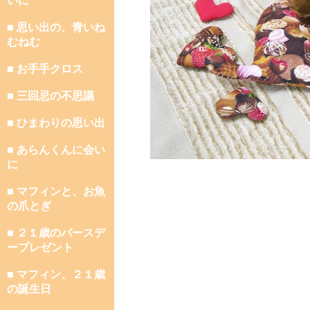
いに
■ 思い出の、青いね
むねむ
■ お手手クロス
■ 三回忌の不思議
■ ひまわりの思い出
■ あらんくんに会い
に
■ マフィンと、お魚
の爪とぎ
■ ２１歳のバースデ
ープレゼント
■ マフィン、２１歳
の誕生日