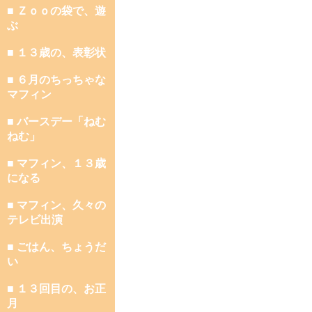
■ Ｚｏｏの袋で、遊
ぶ
■ １３歳の、表彰状
■ ６月のちっちゃな
マフィン
■ バースデー「ねむ
ねむ」
■ マフィン、１３歳
になる
■ マフィン、久々の
テレビ出演
■ ごはん、ちょうだ
い
■ １３回目の、お正
月