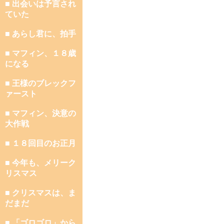
■ 出会いは予言され
ていた
■ あらし君に、拍手
■ マフィン、１８歳
になる
■ 王様のブレックフ
ァースト
■ マフィン、決意の
大作戦
■ １８回目のお正月
■ 今年も、メリーク
リスマス
■ クリスマスは、ま
だまだ
■ 「ゴロゴロ」から