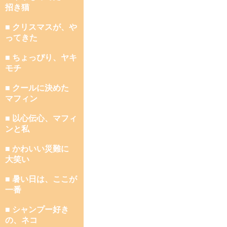
招き猫
■ クリスマスが、や
ってきた
■ ちょっぴり、ヤキ
モチ
■ クールに決めた
マフィン
■ 以心伝心、マフィ
ンと私
■ かわいい災難に
大笑い
■ 暑い日は、ここが
一番
■ シャンプー好き
の、ネコ