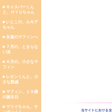
■ キャスパーくん
と、ＨＹＵちゃん
■ いとこの、ルキア
ちゃん
■ 永遠のマフィンへ
■ ７月の、とまらな
い涙
■ ６月の、小さなマ
フィン
■ レオンくんと、小
さな親戚
■ マフィン、１９歳
の誕生日
■ マリイちゃん、サ
ンディくん