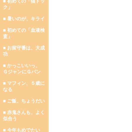
■ 初めての「猫ドッ
ク」
■ 暑いのが、キライ
■ 初めての「血液検
査」
■ お留守番は、大成
功
■ かっこいいっ、
ＧジャンにＧパン
■ マフィン、５歳に
なる
■ ご飯、ちょうだい
■ 赤鬼さんも、よく
似合う
■ 今年もめでたい