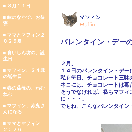
■ ８月１１日
■ 緑のなかで、お昼
寝
■ ママとマフィン２
バレンタイン・デー
０２６夏
■ 食いしん坊の、誕
生日
２月。
■ マフィン、２４歳
１４日のバレンタイン・デー
の誕生日
私も毎日、チョコレート三昧
ネコには、チョコレートは毒
■ 春の薔薇の、ねむ
そうでなければ、私もマフィ
ねむ
に・・・。
■ マフィン、赤鬼さ
でもね、こんなバレンタイン
んになる
■ ママとマフィン
２０２６