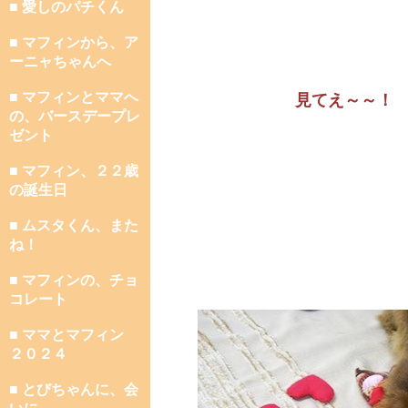
■ 愛しのパチくん
■ マフィンから、ア
ーニャちゃんへ
■ マフィンとママへ
見てえ～～！
の、バースデープレ
ゼント
■ マフィン、２２歳
の誕生日
■ ムスタくん、また
ね！
■ マフィンの、チョ
コレート
■ ママとマフィン
２０２４
■ とびちゃんに、会