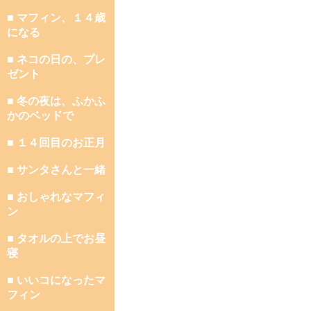
■ マフィン、１４歳
になる
■ ネコの日の、プレ
ゼント
■ 冬の夜は、ふかふ
かのベッドで
■ １４回目のお正月
■ サンタさんと一緒
■ おしゃれなマフィ
ン
■ タオルの上でお昼
寝
■ いいコになったマ
フィン