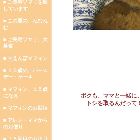
■ ご長寿ソマリを探
しています
■ この夏の、ねむね
む
■ ご長寿ソマリ、大
募集
■ 甘えんぼマフィン
■ １５歳の、バース
デー・ケーキ
■ マフィン、１５歳
ボクも、ママと一緒に
になる
トシを取るんだって
■ マフィンのお世話
■ アレン・ママから
のお便り
■ １５回目のお正月