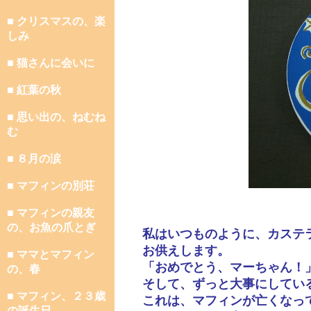
■ クリスマスの、楽
しみ
■ 猫さんに会いに
■ 紅葉の秋
■ 思い出の、ねむね
む
■ ８月の涙
■ マフィンの別荘
■ マフィンの親友
の、お魚の爪とぎ
私はいつものように、カステ
お供えします。
■ ママとマフィン
「おめでとう、マーちゃん！
の、春
そして、ずっと大事にしてい
■ マフィン、２３歳
これは、マフィンが亡くなっ
の誕生日