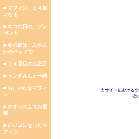
■ マフィン、１４歳
になる
■ ネコの日の、プレ
ゼント
■ 冬の夜は、ふかふ
かのベッドで
■ １４回目のお正月
■ サンタさんと一緒
■ おしゃれなマフィ
ン
■ タオルの上でお昼
寝
■ いいコになったマ
フィン