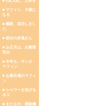
■ ねむねむ、大好き
■ マフィン、８歳に
なる
■ 撮影、成功しまし
た
■ 節分の赤鬼さん
■ お正月は、お殿様
気分
■ 今年も、サンタ・
マフィン
■ お風呂場のマフィ
ン
■ シャワーを浴びる
ネコ
■ またもや、掃除機