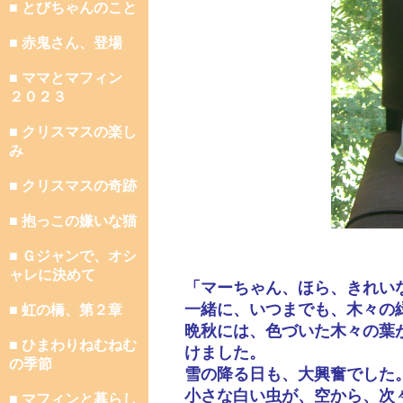
■ とびちゃんのこと
■ 赤鬼さん、登場
■ ママとマフィン
２０２３
■ クリスマスの楽し
み
■ クリスマスの奇跡
■ 抱っこの嫌いな猫
■ Ｇジャンで、オシ
ャレに決めて
「マーちゃん、ほら、きれい
一緒に、いつまでも、木々の
■ 虹の橋、第２章
晩秋には、色づいた木々の葉
■ ひまわりねむねむ
けました。
の季節
雪の降る日も、大興奮でした
小さな白い虫が、空から、次
■ マフィンと暮らし