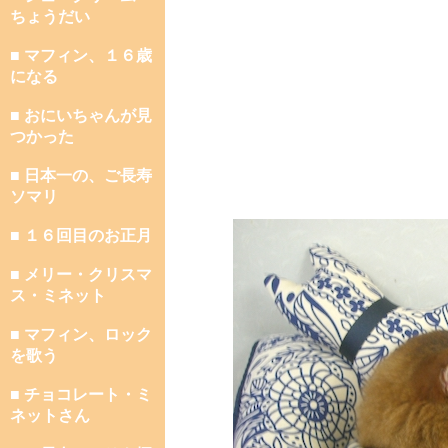
ちょうだい
■ マフィン、１６歳
になる
■ おにいちゃんが見
つかった
■ 日本一の、ご長寿
ソマリ
■ １６回目のお正月
■ メリー・クリスマ
ス・ミネット
■ マフィン、ロック
を歌う
■ チョコレート・ミ
ネットさん