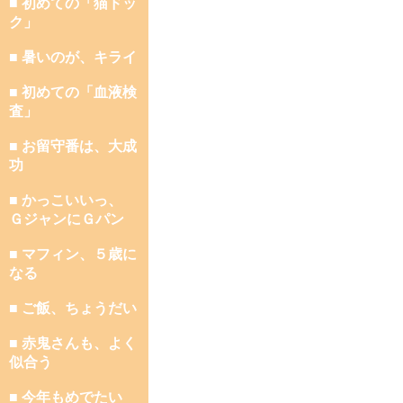
■ 初めての「猫ドッ
ク」
■ 暑いのが、キライ
■ 初めての「血液検
査」
■ お留守番は、大成
功
■ かっこいいっ、
ＧジャンにＧパン
■ マフィン、５歳に
なる
■ ご飯、ちょうだい
■ 赤鬼さんも、よく
似合う
■ 今年もめでたい