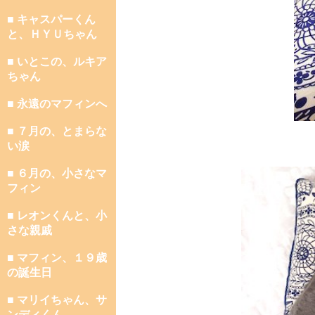
■ キャスパーくん
と、ＨＹＵちゃん
■ いとこの、ルキア
ちゃん
■ 永遠のマフィンへ
■ ７月の、とまらな
い涙
■ ６月の、小さなマ
フィン
■ レオンくんと、小
さな親戚
■ マフィン、１９歳
の誕生日
■ マリイちゃん、サ
ンディくん