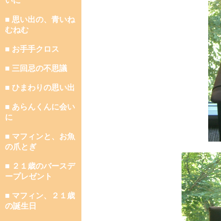
いに
■ 思い出の、青いね
むねむ
■ お手手クロス
■ 三回忌の不思議
■ ひまわりの思い出
■ あらんくんに会い
に
■ マフィンと、お魚
の爪とぎ
■ ２１歳のバースデ
ープレゼント
■ マフィン、２１歳
の誕生日