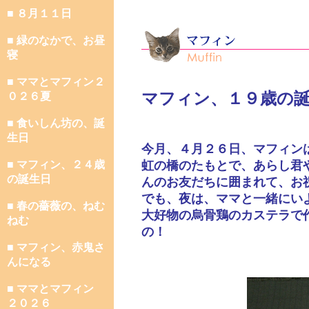
■ ８月１１日
■ 緑のなかで、お昼
寝
■ ママとマフィン２
マフィン、１９歳の
０２６夏
■ 食いしん坊の、誕
生日
今月、４月２６日、マフィン
■ マフィン、２４歳
虹の橋のたもとで、あらし君
の誕生日
んのお友だちに囲まれて、お
でも、夜は、ママと一緒にい
■ 春の薔薇の、ねむ
大好物の烏骨鶏のカステラで
ねむ
の！
■ マフィン、赤鬼さ
んになる
■ ママとマフィン
２０２６