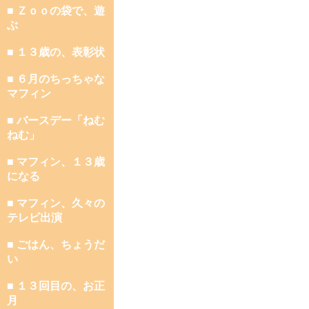
■ Ｚｏｏの袋で、遊
ぶ
■ １３歳の、表彰状
■ ６月のちっちゃな
マフィン
■ バースデー「ねむ
ねむ」
■ マフィン、１３歳
になる
■ マフィン、久々の
テレビ出演
■ ごはん、ちょうだ
い
■ １３回目の、お正
月