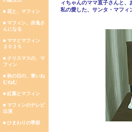
ィちゃんのママ直子さんと、
私の愛した、サンタ・マフィ
■ 花と、マフィン
■ マフィン、赤鬼さ
んになる
■ ママとマフィン
２０２５
■ クリスマスの、マ
フィン
■ 秋の日の、青いね
むねむ
■ 紅葉とマフィン
■ マフィンのテレビ
出演
■ ひまわりの季節