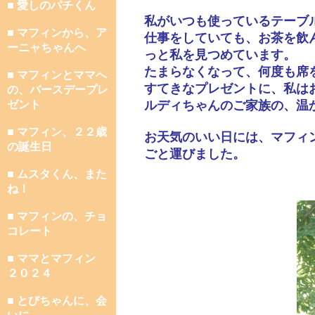
■ 愛しのパチくん
私がいつも使っているテーブ
■ マフィンから、ア
仕事をしていても、お茶を飲
ーニャちゃんへ
っと私を見つめています。
たまらなくなって、何度も席
■ マフィンとママへ
すてきなプレゼントに、私は
の、バースデープレ
ゼント
ルディちゃんのご家族の、温
■ マフィン、２２歳
お天気のいい日には、マフィ
の誕生日
ごと運びました。
■ ムスタくん、また
ね！
■ マフィンの、チョ
コレート
■ ママとマフィン
２０２４
■ とびちゃんに、会