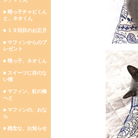
■ 甥っ子チャビくん
と、ネオくん
■ １９回目のお正月
■ マフィンからのプ
レゼント
■ 甥っ子、ネオくん
■ スイーツに目のな
い猫
■ マフィン、虹の橋
へと
■ マフィンの、おな
ら
■ 残念な、お知らせ