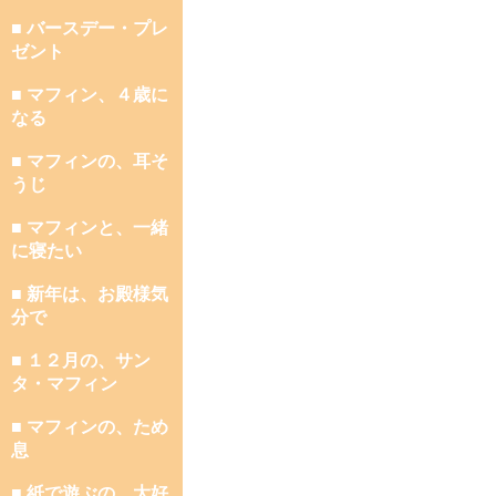
■ バースデー・プレ
ゼント
■ マフィン、４歳に
なる
■ マフィンの、耳そ
うじ
■ マフィンと、一緒
に寝たい
■ 新年は、お殿様気
分で
■ １２月の、サン
タ・マフィン
■ マフィンの、ため
息
■ 紙で遊ぶの、大好