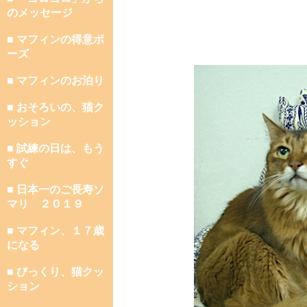
のメッセージ
■ マフィンの得意ポ
ーズ
■ マフィンのお泊り
■ おそろいの、猫ク
ッション
■ 試練の日は、もう
すぐ
■ 日本一のご長寿ソ
マリ ２０１９
■ マフィン、１７歳
になる
■ びっくり、猫クッ
ション