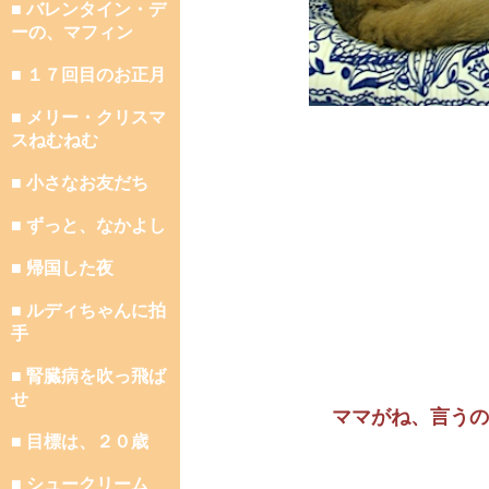
■ バレンタイン・デ
ーの、マフィン
■ １７回目のお正月
■ メリー・クリスマ
スねむねむ
■ 小さなお友だち
■ ずっと、なかよし
■ 帰国した夜
■ ルディちゃんに拍
手
■ 腎臓病を吹っ飛ば
せ
ママがね、言うの
■ 目標は、２０歳
■ シュークリーム