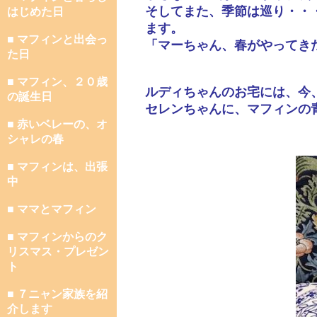
そしてまた、季節は巡り・・
はじめた日
ます。
■ マフィンと出会っ
「マーちゃん、春がやってき
た日
■ マフィン、２０歳
ルディちゃんのお宅には、今
の誕生日
セレンちゃんに、マフィンの
■ 赤いベレーの、オ
シャレの春
■ マフィンは、出張
中
■ ママとマフィン
■ マフィンからのク
リスマス・プレゼン
ト
■ ７ニャン家族を紹
介します