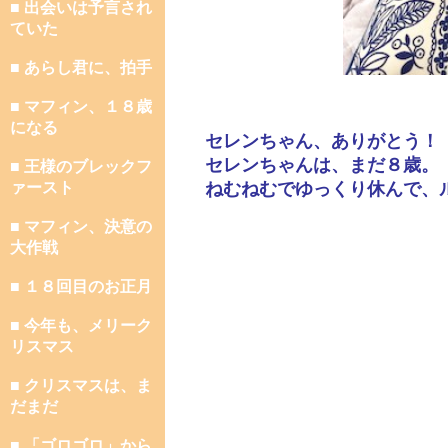
■ 出会いは予言され
ていた
■ あらし君に、拍手
■ マフィン、１８歳
になる
セレンちゃん、ありがとう！
セレンちゃんは、まだ８歳。
■ 王様のブレックフ
ァースト
ねむねむでゆっくり休んで、
■ マフィン、決意の
大作戦
■ １８回目のお正月
■ 今年も、メリーク
リスマス
■ クリスマスは、ま
だまだ
■ 「ゴロゴロ」から