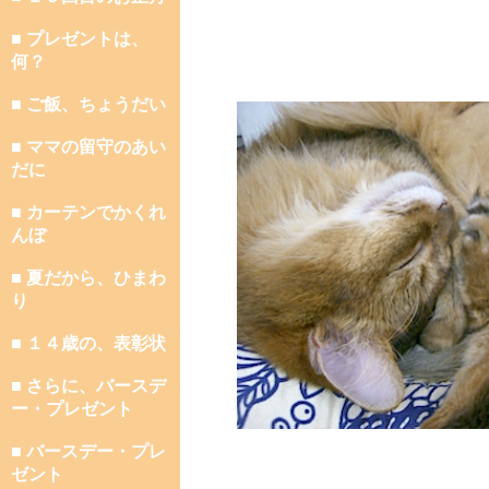
■ プレゼントは、
何？
■ ご飯、ちょうだい
■ ママの留守のあい
だに
■ カーテンでかくれ
んぼ
■ 夏だから、ひまわ
り
■ １４歳の、表彰状
■ さらに、バースデ
ー・プレゼント
■ バースデー・プレ
ゼント