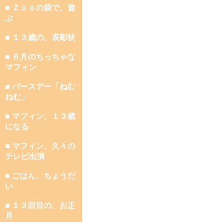
■ Ｚｏｏの袋で、遊
ぶ
■ １３歳の、表彰状
■ ６月のちっちゃな
マフィン
■ バースデー「ねむ
ねむ」
■ マフィン、１３歳
になる
■ マフィン、久々の
テレビ出演
■ ごはん、ちょうだ
い
■ １３回目の、お正
月