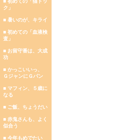
■ 初めての「猫ドッ
ク」
■ 暑いのが、キライ
■ 初めての「血液検
査」
■ お留守番は、大成
功
■ かっこいいっ、
ＧジャンにＧパン
■ マフィン、５歳に
なる
■ ご飯、ちょうだい
■ 赤鬼さんも、よく
似合う
■ 今年もめでたい