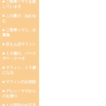
■ ご長寿ソマリを探
しています
■ この夏の、ねむね
む
■ ご長寿ソマリ、大
募集
■ 甘えんぼマフィン
■ １５歳の、バース
デー・ケーキ
■ マフィン、１５歳
になる
■ マフィンのお世話
■ アレン・ママから
のお便り
■ １５回目のお正月