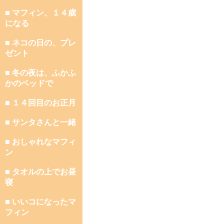
■ マフィン、１４歳
になる
■ ネコの日の、プレ
ゼント
■ 冬の夜は、ふかふ
かのベッドで
■ １４回目のお正月
■ サンタさんと一緒
■ おしゃれなマフィ
ン
■ タオルの上でお昼
寝
■ いいコになったマ
フィン