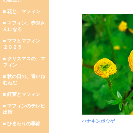
■ 花と、マフィン
■ マフィン、赤鬼さ
んになる
■ ママとマフィン
２０２５
■ クリスマスの、マ
フィン
■ 秋の日の、青いね
むねむ
■ 紅葉とマフィン
■ マフィンのテレビ
出演
ハナキンポウゲ
■ ひまわりの季節