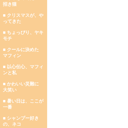
招き猫
■ クリスマスが、や
ってきた
■ ちょっぴり、ヤキ
モチ
■ クールに決めた
マフィン
■ 以心伝心、マフィ
ンと私
■ かわいい災難に
大笑い
■ 暑い日は、ここが
一番
■ シャンプー好き
の、ネコ