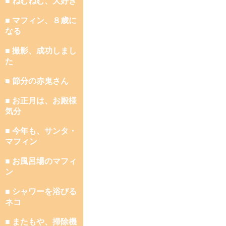
■ ねむねむ、大好き
■ マフィン、８歳に
なる
■ 撮影、成功しまし
た
■ 節分の赤鬼さん
■ お正月は、お殿様
気分
■ 今年も、サンタ・
マフィン
■ お風呂場のマフィ
ン
■ シャワーを浴びる
ネコ
■ またもや、掃除機