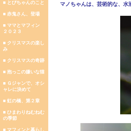
■ とびちゃんのこと
マノちゃんは、芸術的な、水
■ 赤鬼さん、登場
■ ママとマフィン
２０２３
■ クリスマスの楽し
み
■ クリスマスの奇跡
■ 抱っこの嫌いな猫
■ Ｇジャンで、オシ
ャレに決めて
■ 虹の橋、第２章
■ ひまわりねむねむ
の季節
■ マフィンと暮らし