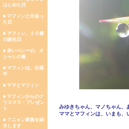
はじめた日
■ マフィンと出会っ
た日
■ マフィン、２０歳
の誕生日
■ 赤いベレーの、オ
シャレの春
■ マフィンは、出張
中
■ ママとマフィン
■ マフィンからのク
リスマス・プレゼン
みゆきちゃん、マノちゃん、
ト
ママとマフィンは、いまも、
■ ７ニャン家族を紹
介します