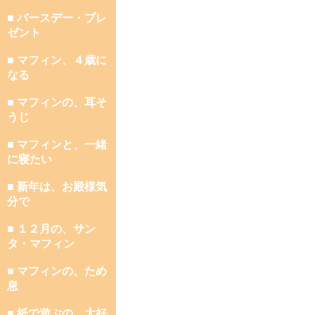
■ バースデー・プレ
ゼント
■ マフィン、４歳に
なる
■ マフィンの、耳そ
うじ
■ マフィンと、一緒
に寝たい
■ 新年は、お殿様気
分で
■ １２月の、サン
タ・マフィン
■ マフィンの、ため
息
■ 紙で遊ぶの、大好