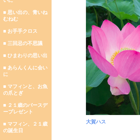
いに
■ 思い出の、青いね
むねむ
■ お手手クロス
■ 三回忌の不思議
■ ひまわりの思い出
■ あらんくんに会い
に
■ マフィンと、お魚
の爪とぎ
■ ２１歳のバースデ
ープレゼント
大賀ハス
■ マフィン、２１歳
の誕生日