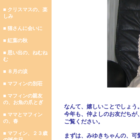
■ クリスマスの、楽
しみ
■ 猫さんに会いに
■ 紅葉の秋
■ 思い出の、ねむね
む
■ ８月の涙
■ マフィンの別荘
■ マフィンの親友
の、お魚の爪とぎ
なんて、嬉しいことでしょう
今年も、仲よしのお友だちが
■ ママとマフィン
の、春
ご覧ください。
■ マフィン、２３歳
まずは、みゆきちゃんの、可
の誕生日