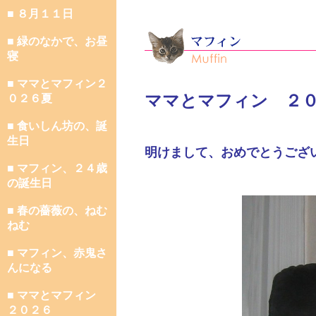
■ ８月１１日
■ 緑のなかで、お昼
寝
■ ママとマフィン２
ママとマフィン ２
０２６夏
■ 食いしん坊の、誕
生日
明けまして、おめでとうござ
■ マフィン、２４歳
の誕生日
■ 春の薔薇の、ねむ
ねむ
■ マフィン、赤鬼さ
んになる
■ ママとマフィン
２０２６