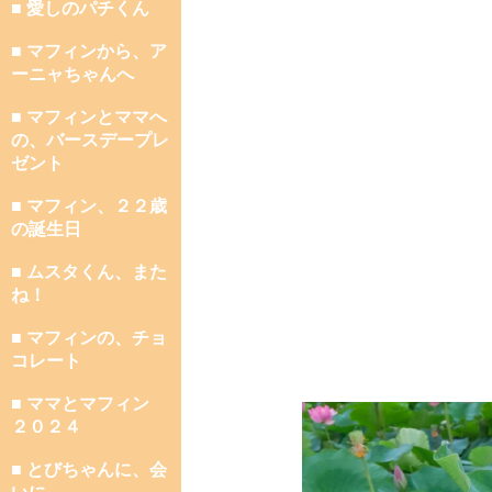
■ 愛しのパチくん
■ マフィンから、ア
ーニャちゃんへ
■ マフィンとママへ
の、バースデープレ
ゼント
■ マフィン、２２歳
の誕生日
■ ムスタくん、また
ね！
■ マフィンの、チョ
コレート
■ ママとマフィン
２０２４
■ とびちゃんに、会