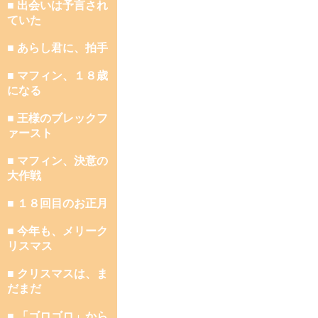
■ 出会いは予言され
ていた
■ あらし君に、拍手
■ マフィン、１８歳
になる
■ 王様のブレックフ
ァースト
■ マフィン、決意の
大作戦
■ １８回目のお正月
■ 今年も、メリーク
リスマス
■ クリスマスは、ま
だまだ
■ 「ゴロゴロ」から