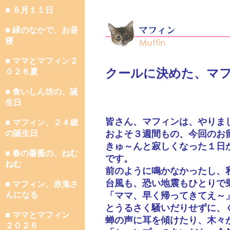
■ ８月１１日
■ 緑のなかで、お昼
寝
■ ママとマフィン２
クールに決めた、マ
０２６夏
■ 食いしん坊の、誕
生日
皆さん、マフィンは、やりま
■ マフィン、２４歳
の誕生日
およそ３週間もの、今回のお
きゅ～んと寂しくなった１日
■ 春の薔薇の、ねむ
です。
ねむ
前のように鳴かなかったし、
台風も、恐い地震もひとりで
■ マフィン、赤鬼さ
んになる
「ママ、早く帰ってきてえ～
とうるさく騒いだりせずに、
■ ママとマフィン
蝉の声に耳を傾けたり、木々
２０２６