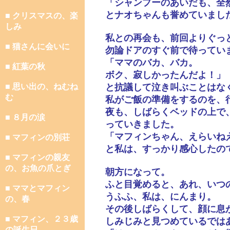
「シャンプーのあいだも、全
とナオちゃんも誉めていまし
■ クリスマスの、楽
しみ
私との再会も、前回よりぐっ
■ 猫さんに会いに
勿論ドアのすぐ前で待ってい
「ママのバカ、バカ。
■ 紅葉の秋
ボク、寂しかったんだよ！」
■ 思い出の、ねむね
と抗議して泣き叫ぶことはな
む
私がご飯の準備をするのを、
夜も、しばらくベッドの上で
■ ８月の涙
っていきました。
「マフィンちゃん、えらいね
■ マフィンの別荘
と私は、すっかり感心したの
■ マフィンの親友
の、お魚の爪とぎ
朝方になって。
ふと目覚めると、あれ、いつ
■ ママとマフィン
うふふ、私は、にんまり。
の、春
その後しばらくして、顔に息
■ マフィン、２３歳
しみじみと見つめているでは
の誕生日