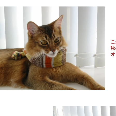
こ
秋
オ