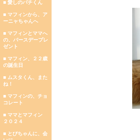
■ 愛しのパチくん
■ マフィンから、ア
ーニャちゃんへ
■ マフィンとママへ
の、バースデープレ
ゼント
■ マフィン、２２歳
の誕生日
■ ムスタくん、また
ね！
■ マフィンの、チョ
コレート
■ ママとマフィン
２０２４
■ とびちゃんに、会