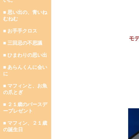
いに
■ 思い出の、青いね
むねむ
■ お手手クロス
モ
■ 三回忌の不思議
■ ひまわりの思い出
■ あらんくんに会い
に
■ マフィンと、お魚
の爪とぎ
■ ２１歳のバースデ
ープレゼント
■ マフィン、２１歳
の誕生日