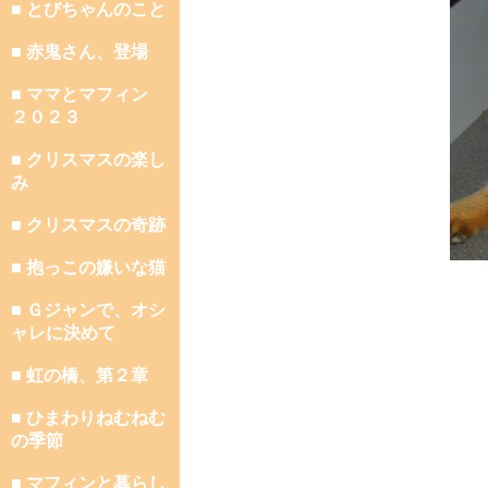
■ とびちゃんのこと
■ 赤鬼さん、登場
■ ママとマフィン
２０２３
■ クリスマスの楽し
み
■ クリスマスの奇跡
■ 抱っこの嫌いな猫
■ Ｇジャンで、オシ
ャレに決めて
■ 虹の橋、第２章
■ ひまわりねむねむ
の季節
■ マフィンと暮らし