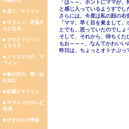
「は～～、ホントにママが、
と感じ入っているようすでし
■ 花と、マフィン
さらには、今度は私の顔の右
■ マフィン、赤鬼さ
「ママ、早く目を覚まして、
んになる
とでも、思っていたのでしょ
そして、それから、待ちくた
■ ママとマフィン
もお～～～、なんてかわいい
２０２５
昨日は、ちょっとオトナぶっ
■ クリスマスの、マ
フィン
■ 秋の日の、青いね
むねむ
■ 紅葉とマフィン
■ マフィンのテレビ
出演
■ ひまわりの季節