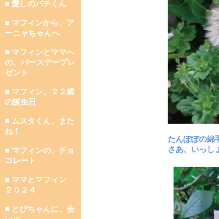
■ 愛しのパチくん
■ マフィンから、ア
ーニャちゃんへ
■ マフィンとママへ
の、バースデープレ
ゼント
■ マフィン、２２歳
の誕生日
■ ムスタくん、また
ね！
たんぽぽの綿
さあ、いっし
■ マフィンの、チョ
コレート
■ ママとマフィン
２０２４
■ とびちゃんに、会