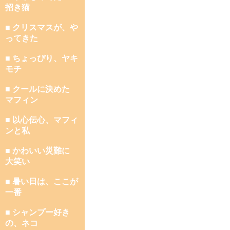
招き猫
■ クリスマスが、や
ってきた
■ ちょっぴり、ヤキ
モチ
■ クールに決めた
マフィン
■ 以心伝心、マフィ
ンと私
■ かわいい災難に
大笑い
■ 暑い日は、ここが
一番
■ シャンプー好き
の、ネコ