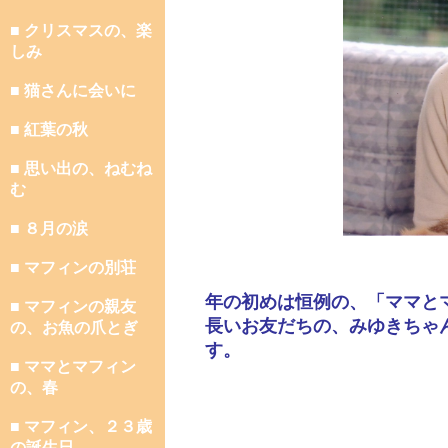
■ クリスマスの、楽
しみ
■ 猫さんに会いに
■ 紅葉の秋
■ 思い出の、ねむね
む
■ ８月の涙
■ マフィンの別荘
年の初めは恒例の、「ママと
■ マフィンの親友
長いお友だちの、みゆきちゃ
の、お魚の爪とぎ
す。
■ ママとマフィン
の、春
■ マフィン、２３歳
の誕生日