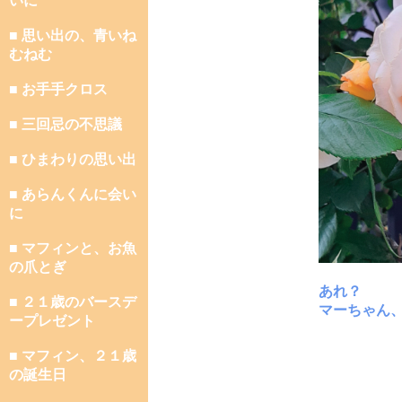
いに
■ 思い出の、青いね
むねむ
■ お手手クロス
■ 三回忌の不思議
■ ひまわりの思い出
■ あらんくんに会い
に
■ マフィンと、お魚
の爪とぎ
あれ？
■ ２１歳のバースデ
マーちゃん
ープレゼント
■ マフィン、２１歳
の誕生日