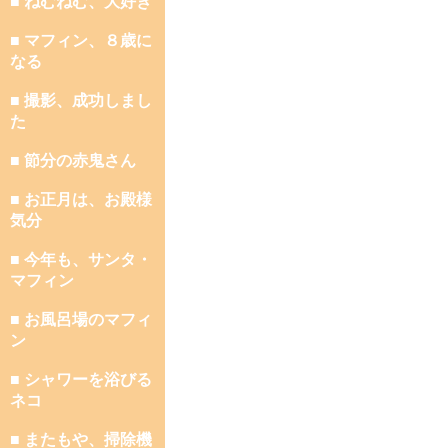
■ ねむねむ、大好き
■ マフィン、８歳に
なる
■ 撮影、成功しまし
た
■ 節分の赤鬼さん
■ お正月は、お殿様
気分
■ 今年も、サンタ・
マフィン
■ お風呂場のマフィ
ン
■ シャワーを浴びる
ネコ
■ またもや、掃除機