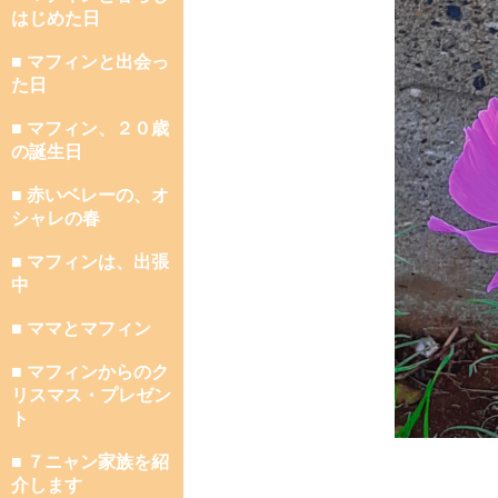
はじめた日
■ マフィンと出会っ
た日
■ マフィン、２０歳
の誕生日
■ 赤いベレーの、オ
シャレの春
■ マフィンは、出張
中
■ ママとマフィン
■ マフィンからのク
リスマス・プレゼン
ト
■ ７ニャン家族を紹
介します