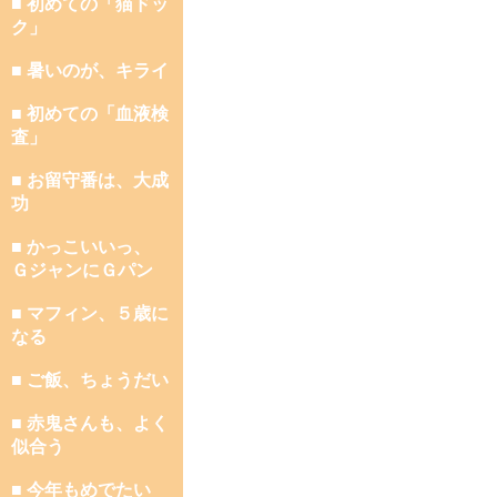
■ 初めての「猫ドッ
ク」
■ 暑いのが、キライ
■ 初めての「血液検
査」
■ お留守番は、大成
功
■ かっこいいっ、
ＧジャンにＧパン
■ マフィン、５歳に
なる
■ ご飯、ちょうだい
■ 赤鬼さんも、よく
似合う
■ 今年もめでたい