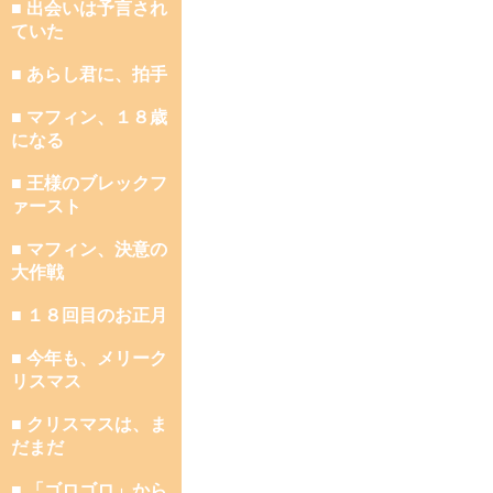
■ 出会いは予言され
ていた
■ あらし君に、拍手
■ マフィン、１８歳
になる
■ 王様のブレックフ
ァースト
■ マフィン、決意の
大作戦
■ １８回目のお正月
■ 今年も、メリーク
リスマス
■ クリスマスは、ま
だまだ
■ 「ゴロゴロ」から