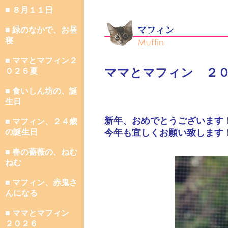
■ ８月１１日
■ 緑のなかで、お昼
寝
■ ママとマフィン２
ママとマフィン ２
０２６夏
■ 食いしん坊の、誕
生日
新年、おめでとうございます
■ マフィン、２４歳
の誕生日
今年も宜しくお願い致します
■ 春の薔薇の、ねむ
ねむ
■ マフィン、赤鬼さ
んになる
■ ママとマフィン
２０２６