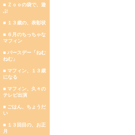
■ Ｚｏｏの袋で、遊
ぶ
■ １３歳の、表彰状
■ ６月のちっちゃな
マフィン
■ バースデー「ねむ
ねむ」
■ マフィン、１３歳
になる
■ マフィン、久々の
テレビ出演
■ ごはん、ちょうだ
い
■ １３回目の、お正
月