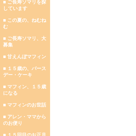
■ ご長寿ソマリを探
しています
■ この夏の、ねむね
む
■ ご長寿ソマリ、大
募集
■ 甘えんぼマフィン
■ １５歳の、バース
デー・ケーキ
■ マフィン、１５歳
になる
■ マフィンのお世話
■ アレン・ママから
のお便り
■ １５回目のお正月