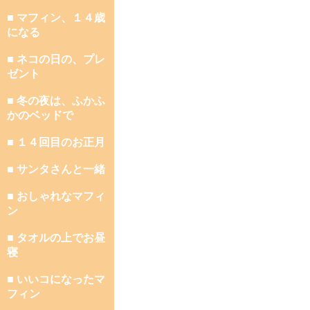
■ マフィン、１４歳
になる
■ ネコの日の、プレ
ゼント
■ 冬の夜は、ふかふ
かのベッドで
■ １４回目のお正月
■ サンタさんと一緒
■ おしゃれなマフィ
ン
■ タオルの上でお昼
寝
■ いいコになったマ
フィン