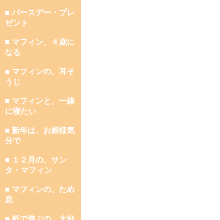
■ バースデー・プレ
ゼント
■ マフィン、４歳に
なる
■ マフィンの、耳そ
うじ
■ マフィンと、一緒
に寝たい
■ 新年は、お殿様気
分で
■ １２月の、サン
タ・マフィン
■ マフィンの、ため
息
■ 紙で遊ぶの、大好